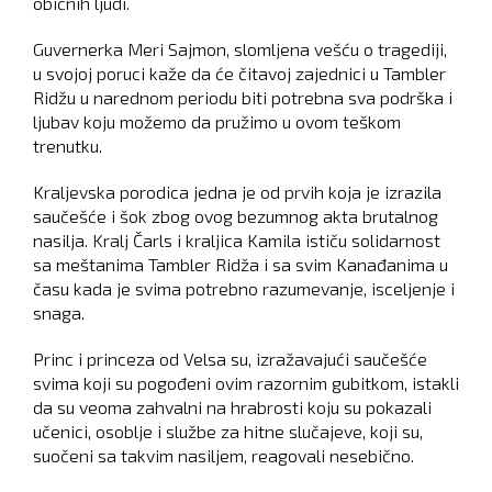
običnih ljudi.
Guvernerka Meri Sajmon, slomljena vešću o tragediji,
u svojoj poruci kaže da će čitavoj zajednici u Tambler
Ridžu u narednom periodu biti potrebna sva podrška i
ljubav koju možemo da pružimo u ovom teškom
trenutku.
Kraljevska porodica jedna je od prvih koja je izrazila
saučešće i šok zbog ovog bezumnog akta brutalnog
nasilja. Kralj Čarls i kraljica Kamila ističu solidarnost
sa meštanima Tambler Ridža i sa svim Kanađanima u
času kada je svima potrebno razumevanje, isceljenje i
snaga.
Princ i princeza od Velsa su, izražavajući saučešće
svima koji su pogođeni ovim razornim gubitkom, istakli
da su veoma zahvalni na hrabrosti koju su pokazali
učenici, osoblje i službe za hitne slučajeve, koji su,
suočeni sa takvim nasiljem, reagovali nesebično.