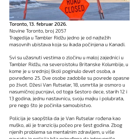
Toronto,
13. februar 2026.
Novine Toronto, broj
2057
Tragedija u Tambler Ridžu jedno je od najtežih
masovnih ubistava koja su ikada počinjena u Kanadi.
Svi su užasnuti vestima o zločinu u maloj zajednici u
Tambler Ridžu, na severoistoku Britanske Kolumbije, u
kome je u srednjoj školi poginulo devet osoba, a
povređeno 25. Dve osobe zadobile su povrede opasne
po život. Džesi Van Rutselar, 18, usmrtila je osmoro u
nasumičnoj pucnjavi, od toga šestoro dece, starih 12 i
13 godina, jednu nastavnicu, svoju majku i polubrata,
pre nego što je počinila samoubistvo.
Policija je saopštila da je Van Rutselar rođena kao
muško, ali je tranziciju počeo pre šest godina. Zbog
njenih problema sa mentalnim zdravljem, u više
navrata je policija bila prinuđena da interveniše.