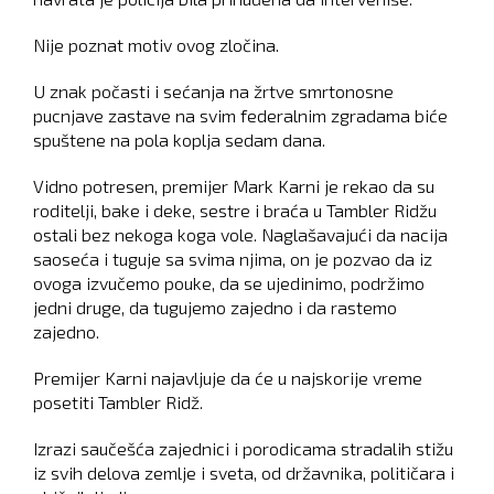
Nije poznat motiv ovog zločina.
U znak počasti i sećanja na žrtve smrtonosne
pucnjave zastave na svim federalnim zgradama biće
spuštene na pola koplja sedam dana.
Vidno potresen, premijer Mark Karni je rekao da su
roditelji, bake i deke, sestre i braća u Tambler Ridžu
ostali bez nekoga koga vole. Naglašavajući da nacija
saoseća i tuguje sa svima njima, on je pozvao da iz
ovoga izvučemo pouke, da se ujedinimo, podržimo
jedni druge, da tugujemo zajedno i da rastemo
zajedno.
Premijer Karni najavljuje da će u najskorije vreme
posetiti Tambler Ridž.
Izrazi saučešća zajednici i porodicama stradalih stižu
iz svih delova zemlje i sveta, od državnika, političara i