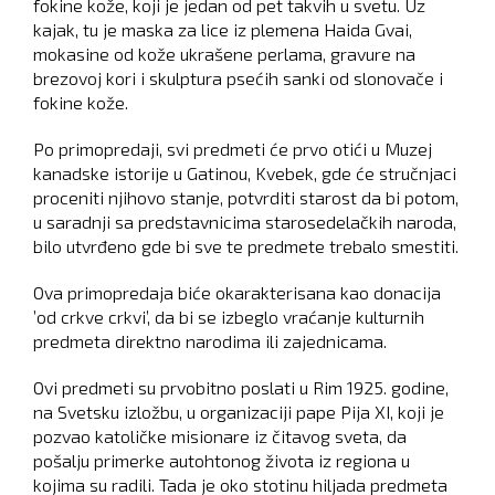
fokine kože, koji je jedan od pet takvih u svetu. Uz
kajak, tu je maska za lice iz plemena Haida Gvai,
mokasine od kože ukrašene perlama, gravure na
brezovoj kori i skulptura psećih sanki od slonovače i
fokine kože.
Po primopredaji, svi predmeti će prvo otići u Muzej
kanadske istorije u Gatinou, Kvebek, gde će stručnjaci
proceniti njihovo stanje, potvrditi starost da bi potom,
u saradnji sa predstavnicima starosedelačkih naroda,
bilo utvrđeno gde bi sve te predmete trebalo smestiti.
Ova primopredaja biće okarakterisana kao donacija
’od crkve crkvi’, da bi se izbeglo vraćanje kulturnih
predmeta direktno narodima ili zajednicama.
Ovi predmeti su prvobitno poslati u Rim 1925. godine,
na Svetsku izložbu, u organizaciji pape Pija XI, koji je
pozvao katoličke misionare iz čitavog sveta, da
pošalju primerke autohtonog života iz regiona u
kojima su radili. Tada je oko stotinu hiljada predmeta