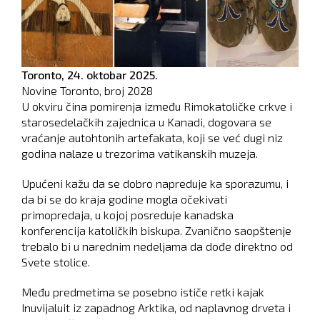
Toronto,
24. oktobar 2025.
Novine Toronto, broj
2028
U okviru čina pomirenja između Rimokatoličke crkve i
starosedelačkih zajednica u Kanadi, dogovara se
vraćanje autohtonih artefakata, koji se već dugi niz
godina nalaze u trezorima vatikanskih muzeja.
Upućeni kažu da se dobro napreduje ka sporazumu, i
da bi se do kraja godine mogla očekivati
primopredaja, u kojoj posreduje kanadska
konferencija katoličkih biskupa. Zvanično saopštenje
trebalo bi u narednim nedeljama da dođe direktno od
Svete stolice.
Među predmetima se posebno ističe retki kajak
Inuvijaluit iz zapadnog Arktika, od naplavnog drveta i