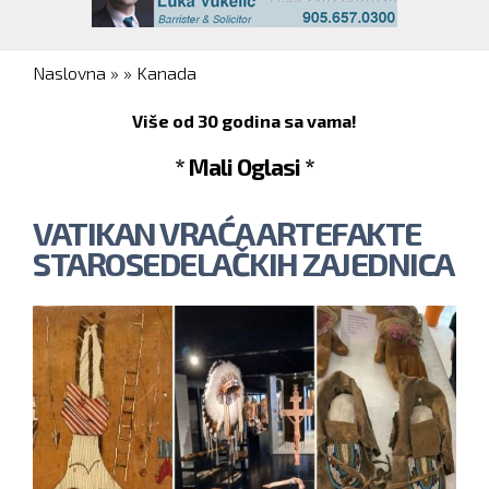
You are here
Naslovna
»
»
Kanada
Više od 30 godina sa vama!
* Mali Oglasi *
VATIKAN VRAĆA ARTEFAKTE
STAROSEDELAČKIH ZAJEDNICA