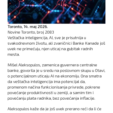
Toronto,
14. maj 2026.
Novine Toronto, broj
2083
Veštačka inteligencija, AI, sve je prisutnija u
svakodnevnom životu, ali zvaničnici Banke Kanade još
uvek ne primećuju, njen uticaj na gubitak radnih
mesta.
Mišel Aleksopulos, zamenica guvernera centralne
banke, govorila je u sredu na poslovnom skupu u Otavi,
o potencijalnom uticaju AI na ekonomiju. Ona smatra
da veštačka inteligencija ima potencijal da,
promenom načina funkcionisanja privrede, pokrene
povećanje produktivnosti u zemlji, a samim tim i
povećanju plata radnika, bez povećanja inflacije.
Aleksopulos kaže da je još uvek prerano reći da li će