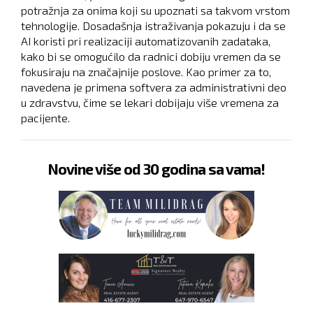
potražnja za onima koji su upoznati sa takvom vrstom
tehnologije. Dosadašnja istraživanja pokazuju i da se
AI koristi pri realizaciji automatizovanih zadataka,
kako bi se omogućilo da radnici dobiju vremen da se
fokusiraju na značajnije poslove. Kao primer za to,
navedena je primena softvera za administrativni deo
u zdravstvu, čime se lekari dobijaju više vremena za
pacijente.
Novine više od 30 godina sa vama!