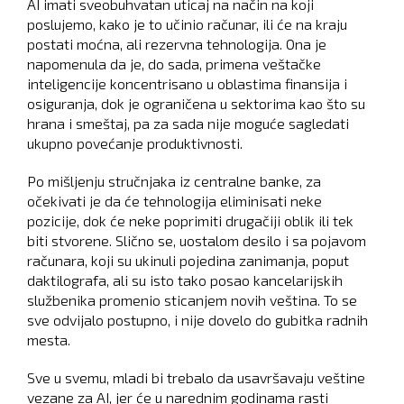
AI imati sveobuhvatan uticaj na način na koji
poslujemo, kako je to učinio računar, ili će na kraju
postati moćna, ali rezervna tehnologija. Ona je
napomenula da je, do sada, primena veštačke
inteligencije koncentrisano u oblastima finansija i
osiguranja, dok je ograničena u sektorima kao što su
hrana i smeštaj, pa za sada nije moguće sagledati
ukupno povećanje produktivnosti.
Po mišljenju stručnjaka iz centralne banke, za
očekivati je da će tehnologija eliminisati neke
pozicije, dok će neke poprimiti drugačiji oblik ili tek
biti stvorene. Slično se, uostalom desilo i sa pojavom
računara, koji su ukinuli pojedina zanimanja, poput
daktilografa, ali su isto tako posao kancelarijskih
službenika promenio sticanjem novih veština. To se
sve odvijalo postupno, i nije dovelo do gubitka radnih
mesta.
Sve u svemu, mladi bi trebalo da usavršavaju veštine
vezane za AI, jer će u narednim godinama rasti