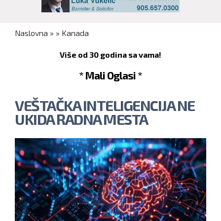
You are here
Naslovna
»
»
Kanada
Više od 30 godina sa vama!
* Mali Oglasi *
VEŠTAČKA INTELIGENCIJA NE
UKIDA RADNA MESTA