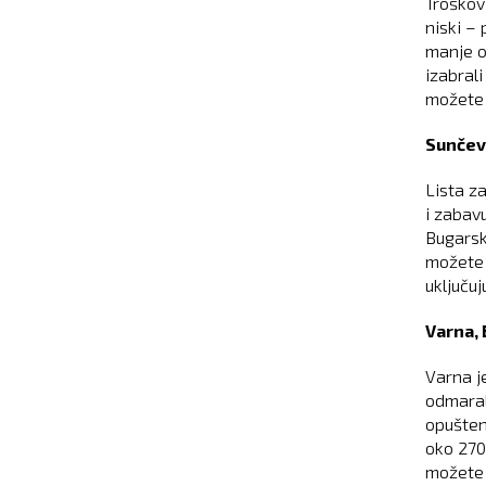
Troškovi
niski –
manje o
izabrali
možete 
Sunčev
Lista z
i zabav
Bugarsk
možete 
uključuj
Varna,
Varna j
odmaral
opušten
oko 270
možete 