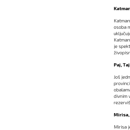
Katman
Katmand
osoba m
uključuj
Katmand
je spek
živopis
Paj, Ta
Još jedn
provinc
obalama
divnim 
rezerviš
Mirisa,
Mirisa 