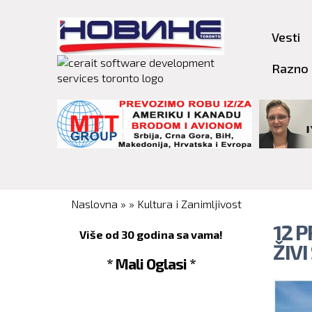
Vesti
Razno
You are here
Naslovna
»
»
Kultura i Zanimljivost
12 
Više od 30 godina sa vama!
ŽIVI
* Mali Oglasi *