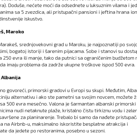
ra). Doduše, nećete moći da odsednete u luksuznim vilama i je
anima sa 5 zvezdica, ali pristupačni pansioni i jeftina hrana io
dinstvenije iskustvo.
š, Maroko
Marakeš, srednjovekovni grad u Maroku, je najpoznatiji po svojo
klimi, bogatoj istoriji i šarenim pijacama. Sobe i stanovi su dostu
a 250 evra ili manje, tako da putnici sa ograničenim budžetom 
 da imaju problema da zadrže ukupne troškove ispod 500 evra.
 Albanija
no govoreći, primorski gradovi u Evropi su skupi. Međutim, Alba
ftiniju alternativu i ako ste pametni sa svojim novcem, možete ž
 sa 500 evra mesečno. Valona je šarmantan albanski primorski
nicima nudi netaknute plaže, kristalno čistu tirkiznu vodu i zele
savršene za planinarenje. Trebalo bi samo da nađete pristupa
a na Airbnb-u, maksimalno iskoristite besplatne atrakcija i
ate da jedete po restoranima, posebno u sezoni.