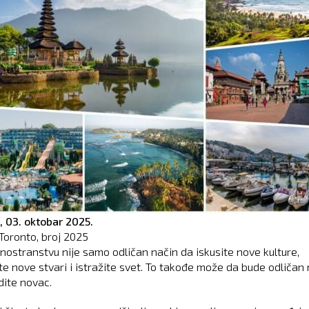
,
03. oktobar 2025.
Toronto, broj
2025
inostranstvu nije samo odličan način da iskusite nove kulture,
te nove stvari i istražite svet. To takođe može da bude odličan
dite novac.