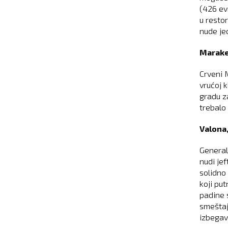
(426 ev
u restor
nude je
Marake
Crveni 
vrućoj 
gradu z
trebalo
Valona,
General
nudi je
solidno
koji put
padine 
smeštaj
izbegav