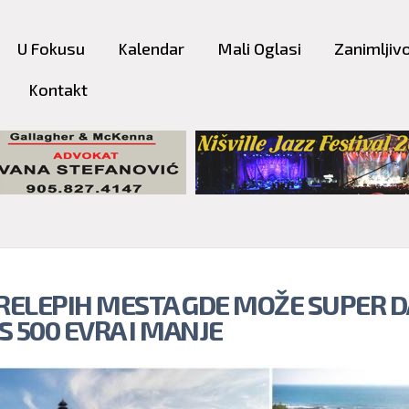
Skip to
main
U Fokusu
Kalendar
Mali Oglasi
Zanimljivo
content
Kontakt
PRELEPIH MESTA GDE MOŽE SUPER D
 S 500 EVRA I MANJE