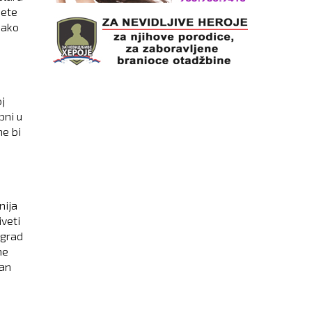
dete
nako
j
pni u
ne bi
nija
iveti
 grad
ne
čan