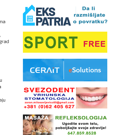
ama
,
 grad
 u
a
aju