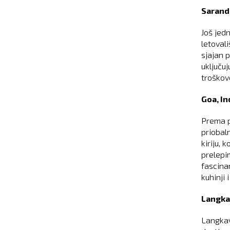
Saranda
Još jed
letoval
sjajan 
uključuj
troškov
Goa, In
Prema p
priobaln
kiriju,
prelepi
fascina
kuhinji i
Langkav
Langkav