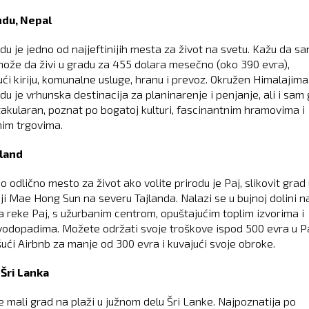
du, Nepal
u je jedno od najjeftinijih mesta za život na svetu. Kažu da s
ože da živi u gradu za 455 dolara mesečno (oko 390 evra),
ući kiriju, komunalne usluge, hranu i prevoz. Okružen Himalajima
u je vrhunska destinacija za planinarenje i penjanje, ali i sam
takularan, poznat po bogatoj kulturi, fascinantnim hramovima i
nim trgovima.
jland
o odlično mesto za život ako volite prirodu je Paj, slikovit grad
iji Mae Hong Sun na severu Tajlanda. Nalazi se u bujnoj dolini n
 reke Paj, s užurbanim centrom, opuštajućim toplim izvorima i
vodopadima. Možete održati svoje troškove ispod 500 evra u P
ući Airbnb za manje od 300 evra i kuvajući svoje obroke.
 Šri Lanka
je mali grad na plaži u južnom delu Šri Lanke. Najpoznatija po