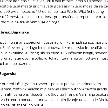
 života kod nas su sve viši, ali u nekim zemljama su iznenađujuc
 postoje lepa mesta širom sveta gde sasvim lepo može da se živ
d 500 evra mesečno? Urednici portala World Wild Schooling
 su 12 mesta koja su atraktivna, pristupačna i prepuna stvari ko
raditi, a ne treba vam više od toga.
 breg, Bugarska
apočinje sa pristupačnom destinacijom koja nudi sunce, more, 
u. Sunčev breg je dugo bio najpoznatije primorsko letovalište u
oj, a aktuelno je i zbog niskih cena. U Sunčevom bregu, navodn
pronaći stanove na odličnoj lokaciji za manje od 150 evra mes
ući pristup bazenu.
 Bugarska
e prelepi lučki grad na severu, poznat po svojim primorskim
ištima, zlatnim peščanim plažama i šarmantnom centru grada
om atmosferom. Mesečni troškovi za hranu u Varni u proseku 
 za hranu, a ponuda stanova za iznajmljivanje dovoljno je širok
da se „stisnete“ do 500 e.