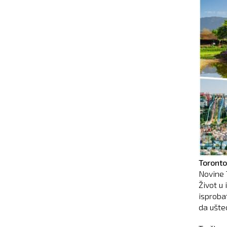
Toronto
Novine 
Život u 
isproba
da ušte