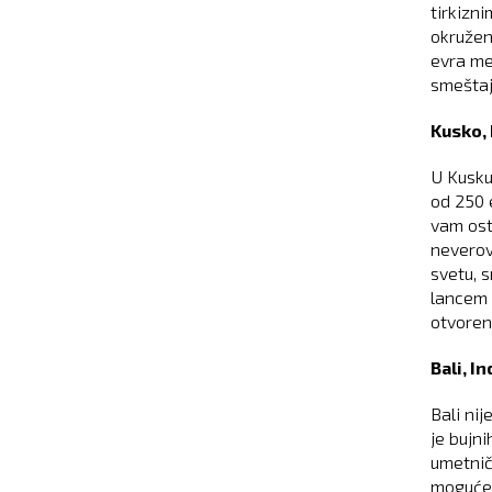
tirkizn
okružen
evra me
smeštaj
Kusko,
U Kusku
od 250 
vam ost
neverov
svetu, 
lancem 
otvoren
Bali, I
Bali nij
je bujn
umetnič
moguće 