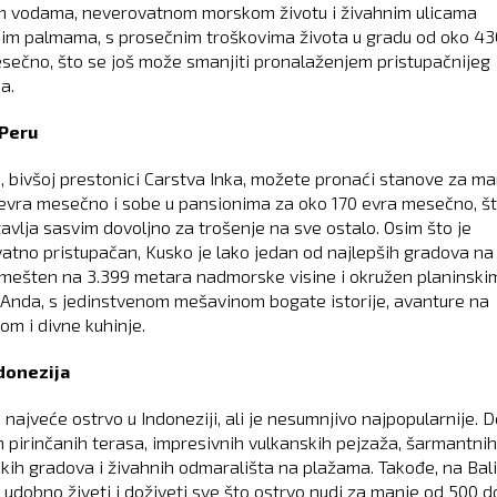
im vodama, neverovatnom morskom životu i živahnim ulicama
im palmama, s prosečnim troškovima života u gradu od oko 43
sečno, što se još može smanjiti pronalaženjem pristupačnijeg
a.
 Peru
, bivšoj prestonici Carstva Inka, možete pronaći stanove za ma
evra mesečno i sobe u pansionima za oko 170 evra mesečno, š
avlja sasvim dovoljno za trošenje na sve ostalo. Osim što je
atno pristupačan, Kusko je lako jedan od najlepših gradova na
smešten na 3.399 metara nadmorske visine i okružen planinski
Anda, s jedinstvenom mešavinom bogate istorije, avanture na
om i divne kuhinje.
ndonezija
e najveće ostrvo u Indoneziji, ali je nesumnjivo najpopularnije. 
ih pirinčanih terasa, impresivnih vulkanskih pejzaža, šarmantnih
kih gradova i živahnih odmarališta na plažama. Takođe, na Bali
udobno živeti i doživeti sve što ostrvo nudi za manje od 500 d