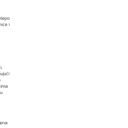
elepo
ice i
i,
jući
o
 ima
 u
jena