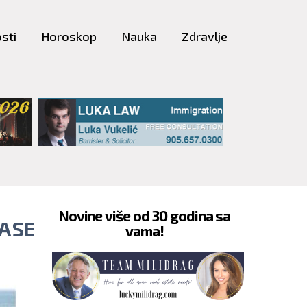
sti
Horoskop
Nauka
Zdravlje
Novine više od 30 godina sa
A SE
vama!