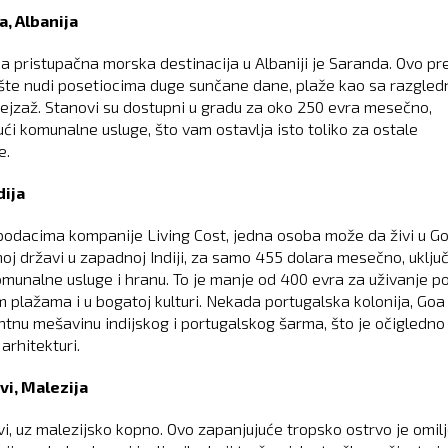
, Albanija
na pristupačna morska destinacija u Albaniji je Saranda. Ovo pr
ište nudi posetiocima duge sunčane dane, plaže kao sa razgledn
pejzaž. Stanovi su dostupni u gradu za oko 250 evra mesečno,
ući komunalne usluge, što vam ostavlja isto toliko za ostale
e.
dija
odacima kompanije Living Cost, jedna osoba može da živi u Go
oj državi u zapadnoj Indiji, za samo 455 dolara mesečno, uključu
 komunalne usluge i hranu. To je manje od 400 evra za uživanje p
m plažama i u bogatoj kulturi. Nekada portugalska kolonija, Goa
ntnu mešavinu indijskog i portugalskog šarma, što je očigledno
 arhitekturi.
i, Malezija
i, uz malezijsko kopno. Ovo zapanjujuće tropsko ostrvo je omil