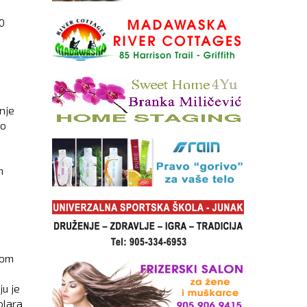
0
nje
to
m
Dom
ju je
olara