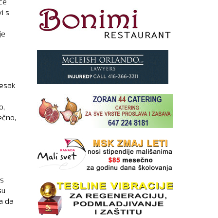
́e
i s
je
pesak
o,
ečno,
 s
su
a da