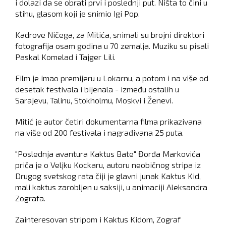
i dolazi da se obrati prvi i poslednji put. Ništa to čini u
stihu, glasom koji je snimio Igi Pop.
Kadrove Ničega, za Mitića, snimali su brojni direktori
fotografija osam godina u 70 zemalja. Muziku su pisali
Paskal Komelad i Tajger Lili.
Film je imao premijeru u Lokarnu, a potom i na više od
desetak festivala i bijenala - između ostalih u
Sarajevu, Talinu, Stokholmu, Moskvi i Ženevi.
Mitić je autor četiri dokumentarna filma prikazivana
na više od 200 festivala i nagrađivana 25 puta.
"Poslednja avantura Kaktus Bate" Đorđa Markovića
priča je o Veljku Kockaru, autoru neobičnog stripa iz
Drugog svetskog rata čiji je glavni junak Kaktus Kid,
mali kaktus zarobljen u saksiji, u animaciji Aleksandra
Zografa.
Zainteresovan stripom i Kaktus Kidom, Zograf