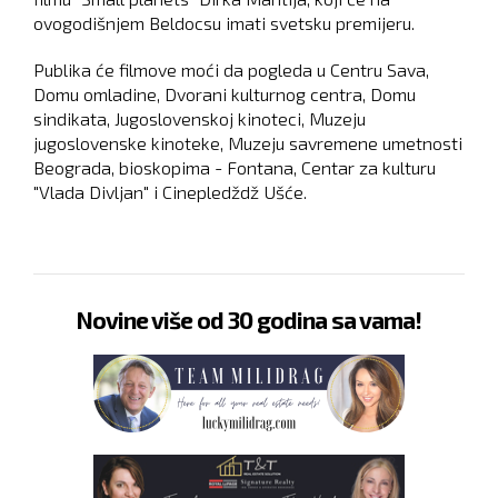
ovogodišnjem Beldocsu imati svetsku premijeru.
Publika će filmove moći da pogleda u Centru Sava,
Domu omladine, Dvorani kulturnog centra, Domu
sindikata, Jugoslovenskoj kinoteci, Muzeju
jugoslovenske kinoteke, Muzeju savremene umetnosti
Beograda, bioskopima - Fontana, Centar za kulturu
"Vlada Divljan" i Cinepledždž Ušće.
Novine više od 30 godina sa vama!