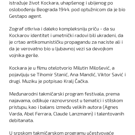
istražuje život Kockara, uhapšenog i ubijenog po
oslobođenju Beograda 1944. pod optužnicom da je bio
Gestapo agent.
Zograf otkriva i daleko kompleksniju priču - da su
Kockarov identitet i umetnički radovi bili ukradeni, da
je crtao antikomunističku propagandu za naciste ali i
da je verovatno bio u ljubavnoj vezi sa devojkom
vojnika gerile.
Kockara je u filmu otelotvorio Milutin Milošević, a
pojavljuju se Tihomir Stanić, Ana Mandić, Viktor Savić i
drugi. Muziku je potpisao Kralj Čačka.
Međunarodni takmičarski program festivala, prema
najavama, odlikuje raznovrsnost u tematici i stilskom
pristupu, kao i balans između velikih autora (Agnes
Varda, Abel Ferrara, Claude Lanzmann) i talentovanih
debitanata.
U srpskom takmičarskom programu učestvovaće