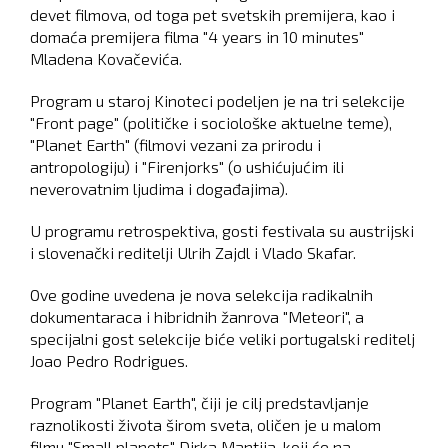
devet filmova, od toga pet svetskih premijera, kao i
domaća premijera filma "4 years in 10 minutes"
Mladena Kovačevića.
Program u staroj Kinoteci podeljen je na tri selekcije
"Front page" (političke i sociološke aktuelne teme),
"Planet Earth" (filmovi vezani za prirodu i
antropologiju) i "Firenjorks" (o ushićujućim ili
neverovatnim ljudima i događajima).
U programu retrospektiva, gosti festivala su austrijski
i slovenački reditelji Ulrih Zajdl i Vlado Skafar.
Ove godine uvedena je nova selekcija radikalnih
dokumentaraca i hibridnih žanrova "Meteori", a
specijalni gost selekcije biće veliki portugalski reditelj
Joao Pedro Rodrigues.
Program "Planet Earth", čiji je cilj predstavljanje
raznolikosti života širom sveta, oličen je u malom
filmu "Small planets" Dirka Mantija, koji će na