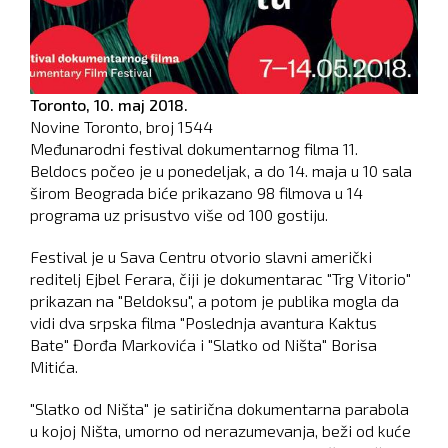
Toronto,
10. maj 2018.
Novine Toronto, broj
1544
Međunarodni festival dokumentarnog filma 11.
Beldocs počeo je u ponedeljak, a do 14. maja u 10 sala
širom Beograda biće prikazano 98 filmova u 14
programa uz prisustvo više od 100 gostiju.
Festival je u Sava Centru otvorio slavni američki
reditelj Ejbel Ferara, čiji je dokumentarac "Trg Vitorio"
prikazan na "Beldoksu", a potom je publika mogla da
vidi dva srpska filma "Poslednja avantura Kaktus
Bate" Đorđa Markovića i "Slatko od Ništa" Borisa
Mitića.
"Slatko od Ništa" je satirična dokumentarna parabola
u kojoj Ništa, umorno od nerazumevanja, beži od kuće