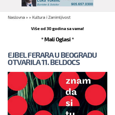
You are here
Naslovna
»
»
Kultura i Zanimljivost
Više od 30 godina sa vama!
* Mali Oglasi *
EJBEL FERARA U BEOGRADU
OTVARILA 11. BELDOCS