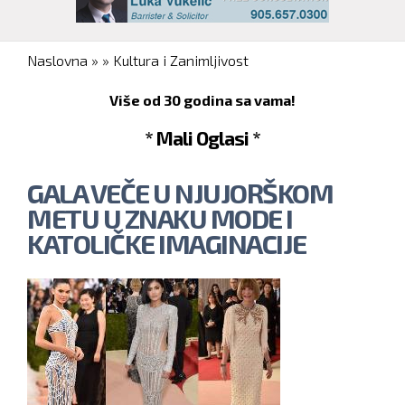
You are here
Naslovna
»
»
Kultura i Zanimljivost
Više od 30 godina sa vama!
* Mali Oglasi *
GALA VEČE U NJUJORŠKOM
METU U ZNAKU MODE I
KATOLIČKE IMAGINACIJE