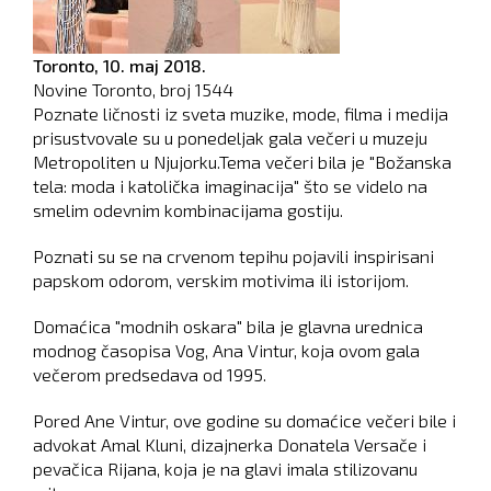
Toronto,
10. maj 2018.
Novine Toronto, broj
1544
Poznate ličnosti iz sveta muzike, mode, filma i medija
prisustvovale su u ponedeljak gala večeri u muzeju
Metropoliten u Njujorku.Tema večeri bila je "Božanska
tela: moda i katolička imaginacija" što se videlo na
smelim odevnim kombinacijama gostiju.
Poznati su se na crvenom tepihu pojavili inspirisani
papskom odorom, verskim motivima ili istorijom.
Domaćica "modnih oskara" bila je glavna urednica
modnog časopisa Vog, Ana Vintur, koja ovom gala
večerom predsedava od 1995.
Pored Ane Vintur, ove godine su domaćice večeri bile i
advokat Amal Kluni, dizajnerka Donatela Versače i
pevačica Rijana, koja je na glavi imala stilizovanu