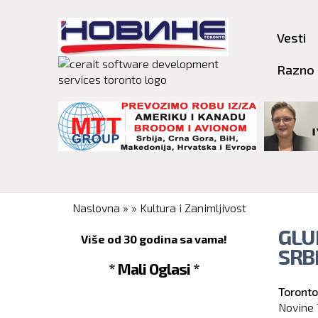
Vesti
Razno
You are here
Naslovna
»
»
Kultura i Zanimljivost
GLU
Više od 30 godina sa vama!
SRBI
* Mali Oglasi *
Toronto
Novine 