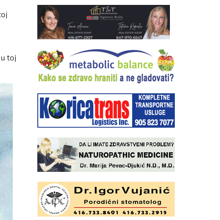
toj
u toj