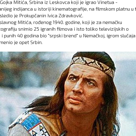
Gojka Mitića, Srbina iz Leskovca koji je igrao Vinetua -
nijeg indijanca u istoriji kinematografije, na filmskom platnu u 
asledio je Prokupčanin Ivica Zdravković.
 slavnog Mitića, rođenog 1940. godine, koji je za nemačku
grafiju snimio 25 igranih filmova i isto toliko televizijskih o
 i punih 40 godina bio "srpski brend" u Nemačkoj, igrom slučaja 
menio je opet Srbin.