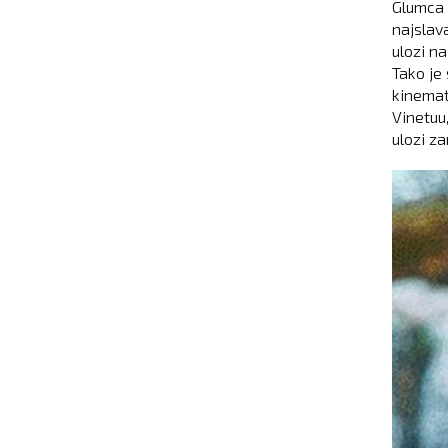
Glumca 
najslava
ulozi n
Tako je
kinemato
Vinetuu,
ulozi za