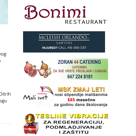
u
ivog
a
itrih
logu