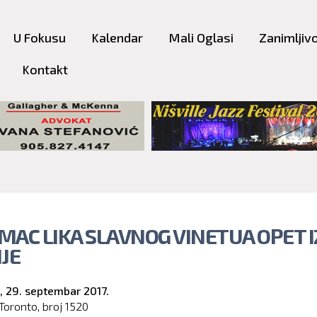
Skip to
main
U Fokusu
Kalendar
Mali Oglasi
Zanimljivo
content
Kontakt
MAC LIKA SLAVNOG VINETUA OPET I
JE
,
29. septembar 2017.
Toronto, broj
1520