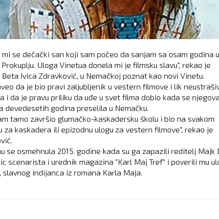
o mi se dečački san koji sam počeo da sanjam sa osam godina 
Prokuplju. Uloga Vinetua donela mi je filmsku slavu", rekao je
i Beta Ivica Zdravković, u Nemačkoj poznat kao novi Vinetu.
veo da je bio pravi zaljubljenik u vestern filmove i lik neustraš
a i da je pravu priliku da uđe u svet filma dobio kada se njegov
a devedesetih godina preselila u Nemačku.
am tamo završio glumačko-kaskadersku školu i bio na svakom
u za kaskadera ili epizodnu ulogu za vestern filmove", rekao je
vić.
u se osmehnula 2015. godine kada su ga zapazili reditelj Majk D
ric scenarista i urednik magazina "Karl Maj Tref" i poverili mu u
, slavnog indijanca iz romana Karla Maja.