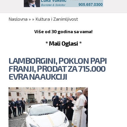
You are here
Naslovna
»
»
Kultura i Zanimljivost
Više od 30 godina sa vama!
* Mali Oglasi *
LAMBORGINI, POKLON PAPI
FRANJI, PRODAT ZA 715.000
EVRA NA AUKCIJI