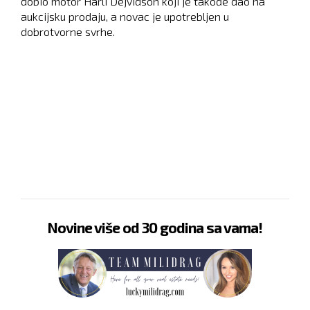
dobio motor Harli Dejvidson koji je takođe dao na
aukcijsku prodaju, a novac je upotrebljen u
dobrotvorne svrhe.
Novine više od 30 godina sa vama!