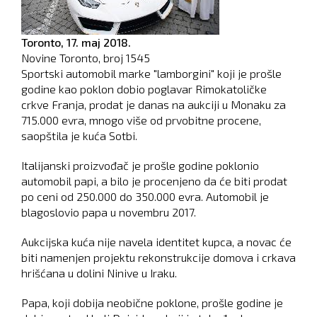
Toronto,
17. maj 2018.
Novine Toronto, broj
1545
Sportski automobil marke "lamborgini" koji je prošle
godine kao poklon dobio poglavar Rimokatoličke
crkve Franja, prodat je danas na aukciji u Monaku za
715.000 evra, mnogo više od prvobitne procene,
saopštila je kuća Sotbi.
Italijanski proizvođač je prošle godine poklonio
automobil papi, a bilo je procenjeno da će biti prodat
po ceni od 250.000 do 350.000 evra. Automobil je
blagoslovio papa u novembru 2017.
Aukcijska kuća nije navela identitet kupca, a novac će
biti namenjen projektu rekonstrukcije domova i crkava
hrišćana u dolini Ninive u Iraku.
Papa, koji dobija neobične poklone, prošle godine je