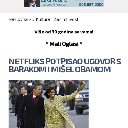
You are here
Naslovna
»
»
Kultura i Zanimljivost
Više od 30 godina sa vama!
* Mali Oglasi *
NETFLIKS POTPISAO UGOVOR S
BARAKOM I MIŠEL OBAMOM