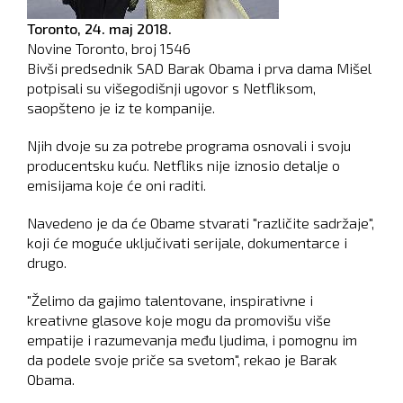
Toronto,
24. maj 2018.
Novine Toronto, broj
1546
Bivši predsednik SAD Barak Obama i prva dama Mišel
potpisali su višegodišnji ugovor s Netfliksom,
saopšteno je iz te kompanije.
Njih dvoje su za potrebe programa osnovali i svoju
producentsku kuću. Netfliks nije iznosio detalje o
emisijama koje će oni raditi.
Navedeno je da će Obame stvarati "različite sadržaje",
koji će moguće uključivati serijale, dokumentarce i
drugo.
"Želimo da gajimo talentovane, inspirativne i
kreativne glasove koje mogu da promovišu više
empatije i razumevanja među ljudima, i pomognu im
da podele svoje priče sa svetom", rekao je Barak
Obama.