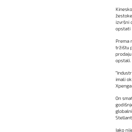
Kinesko
žestoke
izvršni
opstati
Prema nj
tržištu
prodaju
opstali.
"Indust
imali o
Xpenga
On smat
godišnje
globaln
Stellant
Iako ni