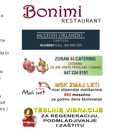
 a
 na
da bi
mo
k
u
put
rs i