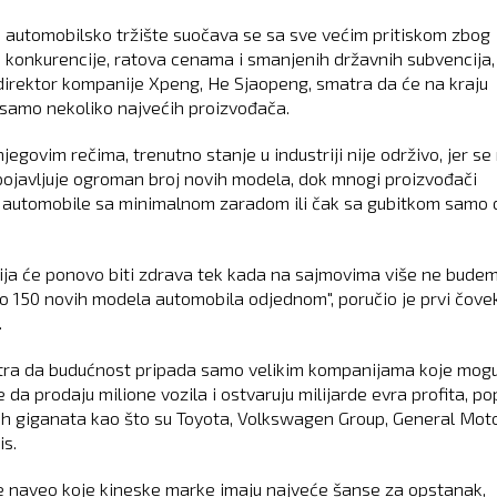
 automobilsko tržište suočava se sa sve većim pritiskom zbog
 konkurencije, ratova cenama i smanjenih državnih subvencija,
 direktor kompanije Xpeng, He Sjaopeng, smatra da će na kraju
 samo nekoliko najvećih proizvođača.
egovim rečima, trenutno stanje u industriji nije održivo, jer se
 pojavljuje ogroman broj novih modela, dok mnogi proizvođači
 automobile sa minimalnom zaradom ili čak sa gubitkom samo 
rija će ponovo biti zdrava tek kada na sajmovima više ne bude
ko 150 novih modela automobila odjednom", poručio je prvi čove
.
ra da budućnost pripada samo velikim kompanijama koje mog
 da prodaju milione vozila i ostvaruju milijarde evra profita, po
ih giganata kao što su Toyota, Volkswagen Group, General Moto
is.
je naveo koje kineske marke imaju najveće šanse za opstanak,