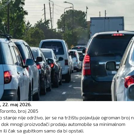
,
22. maj 2026.
Toronto, broj
2085
 stanje nije održivo, jer se na tržištu pojavljuje ogroman broj 
 dok mnogi proizvođači prodaju automobile sa minimalnom
 ili čak sa gubitkom samo da bi opstali.