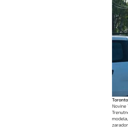
Toronto
Novine 
Trenutno
modela,
zaradom