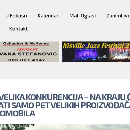
Skip to
main
U Fokusu
Kalendar
Mali Oglasi
Zanimljivo
content
Kontakt
VELIKA KONKURENCIJA – NA KRAJU 
ATI SAMO PET VELIKIH PROIZVOĐAČ
OMOBILA