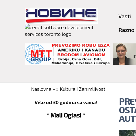
Vesti
Razno
You are here
Naslovna
»
»
Kultura i Zanimljivost
PRE
Više od 30 godina sa vama!
OST
* Mali Oglasi *
AUT