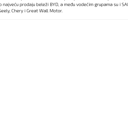
o najveću prodaju beleži BYD, a među vodećim grupama su i SA
Geely, Chery i Great Wall Motor.