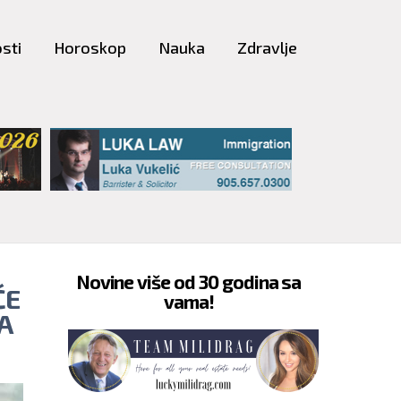
sti
Horoskop
Nauka
Zdravlje
Novine više od 30 godina sa
ĆE
vama!
A