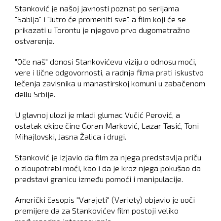
Stanković je našoj javnosti poznat po serijama
"Sablja" i "Jutro će promeniti sve", a film koji će se
prikazati u Torontu je njegovo prvo dugometražno
ostvarenje.
"Oče naš" donosi Stankovićevu viziju o odnosu moći,
vere i lične odgovornosti, a radnja filma prati iskustvo
lečenja zavisnika u manastirskoj komuni u zabačenom
dellu Srbije.
U glavnoj ulozi je mladi glumac Vučić Perović, a
ostatak ekipe čine Goran Marković, Lazar Tasić, Toni
Mihajlovski, Jasna Žalica i drugi.
Stanković je izjavio da film za njega predstavlja priču
o zloupotrebi moći, kao i da je kroz njega pokušao da
predstavi granicu između pomoći i manipulacije.
Američki časopis "Varajeti" (Variety) objavio je uoči
premijere da za Stankovićev film postoji veliko