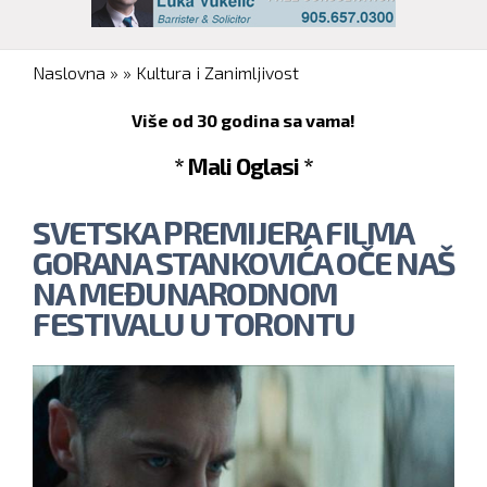
You are here
Naslovna
»
»
Kultura i Zanimljivost
Više od 30 godina sa vama!
* Mali Oglasi *
SVETSKA PREMIJERA FILMA
GORANA STANKOVIĆA OČE NAŠ
NA MEĐUNARODNOM
FESTIVALU U TORONTU