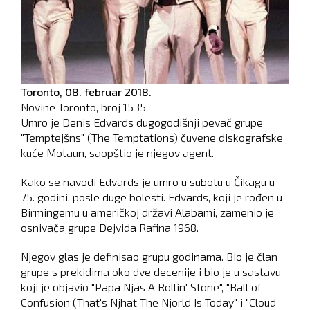
Toronto,
08. februar 2018.
Novine Toronto, broj
1535
Umro je Denis Edvards dugogodišnji pevač grupe
"Temptejšns" (The Temptations) čuvene diskografske
kuće Motaun, saopštio je njegov agent.
Kako se navodi Edvards je umro u subotu u Čikagu u
75. godini, posle duge bolesti. Edvards, koji je rođen u
Birmingemu u američkoj državi Alabami, zamenio je
osnivača grupe Dejvida Rafina 1968.
Njegov glas je definisao grupu godinama. Bio je član
grupe s prekidima oko dve decenije i bio je u sastavu
koji je objavio "Papa Njas A Rollin' Stone", "Ball of
Confusion (That's Njhat The Njorld Is Today" i "Cloud