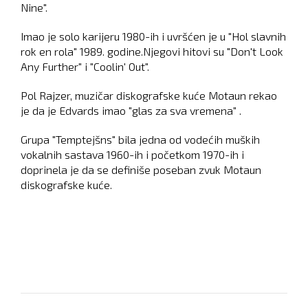
Nine".
Imao je solo karijeru 1980-ih i uvršćen je u "Hol slavnih
rok en rola" 1989. godine.Njegovi hitovi su "Don't Look
Any Further" i "Coolin' Out".
Pol Rajzer, muzičar diskografske kuće Motaun rekao
je da je Edvards imao "glas za sva vremena" .
Grupa "Temptejšns" bila jedna od vodećih muških
vokalnih sastava 1960-ih i početkom 1970-ih i
doprinela je da se definiše poseban zvuk Motaun
diskografske kuće.