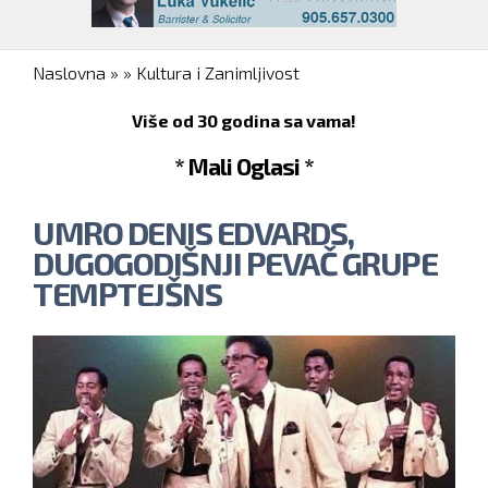
You are here
Naslovna
»
»
Kultura i Zanimljivost
Više od 30 godina sa vama!
* Mali Oglasi *
UMRO DENIS EDVARDS,
DUGOGODIŠNJI PEVAČ GRUPE
TEMPTEJŠNS