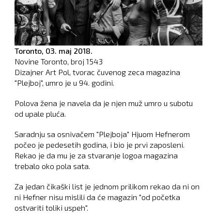
Toronto,
03. maj 2018.
Novine Toronto, broj
1543
Dizajner Art Pol, tvorac čuvenog zeca magazina
"Plejboj", umro je u 94. godini.
Polova žena je navela da je njen muž umro u subotu
od upale pluća.
Saradnju sa osnivačem "Plejboja" Hjuom Hefnerom
počeo je pedesetih godina, i bio je prvi zaposleni.
Rekao je da mu je za stvaranje logoa magazina
trebalo oko pola sata.
Za jedan čikaški list je jednom prilikom rekao da ni on
ni Hefner nisu mislili da će magazin "od početka
ostvariti toliki uspeh".