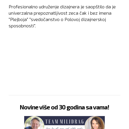
Profesionalno udruženje dizajnera je saopštilo da je
univerzalna prepoznatljivost zeca čak i bez imena
"Plejboja" "svedočanstvo o Polovoj dizajnerskoj
sposobnosti".
Novine više od 30 godina sa vama!