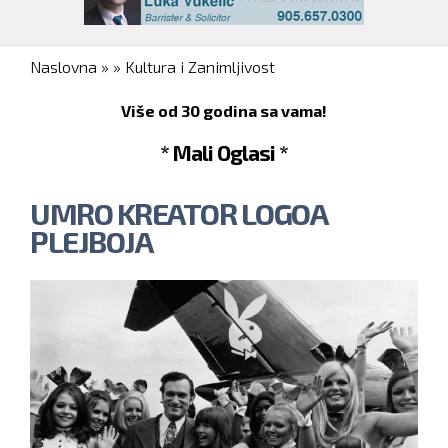
You are here
Naslovna
»
»
Kultura i Zanimljivost
Više od 30 godina sa vama!
* Mali Oglasi *
UMRO KREATOR LOGOA
PLEJBOJA