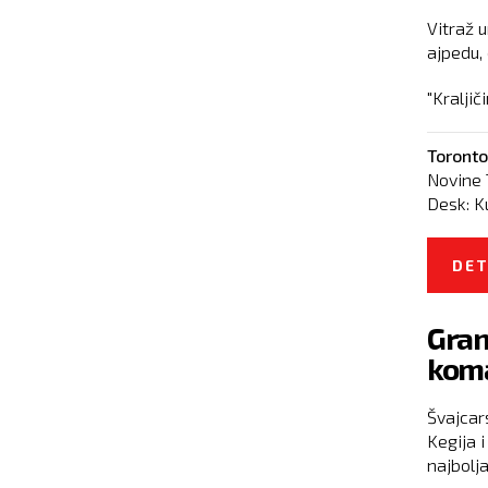
Vitraž 
ajpedu, 
"Kraljič
Toronto
Novine 
Desk:
K
DET
Gran
koma
Švajcar
Kegija i
najbolja