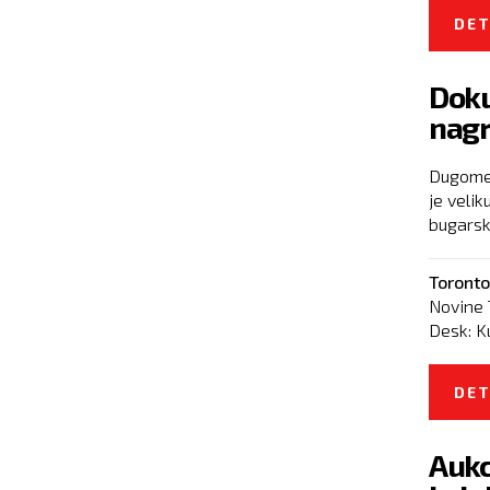
DET
Doku
nagr
Dugomet
je veli
bugarsk
Toronto
Novine 
Desk:
K
DET
Aukc