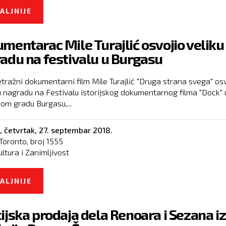
ALJNIJE
O DOKUMENTARNI FILM ALEKSANDRA RELJIĆA
NAGRAĐEN NA AL DŽAZIRINOM FESTIVALU
mentarac Mile Turajlić osvojio veliku
adu na festivalu u Burgasu
ražni dokumentarni film Mile Turajlić "Druga strana svega" osv
ku nagradu na Festivalu istorijskog dokumentarnog filma "Dock" 
om gradu Burgasu,...
,
četvrtak, 27. septembar 2018.
Toronto, broj
1555
ultura i Zanimljivost
ALJNIJE
O DOKUMENTARAC MILE TURAJLIĆ OSVOJIO V
NAGRADU NA FESTIVALU U BURGASU
ijska prodaja dela Renoara i Sezana iz