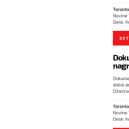
Toronto
Novine 
Desk:
K
DET
Doku
nagr
Dokumen
dobio j
Džazira 
Toronto
Novine 
Desk:
K