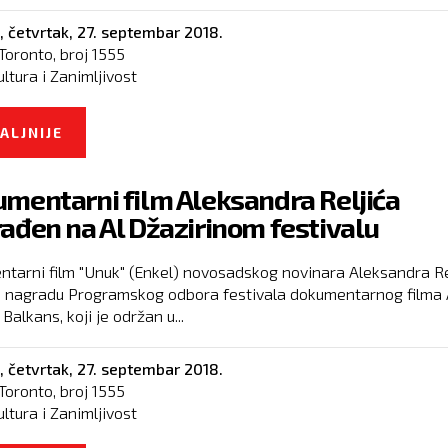
,
četvrtak, 27. septembar 2018.
Toronto, broj
1555
ultura i Zanimljivost
ALJNIJE
O GRAN PRI 52. BITEFA PREDSTAVI ZAOSTAVŠ
KOMADI BEZ LJUDI
mentarni film Aleksandra Reljića
ađen na Al Džazirinom festivalu
tarni film "Unuk" (Enkel) novosadskog novinara Aleksandra Re
e nagradu Programskog odbora festivala dokumentarnog filma 
Balkans, koji je održan u...
,
četvrtak, 27. septembar 2018.
Toronto, broj
1555
ultura i Zanimljivost