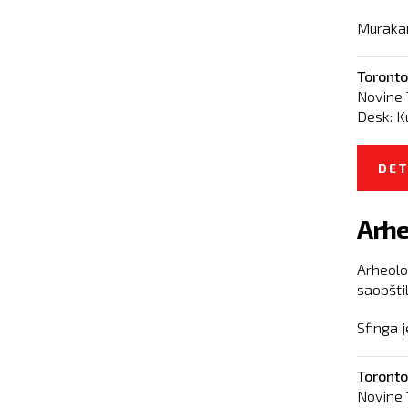
Murakami
Toronto
Novine 
Desk:
K
DET
Arhe
Arheolo
saopštil
Sfinga 
Toronto
Novine 