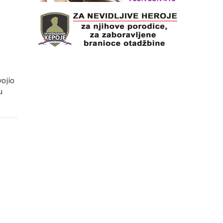
ojio
u
ELIKU