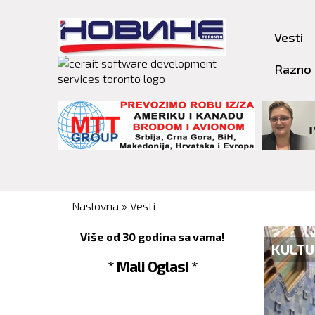
Vesti
Razno
You are here
Naslovna
»
Vesti
Više od 30 godina sa vama!
IVOST
KULTU
* Mali Oglasi *