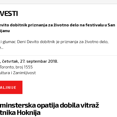
 VESTI
vito dobitnik priznanja za životno delo na festivalu u San
ijanu
i glumac Deni Devito dobitnik je priznanja za životno delo,
..
,
četvrtak, 27. septembar 2018.
Toronto, broj
1555
ultura i Zanimljivost
ALJNIJE
O BLIC VESTI
minsterska opatija dobila vitraž
nika Hoknija