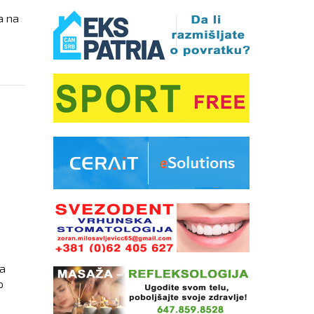
a na
na
o