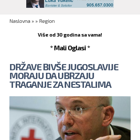
You are here
Naslovna
»
»
Region
Više od 30 godina sa vama!
* Mali Oglasi *
DRŽAVE BIVŠE JUGOSLAVIJE
MORAJU DA UBRZAJU
TRAGANJE ZA NESTALIMA