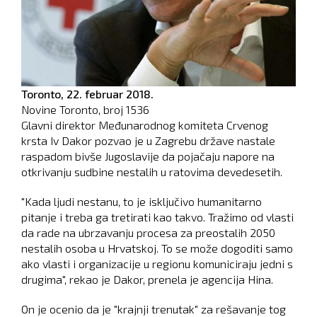
Toronto,
22. februar 2018.
Novine Toronto, broj
1536
Glavni direktor Međunarodnog komiteta Crvenog
krsta Iv Dakor pozvao je u Zagrebu države nastale
raspadom bivše Jugoslavije da pojačaju napore na
otkrivanju sudbine nestalih u ratovima devedesetih.
"Kada ljudi nestanu, to je isključivo humanitarno
pitanje i treba ga tretirati kao takvo. Tražimo od vlasti
da rade na ubrzavanju procesa za preostalih 2050
nestalih osoba u Hrvatskoj. To se može dogoditi samo
ako vlasti i organizacije u regionu komuniciraju jedni s
drugima", rekao je Dakor, prenela je agencija Hina.
On je ocenio da je "krajnji trenutak" za rešavanje tog