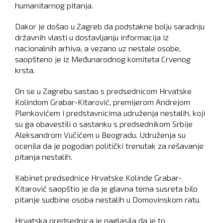
humanitarnog pitanja.
Dakor je došao u Zagreb da podstakne bolju saradnju
državnih vlasti u dostavljanju informacija iz
nacionalnih arhiva, a vezano uz nestale osobe,
saopšteno je iz Međunarodnog komiteta Crvenog
krsta.
On se u Zagrebu sastao s predsednicom Hrvatske
Kolindom Grabar-Kitarović, premijerom Andrejom
Plenkovićem i predstavnicima udruženja nestalih, koji
su ga obavestili o sastanku s predsednikom Srbije
Aleksandrom Vučićem u Beogradu. Udruženja su
ocenila da je pogodan politički trenutak za rešavanje
pitanja nestalih.
Kabinet predsednice Hrvatske Kolinde Grabar-
Kitarović saopštio je da je glavna tema susreta bilo
pitanje sudbine osoba nestalih u Domovinskom ratu.
Hrvatska predsednica je naglasila da je to