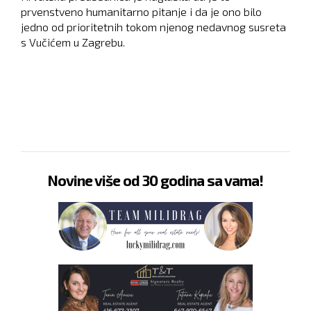
prvenstveno humanitarno pitanje i da je ono bilo
jedno od prioritetnih tokom njenog nedavnog susreta
s Vučićem u Zagrebu.
Novine više od 30 godina sa vama!