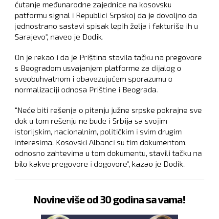
ćutanje međunarodne zajednice na kosovsku
patformu signal i Republici Srpskoj da je dovoljno da
jednostrano sastavi spisak lepih želja i fakturiše ih u
Sarajevo", naveo je Dodik.
On je rekao i da je Priština stavila tačku na pregovore
s Beogradom usvajanjem platforme za dijalog o
sveobuhvatnom i obavezujućem sporazumu o
normalizaciji odnosa Prištine i Beograda.
"Neće biti rešenja o pitanju južne srpske pokrajne sve
dok u tom rešenju ne bude i Srbija sa svojim
istorijskim, nacionalnim, političkim i svim drugim
interesima. Kosovski Albanci su tim dokumentom,
odnosno zahtevima u tom dokumentu, stavili tačku na
bilo kakve pregovore i dogovore", kazao je Dodik.
Novine više od 30 godina sa vama!