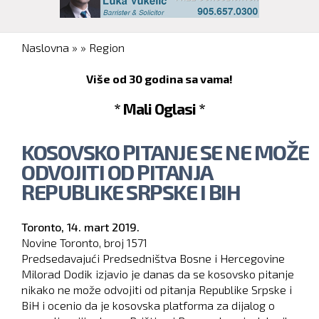
You are here
Naslovna
»
»
Region
Više od 30 godina sa vama!
* Mali Oglasi *
KOSOVSKO PITANJE SE NE MOŽE
ODVOJITI OD PITANJA
REPUBLIKE SRPSKE I BIH
Toronto,
14. mart 2019.
Novine Toronto, broj
1571
Predsedavajući Predsedništva Bosne i Hercegovine
Milorad Dodik izjavio je danas da se kosovsko pitanje
nikako ne može odvojiti od pitanja Republike Srpske i
BiH i ocenio da je kosovska platforma za dijalog o