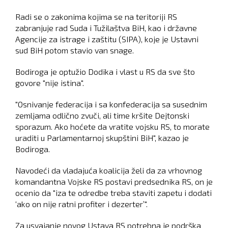
Radi se o zakonima kojima se na teritoriji RS
zabranjuje rad Suda i Tužilaštva BiH, kao i državne
Agencije za istrage i zaštitu (SIPA), koje je Ustavni
sud BiH potom stavio van snage.
Bodiroga je optužio Dodika i vlast u RS da sve što
govore "nije istina".
"Osnivanje federacija i sa konfederacija sa susednim
zemljama odlično zvuči, ali time kršite Dejtonski
sporazum. Ako hoćete da vratite vojsku RS, to morate
uraditi u Parlamentarnoj skupštini BiH", kazao je
Bodiroga.
Navodeći da vladajuća koalicija želi da za vrhovnog
komandantna Vojske RS postavi predsednika RS, on je
ocenio da "iza te odredbe treba staviti zapetu i dodati
‘ako on nije ratni profiter i dezerter’".
Za usvajanje novog Ustava RS potrebna je podrška