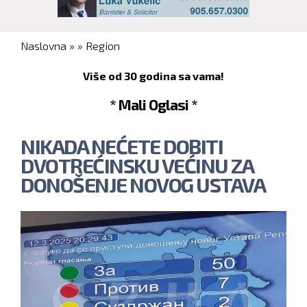
You are here
Naslovna
»
»
Region
Više od 30 godina sa vama!
* Mali Oglasi *
NIKADA NEĆETE DOBITI
DVOTREĆINSKU VEĆINU ZA
DONOŠENJE NOVOG USTAVA