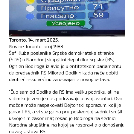
Toronto,
14. mart 2025.
Novine Toronto, broj
1988
Šef Kluba poslanika Srpske demokratske stranke
(SDS) u Narodnoj skupštini Republike Srpske (RS)
Ognjen Bodiroga izjavio je u entitetskom parlamentu
da predsednik RS Milorad Dodik nikada neće dobiti
dvotrećinsku većinu za usvajanje novog ustava.
"Čuo sam od Dodika da RS ima veliku podršku, ali ne
vidim koje zemlje nas podržavaju u ovoj avanturi. Ovo
možda može raspakovati Dejtonski sporazum, koji je
garant RS, a vi ste ga na pretposlednjoj sednici srušili
usvojenim zakonima", rekao je Bodiroga na sednici
Narodne skupštine, na kojoj se raspravlja o donošenju
novog Ustava RS.