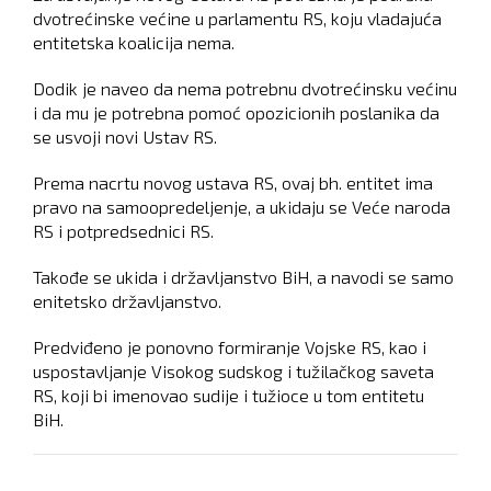
dvotrećinske većine u parlamentu RS, koju vladajuća
entitetska koalicija nema.
Dodik je naveo da nema potrebnu dvotrećinsku većinu
i da mu je potrebna pomoć opozicionih poslanika da
se usvoji novi Ustav RS.
Prema nacrtu novog ustava RS, ovaj bh. entitet ima
pravo na samoopredeljenje, a ukidaju se Veće naroda
RS i potpredsednici RS.
Takođe se ukida i državljanstvo BiH, a navodi se samo
enitetsko državljanstvo.
Predviđeno je ponovno formiranje Vojske RS, kao i
uspostavljanje Visokog sudskog i tužilačkog saveta
RS, koji bi imenovao sudije i tužioce u tom entitetu
BiH.