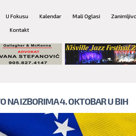
Skip to
main
U Fokusu
Kalendar
Mali Oglasi
Zanimljivo
content
Kontakt
O NA IZBORIMA 4. OKTOBAR U BIH