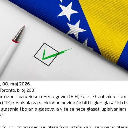
,
08. maj 2026.
Toronto, broj
2081
im izborima u Bosni i Hercegovini (BiH) koje je Centralna izbor
 (CIK) raspisala za 4. oktobar, novine će biti izgled glasačkih li
 glasanja i bojanja glasova, a više se neće glasati upisivanjem
".
 će biti izgled i sadržaj glasačkog listića, kao i sam način glasa