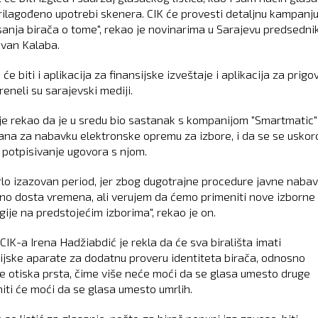
prilagođeno upotrebi skenera. CIK će provesti detaljnu kampanj
sanja birača o tome", rekao je novinarima u Sarajevu predsedni
ovan Kalaba.
 će biti i aplikacija za finansijske izveštaje i aplikacija za prigo
reneli su sarajevski mediji.
je rekao da je u sredu bio sastanak s kompanijom "Smartmatic"
rana za nabavku elektronske opremu za izbore, i da se se uskor
 potpisivanje ugovora s njom.
vrlo izazovan period, jer zbog dugotrajne procedure javne naba
eno dosta vremena, ali verujem da ćemo primeniti nove izborne
gije na predstojećim izborima", rekao je on.
CIK-a Irena Hadžiabdić je rekla da će sva birališta imati
ijske aparate za dodatnu proveru identiteta birača, odnosno
e otiska prsta, čime više neće moći da se glasa umesto druge
niti će moći da se glasa umesto umrlih.