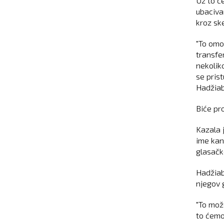
Uz to će
ubaciva
kroz sk
"To omo
transfe
nekolik
se prist
Hadžiab
Biće pr
Kazala 
ime kan
glasačk
Hadžiab
njegov g
"To mož
to ćemo 