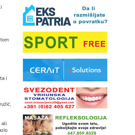
i
Potom
ta i
ružić,
 ali
azio