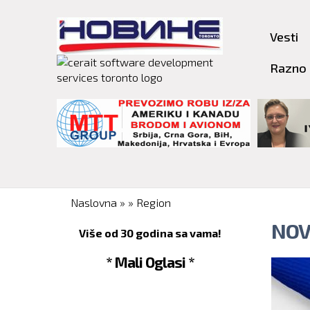
Vesti
Razno
You are here
Naslovna
»
»
Region
NOV
Više od 30 godina sa vama!
* Mali Oglasi *