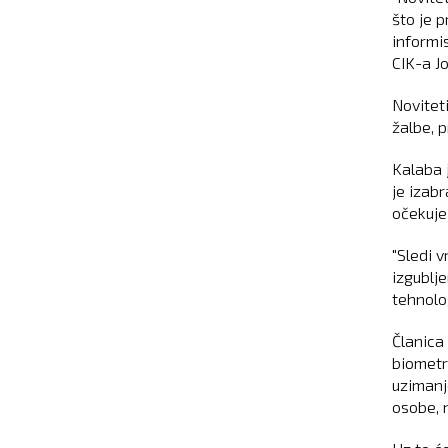
što je 
informi
CIK-a J
Noviteti
žalbe, p
Kalaba 
je izab
očekuje
"Sledi 
izgublj
tehnolo
Članica 
biometr
uzimanj
osobe, 