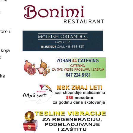
u
k
vore i
 koja
o
vke