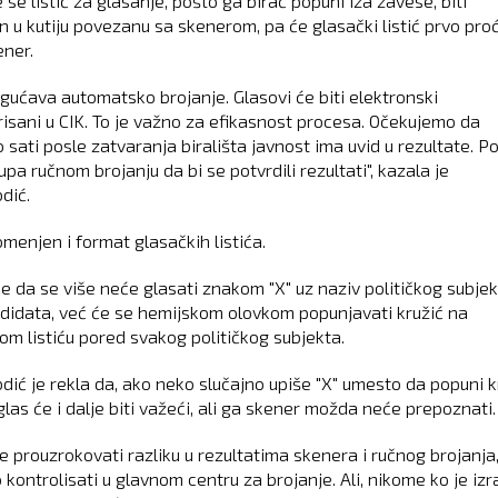
 se listić za glasanje, pošto ga birač popuni iza zavese, biti
n u kutiju povezanu sa skenerom, pa će glasački listić prvo proć
ener.
gućava automatsko brojanje. Glasovi će biti elektronski
risani u CIK. To je važno za efikasnost procesa. Očekujemo da
o sati posle zatvaranja birališta javnost ima uvid u rezultate. 
upa ručnom brojanju da bi se potvrdili rezultati", kazala je
dić.
omenjen i format glasačkih listića.
je da se više neće glasati znakom "X" uz naziv političkog subjek
didata, već će se hemijskom olovkom popunjavati kružić na
om listiću pored svakog političkog subjekta.
dić je rekla da, ako neko slučajno upiše "X" umesto da popuni k
las će i dalje biti važeći, ali ga skener možda neće prepoznati.
e prouzrokovati razliku u rezultatima skenera i ručnog brojanja,
kontrolisati u glavnom centru za brojanje. Ali, nikome ko je izr