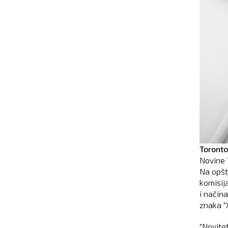
Toronto
Novine 
Na opšt
komisija
i načina
znaka "X
"Novitet