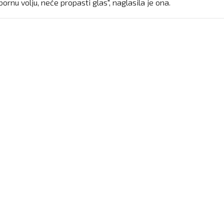
bornu volju, neće propasti glas", naglasila je ona.