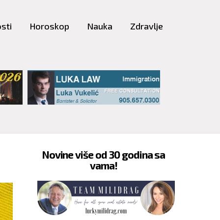
sti
Horoskop
Nauka
Zdravlje
Novine više od 30 godina sa
vama!