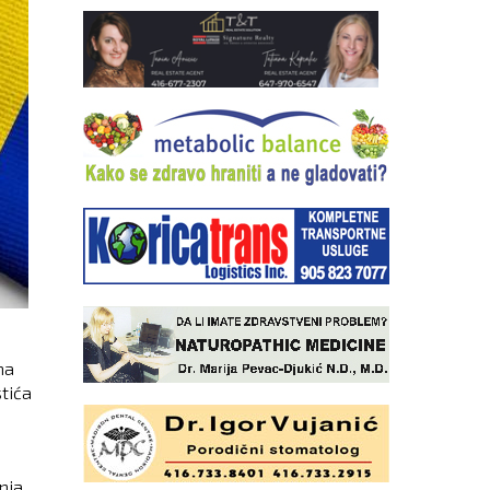
na
stića
nja,