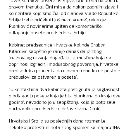
"Uvek su takve posete osetljive. One treba da dođu u
pravom trenutku. Čini mi se da nakon zadnjih izjava i
komentara koje smo čuli od članova Vlade Republike
Srbije treba pričekati još neko vreme", rekao je
Plenković novinarima upitan da komentariše
odlaganje posete predsednika Srbije.
Kabinet predsednice Hrvatske Kolinde Grabar-
Kitarović saopštio je ranije danas da je zbog
"najnovijeg razvoja događaja i atmosfere koja ne
doprinosi izgradnji međusobnog poverenja, hrvatska
predsednica procenila da u ovom trenutku ne postoje
preduslovi za ostvarenje posete".
"U kontaktima dva kabineta postignuta je saglasnost
o odlaganju posete koja je bila planirana do kraja ove
godine", navedeno je u saopštenju koje je potpisala
portparolka predsednice države Ivana Crnić.
Hrvatska i Srbija su poslednjih dana razmenile
nekoliko protestnih nota zbog spomenika majoru JNA