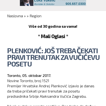
You are here
Naslovna
»
»
Region
Više od 30 godina sa vama!
* Mali Oglasi *
PLENKOVIĆ: JOŠ TREBA ČEKATI
PRAVI TRENUTAK ZA VUČIĆEVU
POSETU
Toronto,
05. oktobar 2017.
Novine Toronto, broj
1521
Premijer Hrvatske Andrej Plenković izjavio je danas
da treba pričekati pravi trenutak za posetu
predsednika Srbije Aleksandra Vučića Zagrebu.