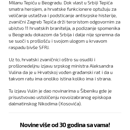
Milanu Tepiću u Beogradu. Dok vlast u Srbiji Tepića
smatra herojem, a hrvatske funkcionere optužuju za
veličanje ustaštva i podsticanje antisrpske histerije,
zvanični Zagreb Tepića drži teroristom odgovornim za
ubistvo 11 hrvatskih branitelja, a podizanje spomenika
u Beogradu dokazom da Srbija i dalje nije spremna da
se suoči s prošlošću i svojom ulogom u krvavom
raspadu bivše SFRJ.
Uz to, hrvatski zvaničnici oštro su osudili i
prošlonedeljnu izjavu srpskog ministra Aleksandra
Vulina da je u Hrvatskoj vođen građanski rat i da u
takvom ratu ima onoliko istina koliko ima i strana.
Tu izjavu Vulin je dao novinarima u Šibeniku gde je
prisustvovao ustoličenju novoizabranog episkopa
dalmatinskog Nikodima (Kosovića).
Novine više od 30 godina sa vama!