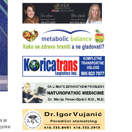
a je
rpske