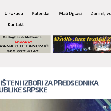
Skip to
main
U Fokusu
Kalendar
Mali Oglasi
Zanimljivo
content
Kontakt
IŠTENI IZBORI ZA PREDSEDNIKA
UBLIKE SRPSKE