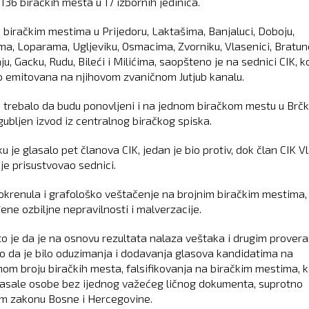
136 biračkih mesta u 17 izbornih jedinica.
o biračkim mestima u Prijedoru, Laktašima, Banjaluci, Doboju,
ma, Loparama, Ugljeviku, Osmacima, Zvorniku, Vlasenici, Bratun
u, Gacku, Rudu, Bileći i Milićima, saopšteno je na sednici CIK, ko
o emitovana na njihovom zvaničnom Jutjub kanalu.
bi trebalo da budu ponovljeni i na jednom biračkom mestu u Brč
zgubljen izvod iz centralnog biračkog spiska.
u je glasalo pet članova CIK, jedan je bio protiv, dok član CIK V
je prisustvovao sednici.
pokrenula i grafološko veštačenje na brojnim biračkim mestima,
ene ozbiljne nepravilnosti i malverzacije.
to je da je na osnovu rezultata nalaza veštaka i drugim prover
o da je bilo oduzimanja i dodavanja glasova kandidatima na
om broju biračkih mesta, falsifikovanja na biračkim mestima, k
lasale osobe bez ijednog važećeg ličnog dokumenta, suprotno
m zakonu Bosne i Hercegovine.