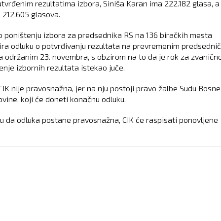
tvrđenim rezultatima izbora, Siniša Karan ima 222.182 glasa, a
 212.605 glasova.
o poništenju izbora za predsednika RS na 136 biračkih mesta
ira odluku o potvrđivanju rezultata na prevremenim predsedni
a održanim 23. novembra, s obzirom na to da je rok za zvaničn
enje izbornih rezultata istekao juče.
CIK nije pravosnažna, jer na nju postoji pravo žalbe Sudu Bosne 
vine, koji će doneti konačnu odluku.
ju da odluka postane pravosnažna, CIK će raspisati ponovljene