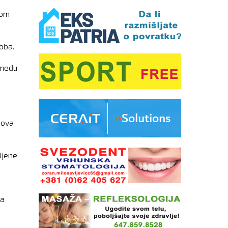
kom
oba.
zmeđu
 ova
ljene
ta