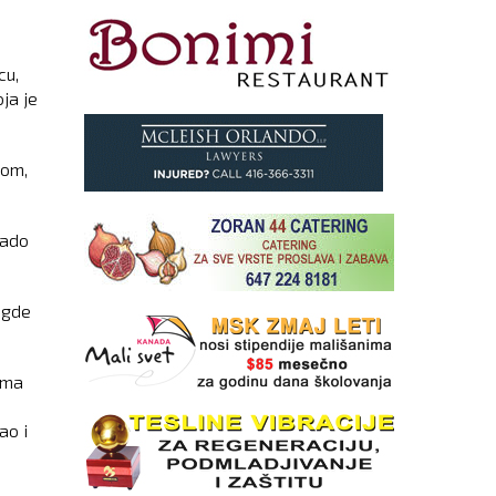
cu,
ja je
kom,
lado
 gde
ama
ao i