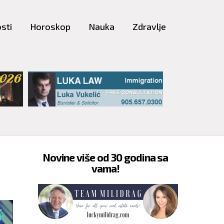
sti
Horoskop
Nauka
Zdravlje
Novine više od 30 godina sa
vama!