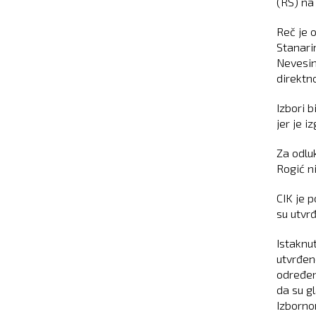
(RS) na 
Reč je 
Stanari
Nevesinj
direktn
Izbori 
jer je i
Za odluk
Rogić ni
CIK je 
su utvrđ
Istaknu
utvrđen
određen
da su g
Izborno