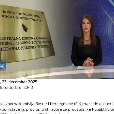
,
25. decembar 2025.
Toronto, broj
2043
na izborna komisija Bosne i Hercegovine (CIK) na sednici donel
o poništavanju prevremenih izbora za predsednika Republike S