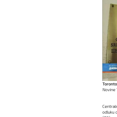
Toronto
Novine 
Central
odluku 