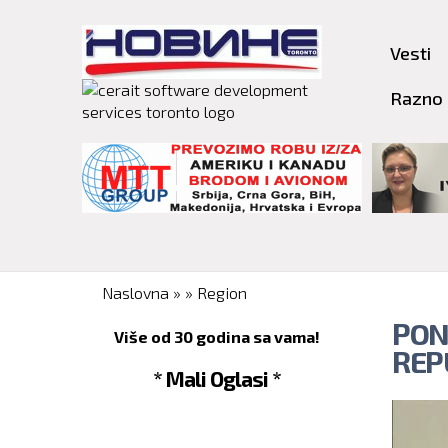
Vesti
Razno
You are here
Naslovna
»
»
Region
PON
Više od 30 godina sa vama!
REP
* Mali Oglasi *