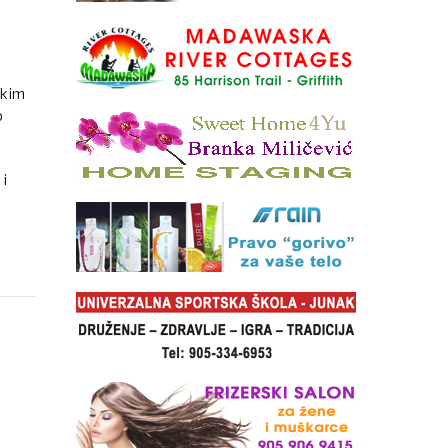
čkim
o
i