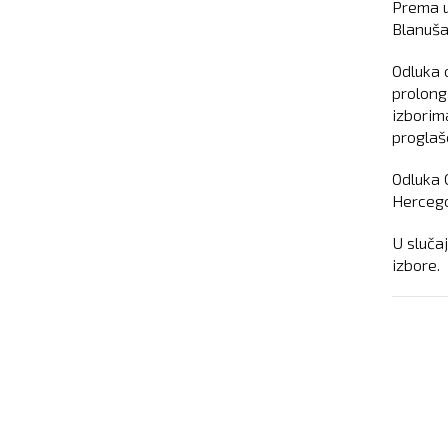
Prema u
Blanuša
Odluka 
prolong
izborim
proglaš
Odluka 
Hercego
U sluča
izbore.