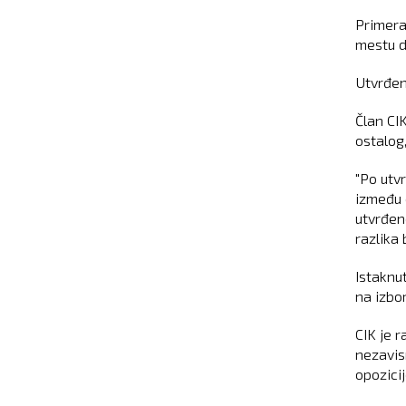
Primera
mestu d
Utvrđen
Član CI
ostalog,
"Po utv
između 
utvrđen
razlika 
Istaknut
na izbor
CIK je 
nezavis
opozici