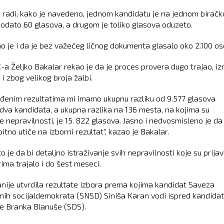
 radi, kako je navedeno, jednom kandidatu je na jednom birač
odato 60 glasova, a drugom je toliko glasova oduzeto.
o je i da je bez važećeg ličnog dokumenta glasalo oko 2.100 os
K-a Željko Bakalar rekao je da je proces provera dugo trajao, i
 i zbog velikog broja žalbi.
rđenim rezultatima mi imamo ukupnu razliku od 9.577 glasova
dva kandidata, a ukupna razlika na 136 mesta, na kojima su
e nepravilnosti, je 15. 822 glasova. Jasno i nedvosmisleno je da
bitno utiče na izborni rezultat", kazao je Bakalar.
o je da bi detaljno istraživanje svih nepravilnosti koje su prijav
ima trajalo i do šest meseci.
ranije utvrdila rezultate izbora prema kojima kandidat Saveza
nih socijaldemokrata (SNSD) Siniša Karan vodi ispred kandida
je Branka Blanuše (SDS).