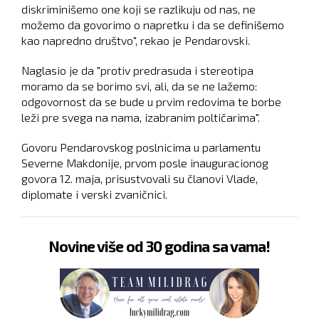
diskriminišemo one koji se razlikuju od nas, ne
možemo da govorimo o napretku i da se definišemo
kao napredno društvo", rekao je Pendarovski.
Naglasio je da "protiv predrasuda i stereotipa
moramo da se borimo svi, ali, da se ne lažemo:
odgovornost da se bude u prvim redovima te borbe
leži pre svega na nama, izabranim poltičarima".
Govoru Pendarovskog poslnicima u parlamentu
Severne Makdonije, prvom posle inauguracionog
govora 12. maja, prisustvovali su članovi Vlade,
diplomate i verski zvaničnici.
Novine više od 30 godina sa vama!