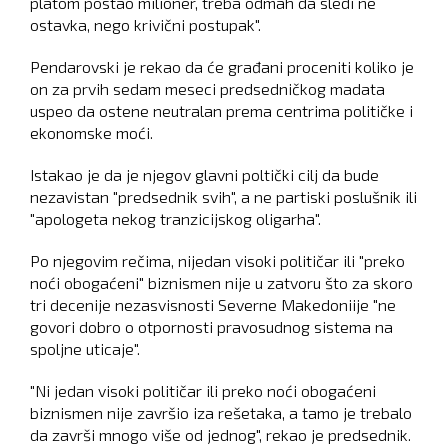
platom postao milioner, treba odmah da sledi ne
ostavka, nego krivični postupak".
Pendarovski je rekao da će građani proceniti koliko je
on za prvih sedam meseci predsedničkog madata
uspeo da ostene neutralan prema centrima političke i
ekonomske moći.
Istakao je da je njegov glavni poltički cilj da bude
nezavistan "predsednik svih", a ne partiski poslušnik ili
"apologeta nekog tranzicijskog oligarha".
Po njegovim rečima, nijedan visoki političar ili "preko
noći obogaćeni" biznismen nije u zatvoru što za skoro
tri decenije nezasvisnosti Severne Makedoniije "ne
govori dobro o otpornosti pravosudnog sistema na
spoljne uticaje".
"Ni jedan visoki političar ili preko noći obogaćeni
biznismen nije završio iza rešetaka, a tamo je trebalo
da završi mnogo više od jednog", rekao je predsednik.