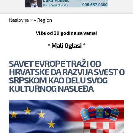
You are here
Naslovna
»
»
Region
Više od 30 godina sa vama!
* Mali Oglasi *
SAVET EVROPE TRAŽI OD
HRVATSKE DA RAZVIJA SVEST O
SRPSKOM KAO DELU SVOG
KULTURNOG NASLEĐA