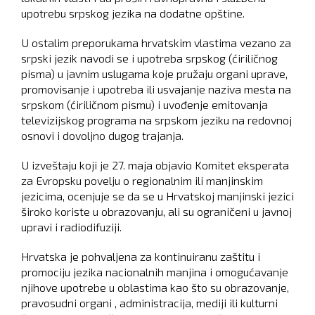
upotrebu srpskog jezika na dodatne opštine.
U ostalim preporukama hrvatskim vlastima vezano za
srpski jezik navodi se i upotreba srpskog (ćiriličnog
pisma) u javnim uslugama koje pružaju organi uprave,
promovisanje i upotreba ili usvajanje naziva mesta na
srpskom (ćiriličnom pismu) i uvođenje emitovanja
televizijskog programa na srpskom jeziku na redovnoj
osnovi i dovoljno dugog trajanja.
U izveštaju koji je 27. maja objavio Komitet eksperata
za Evropsku povelju o regionalnim ili manjinskim
jezicima, ocenjuje se da se u Hrvatskoj manjinski jezici
široko koriste u obrazovanju, ali su ograničeni u javnoj
upravi i radiodifuziji.
Hrvatska je pohvaljena za kontinuiranu zaštitu i
promociju jezika nacionalnih manjina i omogućavanje
njihove upotrebe u oblastima kao što su obrazovanje,
pravosudni organi , administracija, mediji ili kulturni