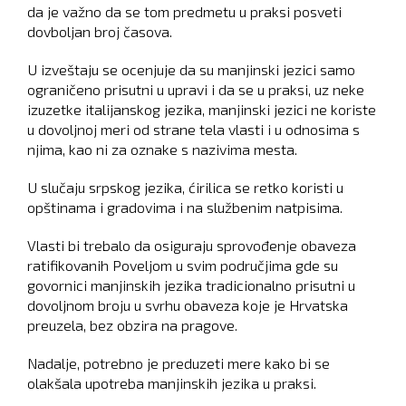
da je važno da se tom predmetu u praksi posveti
dovboljan broj časova.
U izveštaju se ocenjuje da su manjinski jezici samo
ograničeno prisutni u upravi i da se u praksi, uz neke
izuzetke italijanskog jezika, manjinski jezici ne koriste
u dovoljnoj meri od strane tela vlasti i u odnosima s
njima, kao ni za oznake s nazivima mesta.
U slučaju srpskog jezika, ćirilica se retko koristi u
opštinama i gradovima i na službenim natpisima.
Vlasti bi trebalo da osiguraju sprovođenje obaveza
ratifikovanih Poveljom u svim područjima gde su
govornici manjinskih jezika tradicionalno prisutni u
dovoljnom broju u svrhu obaveza koje je Hrvatska
preuzela, bez obzira na pragove.
Nadalje, potrebno je preduzeti mere kako bi se
olakšala upotreba manjinskih jezika u praksi.