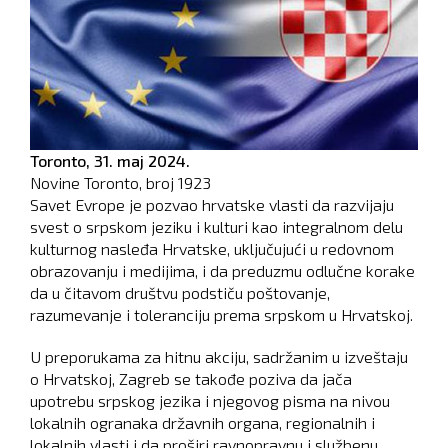
Toronto,
31. maj 2024.
Novine Toronto, broj
1923
Savet Evrope je pozvao hrvatske vlasti da razvijaju
svest o srpskom jeziku i kulturi kao integralnom delu
kulturnog nasleđa Hrvatske, uključujući u redovnom
obrazovanju i medijima, i da preduzmu odlučne korake
da u čitavom društvu podstiču poštovanje,
razumevanje i toleranciju prema srpskom u Hrvatskoj.
U preporukama za hitnu akciju, sadržanim u izveštaju
o Hrvatskoj, Zagreb se takođe poziva da jača
upotrebu srpskog jezika i njegovog pisma na nivou
lokalnih ogranaka državnih organa, regionalnih i
lokalnih vlasti i da proširi ravnopravnu i službenu