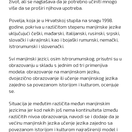
život, ali se naglašava da je potrebno učiniti mnogo
više da se proširi njihova upotreba.
Povelja, koja je u Hrvatskoj stupila na snagu 1998.
godine, pokriva u različitom stepenu manjinske jezike
uključujući češki, mađarski, italijanski, rusinski, srpski,
slovački i ukrajinski, kao i bojaški rumunski, nemački,
istrorumunski i slovenački.
Svi manjinski jezici, osim istrorumunskog, prisutni su u
obrazovanju u skladu s jednim od tri primenjiva
modela: obrazovanje na manjinskom jeziku,
dvojezično obrazovanje ili učenje manjinskog jezika
zajedno sa povezanom istorijom i kulturom, ocenjuje
se.
Situacija je međutim različita međun manjinskim
jezicima jer kod nekih još nema kontinuiteta između
različitih nivoa obrazovanja, navodi se i dodaje da je
većinu manjinskih jezika učenje jezika zajedno sa
povezanom istorijom i kulturom najrašireniji model i