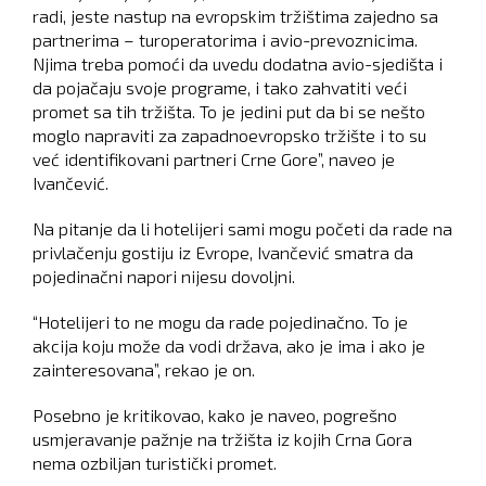
radi, jeste nastup na evropskim tržištima zajedno sa
partnerima – turoperatorima i avio-prevoznicima.
Njima treba pomoći da uvedu dodatna avio-sjedišta i
da pojačaju svoje programe, i tako zahvatiti veći
promet sa tih tržišta. To je jedini put da bi se nešto
moglo napraviti za zapadnoevropsko tržište i to su
već identifikovani partneri Crne Gore”, naveo je
Ivančević.
Na pitanje da li hotelijeri sami mogu početi da rade na
privlačenju gostiju iz Evrope, Ivančević smatra da
pojedinačni napori nijesu dovoljni.
“Hotelijeri to ne mogu da rade pojedinačno. To je
akcija koju može da vodi država, ako je ima i ako je
zainteresovana”, rekao je on.
Posebno je kritikovao, kako je naveo, pogrešno
usmjeravanje pažnje na tržišta iz kojih Crna Gora
nema ozbiljan turistički promet.