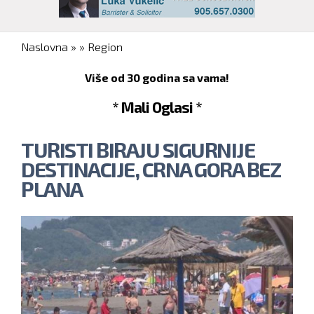
You are here
Naslovna
»
»
Region
Više od 30 godina sa vama!
* Mali Oglasi *
TURISTI BIRAJU SIGURNIJE
DESTINACIJE, CRNA GORA BEZ
PLANA