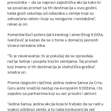
prevoznike – da se napravi zajednička akcija kako bi
se povećao promet sa tih destinacija u ovoj godini,
kada gosti odustaju od odlazaka u zemlje koje su
zahvaćene ratom i koje su nesigurne i nestabilne”,
rekao je on.
Komentarišući potencijal kineskog i američkog tržišta,
Ivančević je kazao da se o tome u domaćoj javnosti
stvara nerealna slika.
“To je zavaravanje, to je pokušaj da se opravdaju
nečije šetnje i posjete trećim zemljama. Taj promet
koji imamo iz tih destinacija je statistička greška”,
smatra on.
Prema njegovim riječima, jedina realna šansa za Crnu
Goru jeste snažniji nastup na evropskim tržištima, i to
zajedno sa partnerima koji su već prisutni i aktivni.
“Jedina šansa, jedina akcija koja bi trebalo da se radi u
svakoj ozbiljnoj zemlji, a to naša konkurencija već