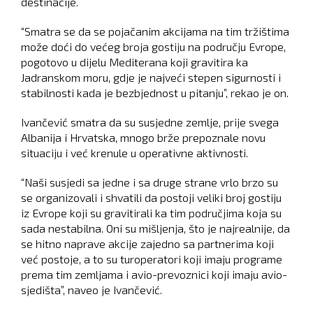
destinacije.
“Smatra se da se pojačanim akcijama na tim tržištima
može doći do većeg broja gostiju na području Evrope,
pogotovo u dijelu Mediterana koji gravitira ka
Jadranskom moru, gdje je najveći stepen sigurnosti i
stabilnosti kada je bezbjednost u pitanju”, rekao je on.
Ivančević smatra da su susjedne zemlje, prije svega
Albanija i Hrvatska, mnogo brže prepoznale novu
situaciju i već krenule u operativne aktivnosti.
“Naši susjedi sa jedne i sa druge strane vrlo brzo su
se organizovali i shvatili da postoji veliki broj gostiju
iz Evrope koji su gravitirali ka tim područjima koja su
sada nestabilna. Oni su mišljenja, što je najrealnije, da
se hitno naprave akcije zajedno sa partnerima koji
već postoje, a to su turoperatori koji imaju programe
prema tim zemljama i avio-prevoznici koji imaju avio-
sjedišta”, naveo je Ivančević.