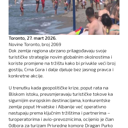
Toronto,
27. mart 2026.
Novine Toronto, broj
2069
Dok zemlje regiona ubrzano prilagođavaju svoje
turističke strategije novim globalnim okolnostima i
koriste promjene na tržištu kako bi privukle veći broj
gostiju, Crna Gora i dalje djeluje bez jasnog pravca i
konkretne akcije.
U trenutku kada geopolitičke krize, poput rata na
Bliskom istoku, preusmjeravaju turističke tokove ka
sigurnijim evropskim destinacijama, konkurentske
zemlje poput Hrvatske i Albanije već operativno
nastupaju prema ključnim tržištima i partnerima –
turoperatorima i avio-prevoznicima, ocijenio je član
Odbora za turizam Privredne komore Dragan Purko