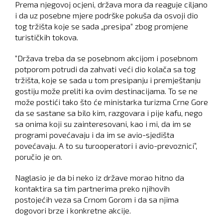
Prema njegovoj ocjeni, država mora da reaguje ciljano
i da uz posebne mjere podrške pokuša da osvoji dio
tog tržišta koje se sada „presipa“ zbog promjene
turističkih tokova.
“Država treba da se posebnom akcijom i posebnom
potporom potrudi da zahvati veći dio kolača sa tog
tržišta, koje se sada u tom presipanju i premještanju
gostiju može preliti ka ovim destinacijama. To se ne
može postići tako što će ministarka turizma Crne Gore
da se sastane sa bilo kim, razgovara i pije kafu, nego
sa onima koji su zainteresovani, kao i mi, da im se
programi povećavaju i da im se avio-sjedišta
povećavaju. A to su turooperatori i avio-prevoznici”,
poručio je on.
Naglasio je da bi neko iz države morao hitno da
kontaktira sa tim partnerima preko njihovih
postojećih veza sa Crnom Gorom i da sa njima
dogovori brze i konkretne akcije.