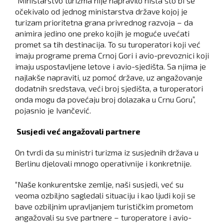
“Ministarstvo turizma nije napravilo ništa što bi se
očekivalo od jednog ministarstva države kojoj je
turizam prioritetna grana privrednog razvoja – da
animira jedino one preko kojih je moguće uvećati
promet sa tih destinacija. To su turoperatori koji već
imaju programe prema Crnoj Gori i avio-prevoznici koji
imaju uspostavljene letove i avio-sjedišta. Sa njima je
najlakše napraviti, uz pomoć države, uz angažovanje
dodatnih sredstava, veći broj sjedišta, a turoperatori
onda mogu da povećaju broj dolazaka u Crnu Goru”,
pojasnio je Ivančević.
Susjedi već angažovali partnere
On tvrdi da su ministri turizma iz susjednih država u
Berlinu djelovali mnogo operativnije i konkretnije.
“Naše konkurentske zemlje, naši susjedi, već su
veoma ozbiljno sagledali situaciju i kao ljudi koji se
bave ozbiljnim upravljanjem turističkim prometom
angažovali su sve partnere – turoperatore i avio-