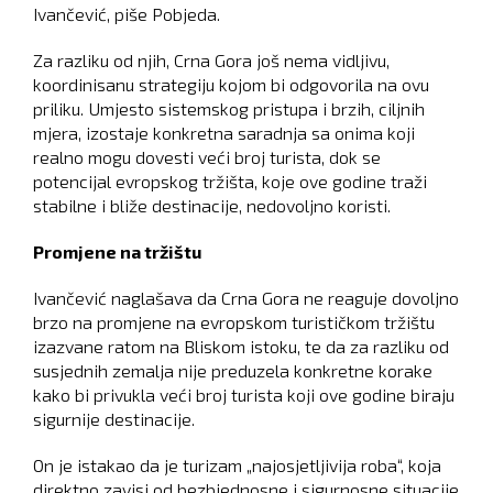
Ivančević, piše Pobjeda.
Za razliku od njih, Crna Gora još nema vidljivu,
koordinisanu strategiju kojom bi odgovorila na ovu
priliku. Umjesto sistemskog pristupa i brzih, ciljnih
mjera, izostaje konkretna saradnja sa onima koji
realno mogu dovesti veći broj turista, dok se
potencijal evropskog tržišta, koje ove godine traži
stabilne i bliže destinacije, nedovoljno koristi.
Promjene na tržištu
Ivančević naglašava da Crna Gora ne reaguje dovoljno
brzo na promjene na evropskom turističkom tržištu
izazvane ratom na Bliskom istoku, te da za razliku od
susjednih zemalja nije preduzela konkretne korake
kako bi privukla veći broj turista koji ove godine biraju
sigurnije destinacije.
On je istakao da je turizam „najosjetljivija roba“, koja
direktno zavisi od bezbjednosne i sigurnosne situacije