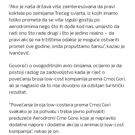
“Ako je naša država više zainteresovana da pravi
koktele po zemljama Trećeg svijeta, iz kojih imamo
toliko prometa da se više izgubi gostiju po
aerodromima nego što ih dođe kod nas, umjesto da
radi ono što rade drugi i što je jedino realno – da
pravi akcije na tržištima odakle je moguće ostvariti
promet ove godine, onda propuštamo šansu”, kazao je
Ivančević.
Govoreći o ovogodišnjim avio-linijama, ocijenio je da
postoji razlog za zadovoljstvo kada je riječ o
povećanju broja low-cost kompanija prema Crnoj Gori,
ali je naglasio da to nije dovoljno za ozbiljan turistički
rezultat.
“Povećanje broja low-costera prema Crnoj Gori
svakako je za pohvalu i treba javno pohvaliti
preduzeće Aerodromi Crne Gore, koje je napravilo
dodatne napore i dodatne akcije u animaciji low-cost
kompanija”, rekao je on.