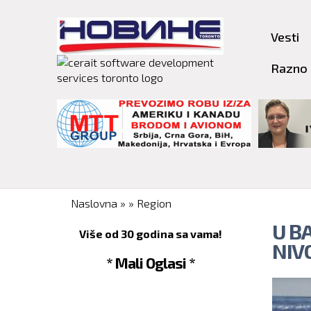
Vesti
Razno
You are here
Naslovna
»
»
Region
U B
Više od 30 godina sa vama!
NIV
* Mali Oglasi *