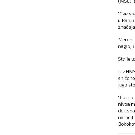
(MSL), 
"Ove vr
u Baru i
značajan
Merenja
nagloj 
Šta je 
Iz ZHMS
sniženo
jugoist
"Poznat
nivoa m
dok sna
naročit
Bokokoto