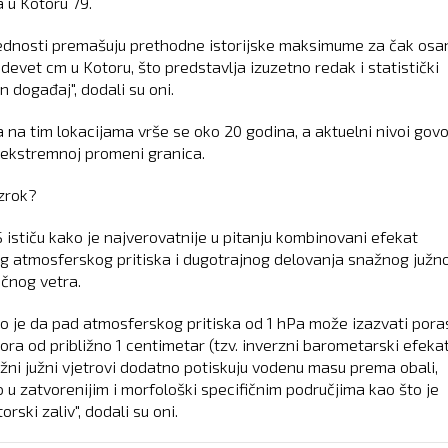
a u Kotoru 79.
ednosti premašuju prethodne istorijske maksimume za čak os
 devet cm u Kotoru, što predstavlja izuzetno redak i statistički
 događaj", dodali su oni.
 na tim lokacijama vrše se oko 20 godina, a aktuelni nivoi gov
i ekstremnoj promeni granica.
uzrok?
 ističu kako je najverovatnije u pitanju kombinovani efekat
g atmosferskog pritiska i dugotrajnog delovanja snažnog južno
očnog vetra.
o je da pad atmosferskog pritiska od 1 hPa može izazvati pora
ora od približno 1 centimetar (tzv. inverzni barometarski efekat
žni južni vjetrovi dodatno potiskuju vodenu masu prema obali,
o u zatvorenijim i morfološki specifičnim područjima kao što je
rski zaliv", dodali su oni.