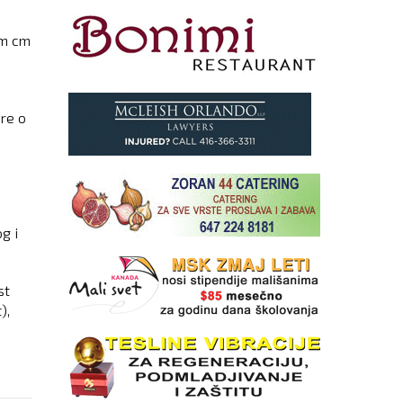
am cm
ore o
g i
st
),