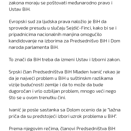
zakona moraju se poštovati međunarodno pravo i
Ustav BiH.
Evropski sud za ljudska prava naložio je BiH da
sprovede presudu u slučaju Sejdić-Finci, kako bi se i
pripadnicima nacionalnih manjina omogućilo
kandidovanje na izborima za Predsednišvo BiH i Dom
naroda parlamenta BiH.
To znači da BiH treba da izmeni Ustav i Izborni zakon.
Srpski član Predsedništva BiH Mladen Ivanić rekao je
da je najveći problem u BiH u suštinskm razlikama
vizije budućnosti zemlje i da to može da bude
dugoročan i vrlo ozbiljan problem, mnogo veći nego
što se u ovom trenutku čini.
Ivanić je posle sastanka sa Dolom ocenio da je "lažna
priča da su predstojeći izbori uzrok problema u BiH".
Prema njegovim rečima, članovi Predsedništva BiH