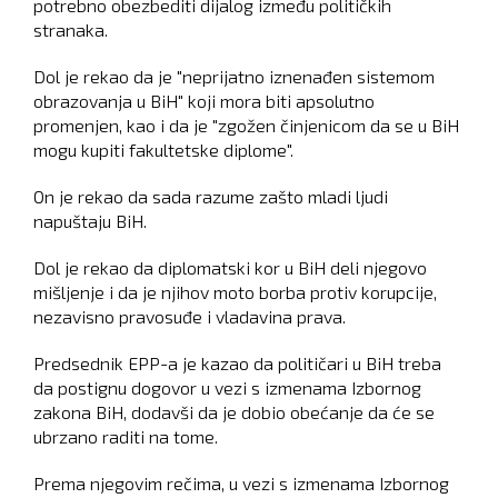
potrebno obezbediti dijalog između političkih
stranaka.
Dol je rekao da je "neprijatno iznenađen sistemom
obrazovanja u BiH" koji mora biti apsolutno
promenjen, kao i da je "zgožen činjenicom da se u BiH
mogu kupiti fakultetske diplome".
On je rekao da sada razume zašto mladi ljudi
napuštaju BiH.
Dol je rekao da diplomatski kor u BiH deli njegovo
mišljenje i da je njihov moto borba protiv korupcije,
nezavisno pravosuđe i vladavina prava.
Predsednik EPP-a je kazao da političari u BiH treba
da postignu dogovor u vezi s izmenama Izbornog
zakona BiH, dodavši da je dobio obećanje da će se
ubrzano raditi na tome.
Prema njegovim rečima, u vezi s izmenama Izbornog