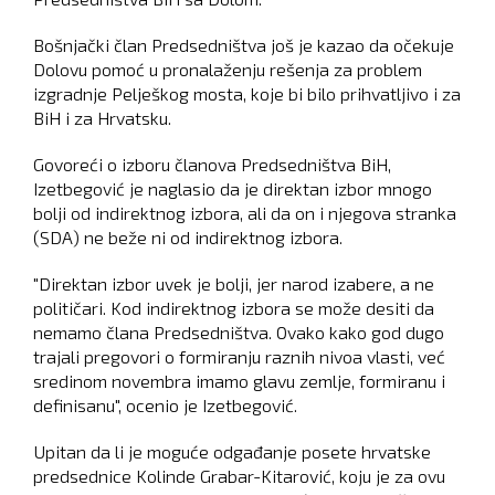
Bošnjački član Predsedništva još je kazao da očekuje
Dolovu pomoć u pronalaženju rešenja za problem
izgradnje Pelješkog mosta, koje bi bilo prihvatljivo i za
BiH i za Hrvatsku.
Govoreći o izboru članova Predsedništva BiH,
Izetbegović je naglasio da je direktan izbor mnogo
bolji od indirektnog izbora, ali da on i njegova stranka
(SDA) ne beže ni od indirektnog izbora.
"Direktan izbor uvek je bolji, jer narod izabere, a ne
političari. Kod indirektnog izbora se može desiti da
nemamo člana Predsedništva. Ovako kako god dugo
trajali pregovori o formiranju raznih nivoa vlasti, već
sredinom novembra imamo glavu zemlje, formiranu i
definisanu", ocenio je Izetbegović.
Upitan da li je moguće odgađanje posete hrvatske
predsednice Kolinde Grabar-Kitarović, koju je za ovu