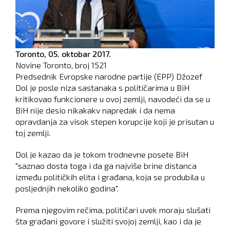
Toronto,
05. oktobar 2017.
Novine Toronto, broj
1521
Predsednik Evropske narodne partije (EPP) Džozef
Dol je posle niza sastanaka s političarima u BiH
kritikovao funkcionere u ovoj zemlji, navodeći da se u
BiH nije desio nikakakv napredak i da nema
opravdanja za visok stepen korupcije koji je prisutan u
toj zemlji.
Dol je kazao da je tokom trodnevne posete BiH
"saznao dosta toga i da ga najviše brine distanca
između političkih elita i građana, koja se produbila u
posljednjih nekoliko godina".
Prema njegovim rečima, političari uvek moraju slušati
šta građani govore i služiti svojoj zemlji, kao i da je