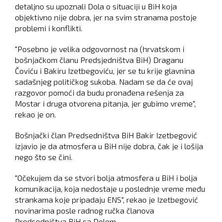
detaljno su upoznali Dola o situaciji u BiH koja
objektivno nije dobra, jer na svim stranama postoje
problemi i konflikti.
"Posebno je velika odgovornost na (hrvatskom i
bošnjačkom članu Predsjedništva BiH) Draganu
Čoviću i Bakiru Izetbegoviću, jer se tu krije glavnina
sadašnjeg političkog sukoba. Nadam se da će ovaj
razgovor pomoći da budu pronađena rešenja za
Mostar i druga otvorena pitanja, jer gubimo vreme",
rekao je on.
Bošnjački član Predsedništva BiH Bakir Izetbegović
izjavio je da atmosfera u BiH nije dobra, čak je i lošija
nego što se čini.
"Očekujem da se stvori bolja atmosfera u BiH i bolja
komunikacija, koja nedostaje u poslednje vreme među
strankama koje pripadaju ENS", rekao je Izetbegović
novinarima posle radnog ručka članova
Predsedništva BiH sa Dolom.