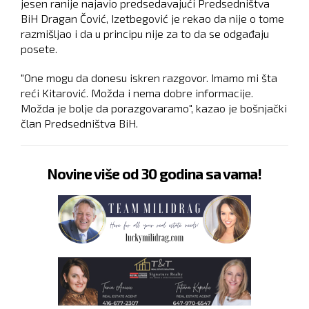
jesen ranije najavio predsedavajući Predsedništva
BiH Dragan Čović, Izetbegović je rekao da nije o tome
razmišljao i da u principu nije za to da se odgađaju
posete.
"One mogu da donesu iskren razgovor. Imamo mi šta
reći Kitarović. Možda i nema dobre informacije.
Možda je bolje da porazgovaramo", kazao je bošnjački
član Predsedništva BiH.
Novine više od 30 godina sa vama!