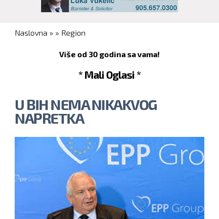
You are here
Naslovna
»
»
Region
Više od 30 godina sa vama!
* Mali Oglasi *
U BIH NEMA NIKAKVOG
NAPRETKA