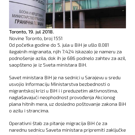
Toronto,
19. jul 2018.
Novine Toronto, broj
1551
Od početka godine do 5. jula u BiH je ušlo 8.081
ilegalnih migranata, njih 7.424 iskazalo je nameru za
podnošenje azila, dok ih je 686 podnelo zahtev za azil,
saopšteno je iz Sveta ministara BiH.
Savet ministara BiH je na sednici u Sarajevu u sredu
usvojio Informaciju Ministarstva bezbednosti o
migrantskoj krizi u BiH i i preduzetim aktivnostima,
naglašavajući neophodnost provođenja Akcionog
plana hitnih mera, uz dosledno poštovanje zakona BiH
o azilu i strancima.
Operativni štab za pitanje migracija BiH će za
narednu sednicu Saveta ministara pripremiti zaključke