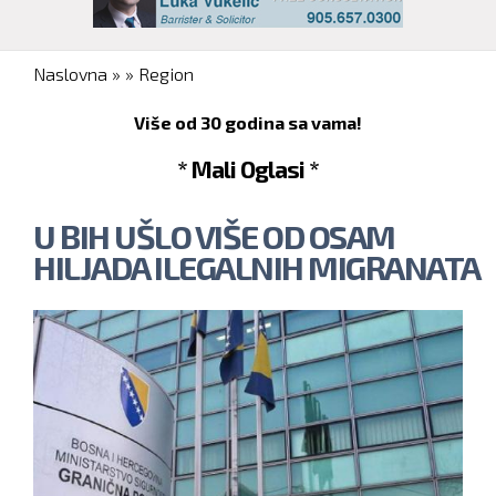
You are here
Naslovna
»
»
Region
Više od 30 godina sa vama!
* Mali Oglasi *
U BIH UŠLO VIŠE OD OSAM
HILJADA ILEGALNIH MIGRANATA