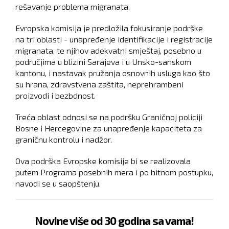
rešavanje problema migranata.
Evropska komisija je predložila fokusiranje podrške
na tri oblasti - unapređenje identifikacije i registracije
migranata, te njihov adekvatni smještaj, posebno u
područjima u blizini Sarajeva i u Unsko-sanskom
kantonu, i nastavak pružanja osnovnih usluga kao što
su hrana, zdravstvena zaštita, neprehrambeni
proizvodi i bezbdnost.
Treća oblast odnosi se na podršku Graničnoj policiji
Bosne i Hercegovine za unapređenje kapaciteta za
graničnu kontrolu i nadžor.
Ova podrška Evropske komisije bi se realizovala
putem Programa posebnih mera i po hitnom postupku,
navodi se u saopštenju.
Novine više od 30 godina sa vama!