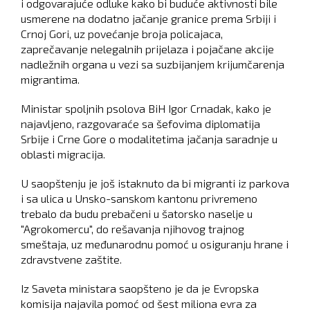
i odgovarajuće odluke kako bi buduće aktivnosti bile
usmerene na dodatno jačanje granice prema Srbiji i
Crnoj Gori, uz povećanje broja policajaca,
zaprečavanje nelegalnih prijelaza i pojačane akcije
nadležnih organa u vezi sa suzbijanjem krijumčarenja
migrantima.
Ministar spoljnih psolova BiH Igor Crnadak, kako je
najavljeno, razgovaraće sa šefovima diplomatija
Srbije i Crne Gore o modalitetima jačanja saradnje u
oblasti migracija.
U saopštenju je još istaknuto da bi migranti iz parkova
i sa ulica u Unsko-sanskom kantonu privremeno
trebalo da budu prebačeni u šatorsko naselje u
"Agrokomercu", do rešavanja njihovog trajnog
smeštaja, uz međunarodnu pomoć u osiguranju hrane i
zdravstvene zaštite.
Iz Saveta ministara saopšteno je da je Evropska
komisija najavila pomoć od šest miliona evra za