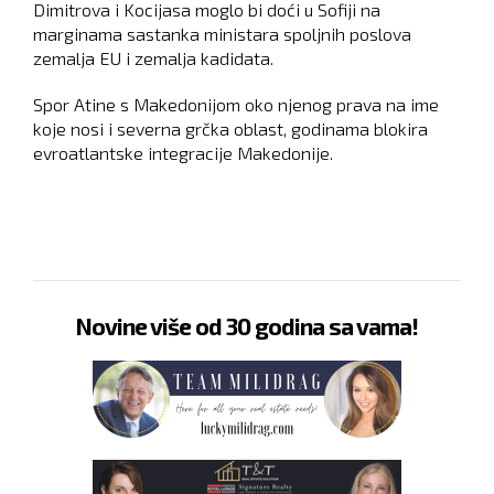
Dimitrova i Kocijasa moglo bi doći u Sofiji na
marginama sastanka ministara spoljnih poslova
zemalja EU i zemalja kadidata.
Spor Atine s Makedonijom oko njenog prava na ime
koje nosi i severna grčka oblast, godinama blokira
evroatlantske integracije Makedonije.
Novine više od 30 godina sa vama!