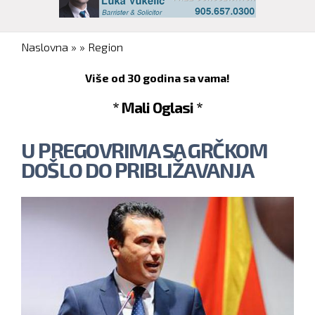
You are here
Naslovna
»
»
Region
Više od 30 godina sa vama!
* Mali Oglasi *
U PREGOVRIMA SA GRČKOM
DOŠLO DO PRIBLIŽAVANJA