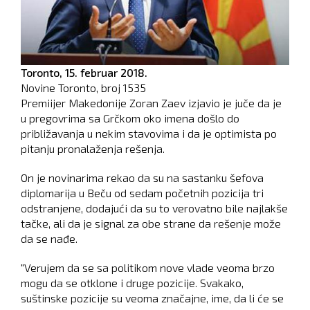
Toronto,
15. februar 2018.
Novine Toronto, broj
1535
Premiijer Makedonije Zoran Zaev izjavio je juče da je
u pregovrima sa Grčkom oko imena došlo do
približavanja u nekim stavovima i da je optimista po
pitanju pronalaženja rešenja.
On je novinarima rekao da su na sastanku šefova
diplomarija u Beču od sedam početnih pozicija tri
odstranjene, dodajući da su to verovatno bile najlakše
tačke, ali da je signal za obe strane da rešenje može
da se nađe.
"Verujem da se sa politikom nove vlade veoma brzo
mogu da se otklone i druge pozicije. Svakako,
suštinske pozicije su veoma značajne, ime, da li će se