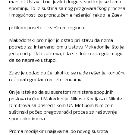
manjati Ustav ili ne, jezik i druge stvari koje se tamo
spominju. To je suština samog pregovaračkog procesa
i mogućnosti za pronalaženje rešenja", rekao je Zaev.
prilikom posete Tikveškom regionu.
Makedonski premijer je ostao pri stavu da nema
potreba za intervencijom u Ustavu Makedonije, što je
jedan od grčkih zahteva, i da se dobro zna gde mogu
da se naprave ustupci.
Zaev je dodao da će, ukoliko se nađe rešenje, konačnu
reč imati građani na referendumu.
On je istakao da su susretom ministara spopljnih
poslova Grčke i Makedonije, Nikosa Kocijasa i Nikole
Dimitrova sa posrednikom UN Metjuom Nimicem,
suštinski počeo pregovarački proces za rešavanje
spora oko imena.
Prema medijskim najavama, do novog susreta