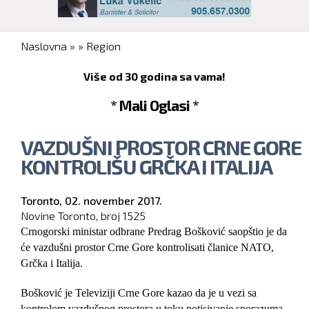
You are here
Naslovna
»
»
Region
Više od 30 godina sa vama!
* Mali Oglasi *
VAZDUŠNI PROSTOR CRNE GORE
KONTROLIŠU GRČKA I ITALIJA
Toronto,
02. november 2017.
Novine Toronto, broj
1525
Crnogorski ministar odbrane Predrag Bošković saopštio je da
će vazdušni prostor Crne Gore kontrolisati članice NATO,
Grčka i Italija.
Bošković je Televiziji Crne Gore kazao da je u vezi sa
kontrolom vazdušnog prostora u toku potisivanje sporazuma