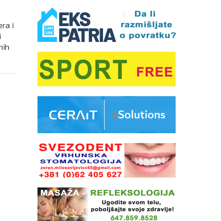
ra i
i
nih