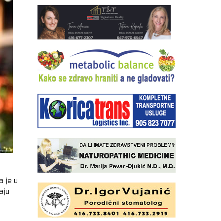
 je u
aju