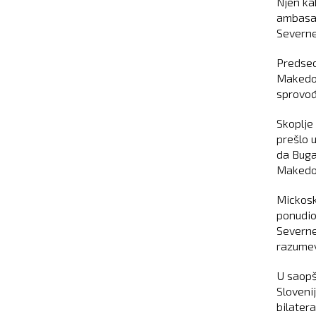
Njen ka
ambasad
Severne
Predsed
Makedon
sprovođ
Skoplje 
prešlo 
da Buga
Makedo
Mickoski
ponudio
Severne
razumev
U saopš
Slovenij
bilater