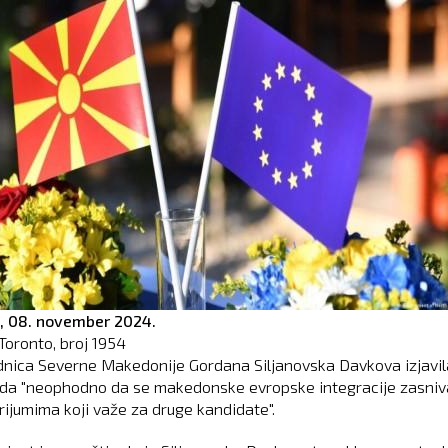
,
08. november 2024.
Toronto, broj
1954
nica Severne Makedonije Gordana Siljanovska Davkova izjavila
 da "neophodno da se makedonske evropske integracije zasniv
erijumima koji važe za druge kandidate".