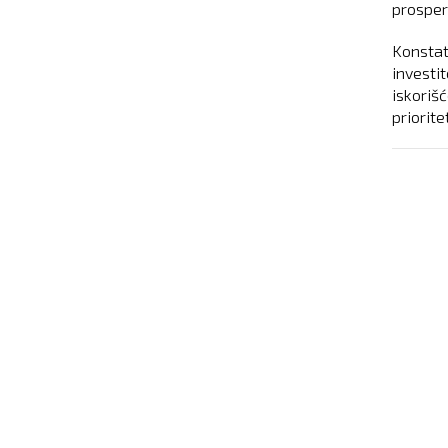
prosper
Konstat
investit
iskorišc
priorite