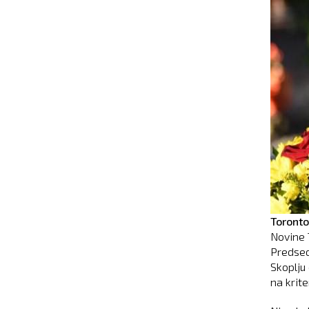
Toronto
Novine 
Predsed
Skoplju
na krit