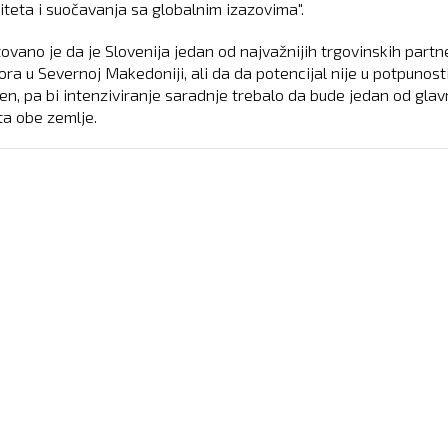
iteta i suočavanja sa globalnim izazovima".
ovano je da je Slovenija jedan od najvažnijih trgovinskih partne
ora u Severnoj Makedoniji, ali da da potencijal nije u potpunost
́en, pa bi intenziviranje saradnje trebalo da bude jedan od glav
ta obe zemlje.