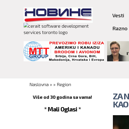
Vesti
Razno
You are here
Naslovna
»
»
Region
ZA N
Više od 30 godina sa vama!
KAO
* Mali Oglasi *