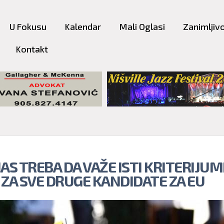
Skip to
main
U Fokusu
Kalendar
Mali Oglasi
Zanimljivo
content
Kontakt
AS TREBA DA VAŽE ISTI KRITERIJUM
 ZA SVE DRUGE KANDIDATE ZA EU