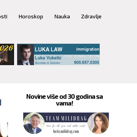
sti
Horoskop
Nauka
Zdravlje
Novine više od 30 godina sa
I
vama!