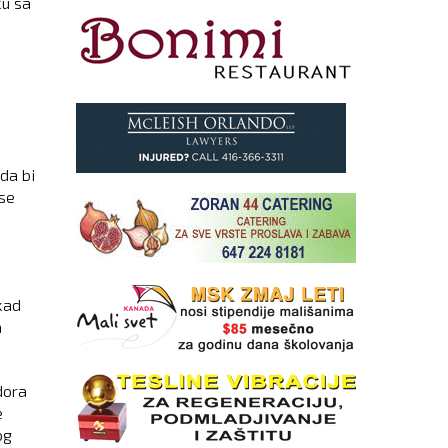
ku sa
 da bi
ese
kad
a
dora
e
og