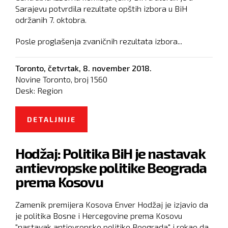
Sarajevu potvrdila rezultate opštih izbora u BiH
održanih 7. oktobra.
Posle proglašenja zvaničnih rezultata izbora...
Toronto,
četvrtak, 8. november 2018.
Novine Toronto, broj
1560
Desk:
Region
DETALJNIJE
O CIK POTVRDIO REZULTATE
OPŠTIH IZBORA U BIH
Hodžaj: Politika BiH je nastavak
antievropske politike Beograda
prema Kosovu
Zamenik premijera Kosova Enver Hodžaj je izjavio da
je politika Bosne i Hercegovine prema Kosovu
"nastavak antievropske politike Beograda" i rekao da