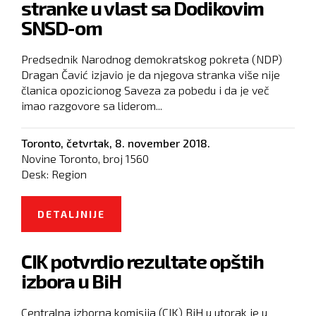
stranke u vlast sa Dodikovim
DRŽAVE
SNSD-om
Predsednik Narodnog demokratskog pokreta (NDP)
Dragan Čavić izjavio je da njegova stranka više nije
članica opozicionog Saveza za pobedu i da je več
imao razgovore sa liderom...
Toronto,
četvrtak, 8. november 2018.
Novine Toronto, broj
1560
Desk:
Region
DETALJNIJE
O ČAVIĆ NAJAVIO ULAZAK SVOJE
STRANKE U VLAST SA DODIKOVIM
CIK potvrdio rezultate opštih
SNSD-OM
izbora u BiH
Centralna izborna komisija (CIK) BiH u utorak je u