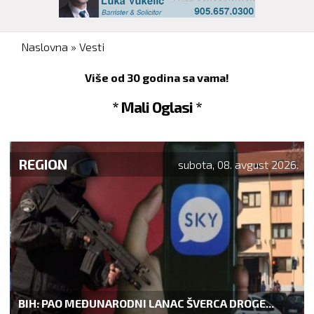
You are here
Naslovna
»
Vesti
Više od 30 godina sa vama!
* Mali Oglasi *
REGION
subota, 08. avgust 2026.
BIH: PAO MEĐUNARODNI LANAC ŠVERCA DROGE...