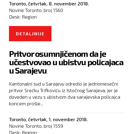
Toronto,
četvrtak, 8. november 2018.
Novine Toronto, broj
1560
Desk:
Region
DETALJNIJE
O ODLUKA VLADE KOSOVA O
POVEĆANJU TAKSE NE MOŽE SE
Pritvor osumnjičenom da je
TOLERISATI
učestvovao u ubistvu policajaca
u Sarajevu
Kantonalni sud u Sarajevu odredio je jednomesečni
pritvor Srećku Trifkoviću iz Istočnog Sarajeva, jer je
doveden u vezu s ubistvom dva sarajevska policajca
koncem prošle...
Toronto,
četvrtak, 1. november 2018.
Novine Toronto, broj
1559
Desk:
Region