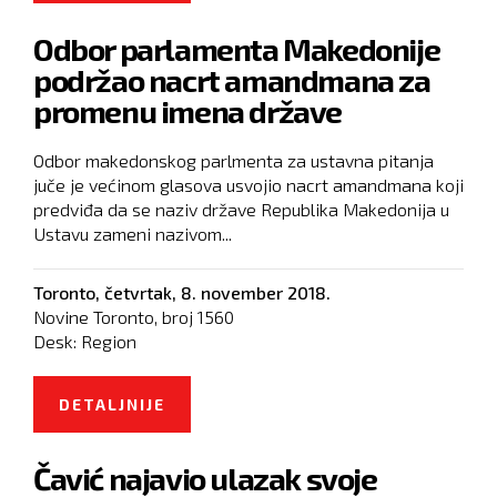
OSLOBODIĆEMO SRPSKO MORE
Odbor parlamenta Makedonije
podržao nacrt amandmana za
promenu imena države
Odbor makedonskog parlmenta za ustavna pitanja
juče je većinom glasova usvojio nacrt amandmana koji
predviđa da se naziv države Republika Makedonija u
Ustavu zameni nazivom...
Toronto,
četvrtak, 8. november 2018.
Novine Toronto, broj
1560
Desk:
Region
DETALJNIJE
O ODBOR PARLAMENTA
MAKEDONIJE PODRŽAO NACRT
Čavić najavio ulazak svoje
AMANDMANA ZA PROMENU IMENA