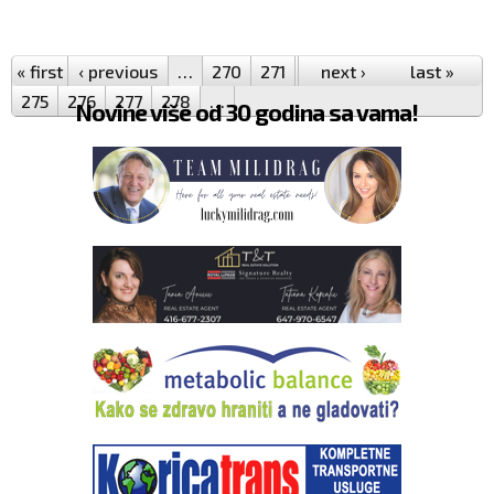
Pages
« first
‹ previous
…
270
271
272
next ›
273
274
last »
275
276
277
278
…
Novine više od 30 godina sa vama!