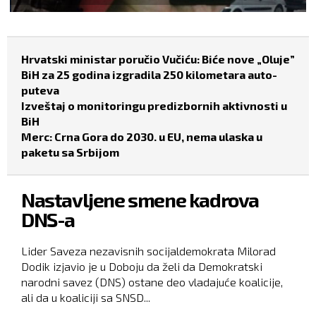
Hrvatski ministar poručio Vučiću: Biće nove „Oluje”
BiH za 25 godina izgradila 250 kilometara auto-
puteva
Izveštaj o monitoringu predizbornih aktivnosti u
BiH
Merc: Crna Gora do 2030. u EU, nema ulaska u
paketu sa Srbijom
Nastavljene smene kadrova
DNS-a
Lider Saveza nezavisnih socijaldemokrata Milorad
Dodik izjavio je u Doboju da želi da Demokratski
narodni savez (DNS) ostane deo vladajuće koalicije,
ali da u koaliciji sa SNSD...