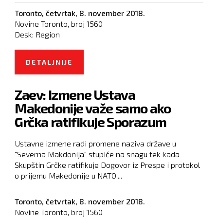
Toronto,
četvrtak, 8. november 2018.
Novine Toronto, broj
1560
Desk:
Region
DETALJNIJE
O NASTAVLJENE SMENE KADROVA
DNS-A
Zaev: Izmene Ustava
Makedonije važe samo ako
Grčka ratifikuje Sporazum
Ustavne izmene radi promene naziva države u
"Severna Makdonija" stupiće na snagu tek kada
Skupštin Grčke ratifikuje Dogovor iz Prespe i protokol
o prijemu Makedonije u NATO,...
Toronto,
četvrtak, 8. november 2018.
Novine Toronto, broj
1560