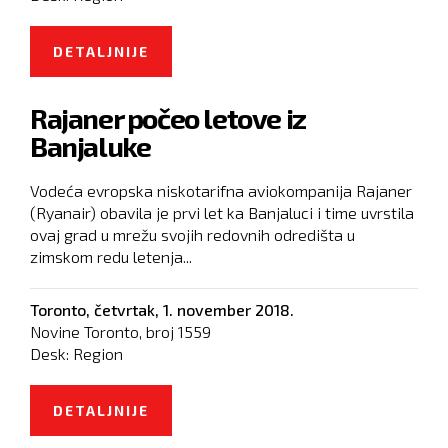
DETALJNIJE
O PRITVOR OSUMNJIČENOM DA JE
UČESTVOVAO U UBISTVU
Rajaner počeo letove iz
POLICAJACA U SARAJEVU
Banjaluke
Vodeća evropska niskotarifna aviokompanija Rajaner
(Ryanair) obavila je prvi let ka Banjaluci i time uvrstila
ovaj grad u mrežu svojih redovnih odredišta u
zimskom redu letenja...
Toronto,
četvrtak, 1. november 2018.
Novine Toronto, broj
1559
Desk:
Region
DETALJNIJE
O RAJANER POČEO LETOVE IZ
BANJALUKE