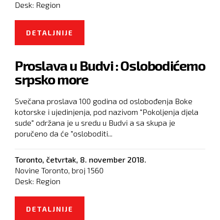
Desk:
Region
DETALJNIJE
O ZAEV: IZMENE USTAVA
MAKEDONIJE VAŽE SAMO AKO
Proslava u Budvi : Oslobodićemo
GRČKA RATIFIKUJE SPORAZUM
srpsko more
Svečana proslava 100 godina od oslobođenja Boke
kotorske i ujedinjenja, pod nazivom "Pokoljenja djela
sude" održana je u sredu u Budvi a sa skupa je
poručeno da će "osloboditi...
Toronto,
četvrtak, 8. november 2018.
Novine Toronto, broj
1560
Desk:
Region
DETALJNIJE
O PROSLAVA U BUDVI :