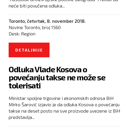
neće biti povučena odluka...
Toronto,
četvrtak, 8. november 2018.
Novine Toronto, broj
1560
Desk:
Region
DETALJNIJE
O HODŽAJ: POLITIKA BIH JE
NASTAVAK ANTIEVROPSKE
Odluka Vlade Kosova o
POLITIKE BEOGRADA PREMA
povećanju takse ne može se
KOSOVU
tolerisati
Ministar spoljne trgovine i ekonomskih odnosa BiH
Mirko Šarović izjavio je da odluka Kosova o povećanju
takse na deset posto na sve proizvode uvezene iz BiH
predstavlja...