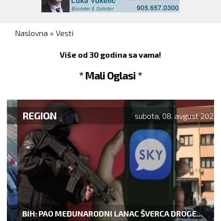
You are here
Naslovna
»
Vesti
Više od 30 godina sa vama!
* Mali Oglasi *
REGION
subota, 08. avgust 2026.
BIH: PAO MEĐUNARODNI LANAC ŠVERCA DROGE...