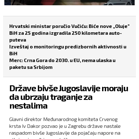
Hrvatski ministar poručio Vučiću: Biće nove „Oluje”
BiH za 25 godina izgradila 250 kilometara auto-
puteva
Izveštaj o monitoringu predizbornih aktivnosti u
BiH
Merc: Crna Gora do 2030. u EU, nema ulaska u
paketu sa Srbijom
Države bivše Jugoslavije moraju
da ubrzaju traganje za
nestalima
Glavni direktor Međunarodnog komiteta Crvenog
krsta Iv Dakor pozvao je u Zagrebu države nastale
raspadom bivše Jugoslavije da pojačaju napore na