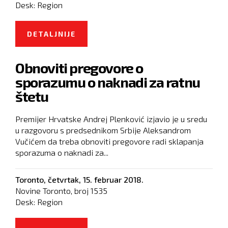
Desk:
Region
DETALJNIJE
O DODIK RAMIZU SALKIĆI
SMANJIO PLATU ZA 20 POSTO
Obnoviti pregovore o
ZBOG IZJAVA
sporazumu o naknadi za ratnu
štetu
Premijer Hrvatske Andrej Plenković izjavio je u sredu
u razgovoru s predsednikom Srbije Aleksandrom
Vučićem da treba obnoviti pregovore radi sklapanja
sporazuma o naknadi za...
Toronto,
četvrtak, 15. februar 2018.
Novine Toronto, broj
1535
Desk:
Region