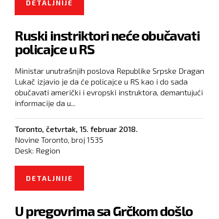
DETALJNIJE
O OBNOVITI PREGOVORE O
SPORAZUMU O NAKNADI ZA
Ruski instriktori neće obučavati
RATNU ŠTETU
policajce u RS
Ministar unutrašnjih poslova Republike Srpske Dragan
Lukač izjavio je da će policajce u RS kao i do sada
obučavati američki i evropski instruktora, demantujući
informacije da u...
Toronto,
četvrtak, 15. februar 2018.
Novine Toronto, broj
1535
Desk:
Region
DETALJNIJE
O RUSKI INSTRIKTORI NEĆE
OBUČAVATI POLICAJCE U RS
U pregovrima sa Grčkom došlo