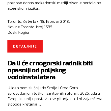
prenose danas makedonski mediji pisanje portala na
albanskom jeziku...
Toronto,
četvrtak, 15. februar 2018.
Novine Toronto, broj
1535
Desk:
Region
DETALJNIJE
O PRIPADNICA ISIS IZ KUMANOVA
UBIJENA U SIRIJI
Da li će crnogorski radnik biti
opasniji od poljskog
vodoinstalatera
U idealnom slučaju da Srbija i Crna Gora,
sprovođenjem teške i zahtevnih reformi, 2025. uđu u
Evropsku uniju, postavlja se pitanja da li bi zajamčena
sloboda kretanja i...