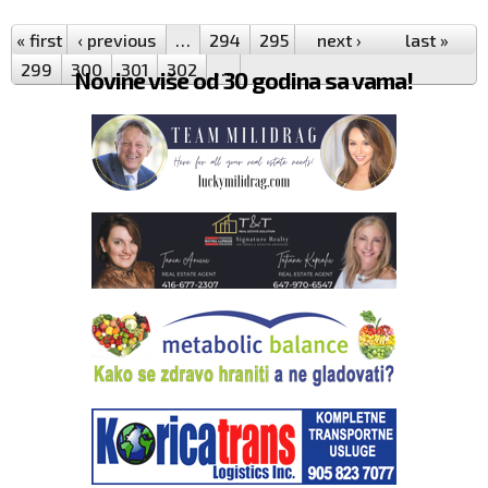
« first
‹ previous
…
294
295
296
next ›
297
298
last »
299
300
301
302
…
Novine više od 30 godina sa vama!