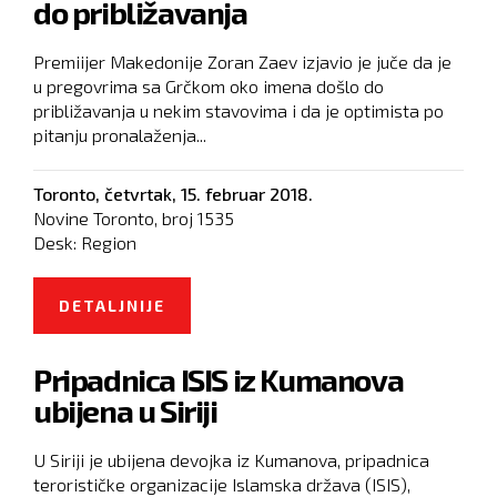
do približavanja
Premiijer Makedonije Zoran Zaev izjavio je juče da je
u pregovrima sa Grčkom oko imena došlo do
približavanja u nekim stavovima i da je optimista po
pitanju pronalaženja...
Toronto,
četvrtak, 15. februar 2018.
Novine Toronto, broj
1535
Desk:
Region
DETALJNIJE
O U PREGOVRIMA SA GRČKOM
DOŠLO DO PRIBLIŽAVANJA
Pripadnica ISIS iz Kumanova
ubijena u Siriji
U Siriji je ubijena devojka iz Kumanova, pripadnica
terorističke organizacije Islamska država (ISIS),