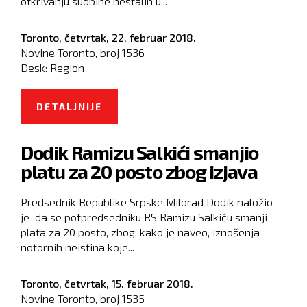
otkrivanju sudbine nestalih u...
Toronto,
četvrtak, 22. februar 2018.
Novine Toronto, broj
1536
Desk:
Region
DETALJNIJE
O DRŽAVE BIVŠE JUGOSLAVIJE
MORAJU DA UBRZAJU TRAGANJE
Dodik Ramizu Salkići smanjio
ZA NESTALIMA
platu za 20 posto zbog izjava
Predsednik Republike Srpske Milorad Dodik naložio
je da se potpredsedniku RS Ramizu Salkiću smanji
plata za 20 posto, zbog, kako je naveo, iznošenja
notornih neistina koje...
Toronto,
četvrtak, 15. februar 2018.
Novine Toronto, broj
1535