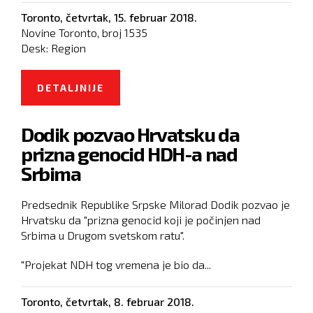
Toronto,
četvrtak, 15. februar 2018.
Novine Toronto, broj
1535
Desk:
Region
DETALJNIJE
O DA LI ĆE CRNOGORSKI RADNIK
BITI OPASNIJI OD POLJSKOG
Dodik pozvao Hrvatsku da
VODOINSTALATERA
prizna genocid HDH-a nad
Srbima
Predsednik Republike Srpske Milorad Dodik pozvao je
Hrvatsku da "prizna genocid koji je počinjen nad
Srbima u Drugom svetskom ratu".
"Projekat NDH tog vremena je bio da...
Toronto,
četvrtak, 8. februar 2018.