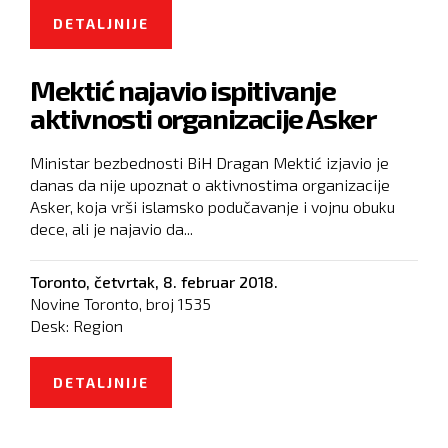
DETALJNIJE
O INTENZIVIRANJE PREGOVORA
SKOPLJA I ATINE O IMENU
Mektić najavio ispitivanje
MAKEDONIJE
aktivnosti organizacije Asker
Ministar bezbednosti BiH Dragan Mektić izjavio je
danas da nije upoznat o aktivnostima organizacije
Asker, koja vrši islamsko podučavanje i vojnu obuku
dece, ali je najavio da...
Toronto,
četvrtak, 8. februar 2018.
Novine Toronto, broj
1535
Desk:
Region
DETALJNIJE
O MEKTIĆ NAJAVIO ISPITIVANJE
AKTIVNOSTI ORGANIZACIJE ASKER
Pages