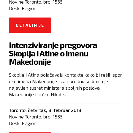
Novine Toronto, broj
1535
Desk:
Region
DETALJNIJE
O DODIK POZVAO HRVATSKU DA
PRIZNA GENOCID HDH-A NAD
Intenziviranje pregovora
SRBIMA
Skoplja i Atine o imenu
Makedonije
Skoplje i Atina pojačavaju kontakte kako bi rešili spor
oko imena Makedonije i za narednu sedmicu je
najavljen susret ministara spoljnih poslova
Makedonije i Grčke Nikole...
Toronto,
četvrtak, 8. februar 2018.
Novine Toronto, broj
1535
Desk:
Region