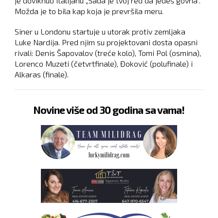
je doviknuo Italijanu „Sada je tvoj red da jedeš govna“.
Možda je to bila kap koja je prevršila meru.
Siner u Londonu startuje u utorak protiv zemljaka
Luke Nardija. Pred njim su projektovani dosta opasni
rivali: Denis Šapovalov (treće kolo), Tomi Pol (osmina),
Lorenco Muzeti (četvrtfinale), Đoković (polufinale) i
Alkaras (finale).
Novine više od 30 godina sa vama!