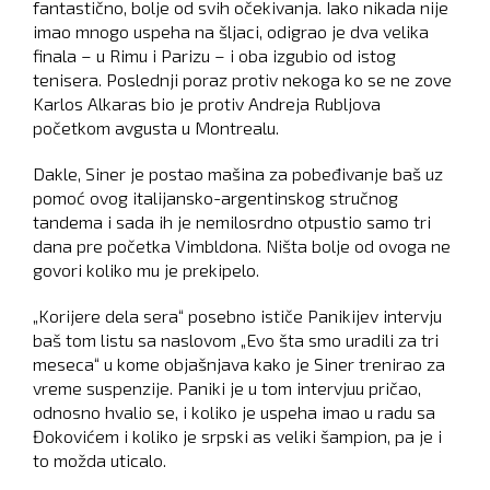
fantastično, bolje od svih očekivanja. Iako nikada nije
imao mnogo uspeha na šljaci, odigrao je dva velika
finala – u Rimu i Parizu – i oba izgubio od istog
tenisera. Poslednji poraz protiv nekoga ko se ne zove
Karlos Alkaras bio je protiv Andreja Rubljova
početkom avgusta u Montrealu.
Dakle, Siner je postao mašina za pobeđivanje baš uz
pomoć ovog italijansko-argentinskog stručnog
tandema i sada ih je nemilosrdno otpustio samo tri
dana pre početka Vimbldona. Ništa bolje od ovoga ne
govori koliko mu je prekipelo.
„Korijere dela sera“ posebno ističe Panikijev intervju
baš tom listu sa naslovom „Evo šta smo uradili za tri
meseca“ u kome objašnjava kako je Siner trenirao za
vreme suspenzije. Paniki je u tom intervjuu pričao,
odnosno hvalio se, i koliko je uspeha imao u radu sa
Đokovićem i koliko je srpski as veliki šampion, pa je i
to možda uticalo.