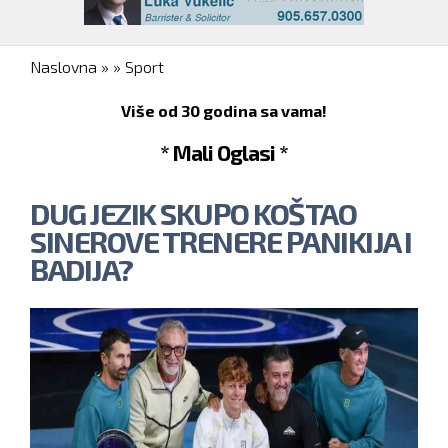
You are here
Naslovna
»
»
Sport
Više od 30 godina sa vama!
* Mali Oglasi *
DUG JEZIK SKUPO KOŠTAO
SINEROVE TRENERE PANIKIJA I
BADIJA?