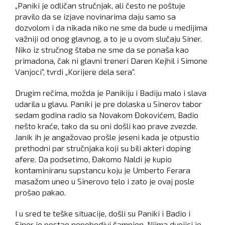
„Paniki je odličan stručnjak, ali često ne poštuje
pravilo da se izjave novinarima daju samo sa
dozvolom i da nikada niko ne sme da bude u medijima
važniji od onog glavnog, a to je u ovom slučaju Siner.
Niko iz stručnog štaba ne sme da se ponaša kao
primadona, čak ni glavni treneri Daren Kejhil i Simone
Vanjoci“, tvrdi „Korijere dela sera“.
Drugim rečima, možda je Panikiju i Badiju malo i slava
udarila u glavu. Paniki je pre dolaska u Sinerov tabor
sedam godina radio sa Novakom Đokovićem, Badio
nešto kraće, tako da su oni došli kao prave zvezde.
Janik ih je angažovao prošle jeseni kada je otpustio
prethodni par stručnjaka koji su bili akteri doping
afere. Da podsetimo, Đakomo Naldi je kupio
kontaminiranu supstancu koju je Umberto Ferara
masažom uneo u Sinerovo telo i zato je ovaj posle
prošao pakao.
I u sred te teške situacije, došli su Paniki i Badio i
Siner je postao nepobedivi šampion. Njima dvojici je