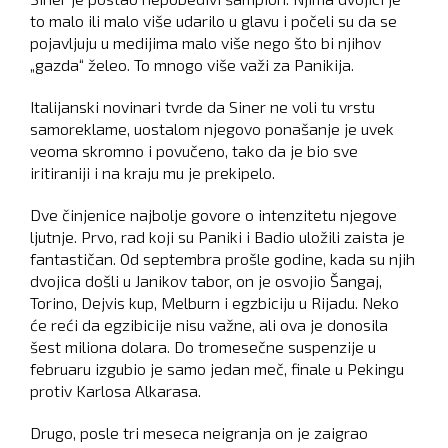
to malo ili malo više udarilo u glavu i počeli su da se
pojavljuju u medijima malo više nego što bi njihov
„gazda“ želeo. To mnogo više važi za Panikija.
Italijanski novinari tvrde da Siner ne voli tu vrstu
samoreklame, uostalom njegovo ponašanje je uvek
veoma skromno i povučeno, tako da je bio sve
iritiraniji i na kraju mu je prekipelo.
Dve činjenice najbolje govore o intenzitetu njegove
ljutnje. Prvo, rad koji su Paniki i Badio uložili zaista je
fantastičan. Od septembra prošle godine, kada su njih
dvojica došli u Janikov tabor, on je osvojio Šangaj,
Torino, Dejvis kup, Melburn i egzbiciju u Rijadu. Neko
će reći da egzibicije nisu važne, ali ova je donosila
šest miliona dolara. Do tromesečne suspenzije u
februaru izgubio je samo jedan meč, finale u Pekingu
protiv Karlosa Alkarasa.
Drugo, posle tri meseca neigranja on je zaigrao