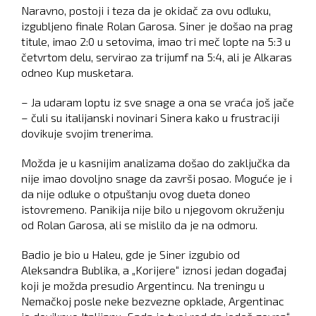
Naravno, postoji i teza da je okidač za ovu odluku,
izgubljeno finale Rolan Garosa. Siner je došao na prag
titule, imao 2:0 u setovima, imao tri meč lopte na 5:3 u
četvrtom delu, servirao za trijumf na 5:4, ali je Alkaras
odneo Kup musketara.
– Ja udaram loptu iz sve snage a ona se vraća još jače
– čuli su italijanski novinari Sinera kako u frustraciji
dovikuje svojim trenerima.
Možda je u kasnijim analizama došao do zaključka da
nije imao dovoljno snage da završi posao. Moguće je i
da nije odluke o otpuštanju ovog dueta doneo
istovremeno. Panikija nije bilo u njegovom okruženju
od Rolan Garosa, ali se mislilo da je na odmoru.
Badio je bio u Haleu, gde je Siner izgubio od
Aleksandra Bublika, a „Korijere“ iznosi jedan događaj
koji je možda presudio Argentincu. Na treningu u
Nemačkoj posle neke bezvezne opklade, Argentinac