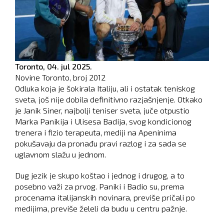
Toronto,
04. jul 2025.
Novine Toronto, broj
2012
Odluka koja je šokirala Italiju, ali i ostatak teniskog
sveta, još nije dobila definitivno razjašnjenje. Otkako
je Janik Siner, najbolji teniser sveta, juče otpustio
Marka Panikija i Ulisesa Badija, svog kondicionog
trenera i fizio terapeuta, mediji na Apeninima
pokušavaju da pronađu pravi razlog i za sada se
uglavnom slažu u jednom.
Dug jezik je skupo koštao i jednog i drugog, a to
posebno važi za prvog. Paniki i Badio su, prema
procenama italijanskih novinara, previše pričali po
medijima, previše želeli da budu u centru pažnje.