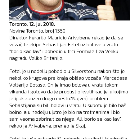
Toronto,
12. jul 2018.
Novine Toronto, broj
1550
Direktor Ferarija Mauricio Arivabene rekao je da se
vozač te ekipe Sebastijan Fetel uz bolove u vratu
"borio kao lav" i pobedio u trci Formule 1 za Veliku
nagradu Velike Britanije.
Fetel je u nedelju pobedio u Silverstonu nakon što je
nekoliko krugova pre kraja obišao vozača Mercedesa
Valterija Botasa. On je imao bolove u vratu tokom
vikenda i gotovo da je propustio kvalifikacije, u kojima
je ipak zauzeo drugo mesto."Najveći problem
Sebastijana su bili bolovi u vratu. U subotu je bilo baš
bolno, a u nedelju ujutro je bio na tretmanima i bio
sam veoma zabrinut za njega. Ali, borio se kao lav",
rekao je Arivabene, preneo je Skaj.
Fetel je juče ostvario 51. pobedu u karijeri i izjednačio