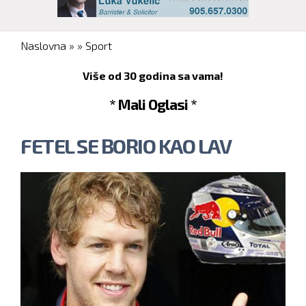
You are here
Naslovna
»
»
Sport
Više od 30 godina sa vama!
* Mali Oglasi *
FETEL SE BORIO KAO LAV