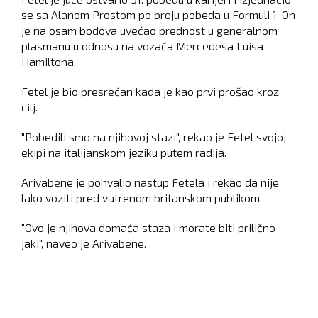
se sa Alanom Prostom po broju pobeda u Formuli 1. On
je na osam bodova uvećao prednost u generalnom
plasmanu u odnosu na vozača Mercedesa Luisa
Hamiltona.
Fetel je bio presrećan kada je kao prvi prošao kroz
cilj.
"Pobedili smo na njihovoj stazi", rekao je Fetel svojoj
ekipi na italijanskom jeziku putem radija.
Arivabene je pohvalio nastup Fetela i rekao da nije
lako voziti pred vatrenom britanskom publikom.
"Ovo je njihova domaća staza i morate biti prilično
jaki", naveo je Arivabene.