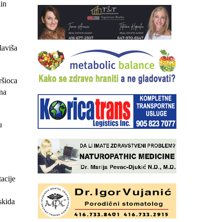
lin
laviša
ršioca
dna
u
acije
skida