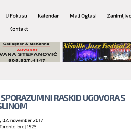
Skip to
main
U Fokusu
Kalendar
Mali Oglasi
Zanimljivo
content
Kontakt
: SPORAZUMNI RASKID UGOVORA S
LINOM
,
02. november 2017.
Toronto, broj
1525