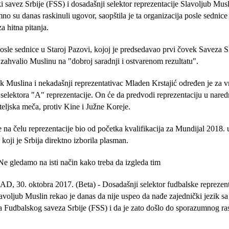
i savez Srbije (FSS) i dosadašnji selektor reprezentacije Slavoljub Mus
no su danas raskinuli ugovor, saopštila je ta organizacija posle sednice
a hitna pitanja.
osle sednice u Staroj Pazovi, kojoj je predsedavao prvi čovek Saveza S
zahvalio Muslinu na "dobroj saradnji i ostvarenom rezultatu".
 Muslina i nekadašnji reprezentativac Mladen Krstajić određen je za v
 selektora "A" reprezentacije. On će da predvodi reprezentaciju u nare
teljska meča, protiv Kine i Južne Koreje.
e na čelu reprezentacije bio od početka kvalifikacija za Mundijal 2018. 
 koji je Srbija direktno izborila plasman.
Ne gledamo na isti način kako treba da izgleda tim
 30. oktobra 2017. (Beta) - Dosadašnji selektor fudbalske reprezent
lavoljub Muslin rekao je danas da nije uspeo da nađe zajednički jezik sa
a Fudbalskog saveza Srbije (FSS) i da je zato došlo do sporazumnog ra