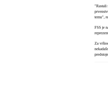
"Rastali
prvenstv
temu", re
FSS je n
reprezen
Za vršio
nekadašnj
predstoj