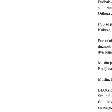
Fudbalsk
sporazum
Odbora z
FSS se p
Kokeza, 
Pomoćnik
dužnosti
dva prija
Muslin j
Rusiji na
Muslin: 
BEOGRAD,
Srbije S
čelnicim
saradnje.