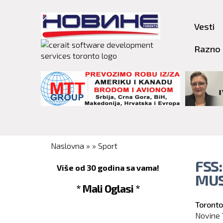
Vesti
Razno
You are here
Naslovna
»
»
Sport
FSS
Više od 30 godina sa vama!
MUS
* Mali Oglasi *
Toronto
Novine 