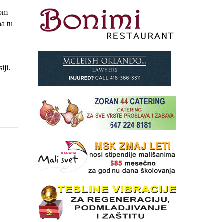
kom
na tu
iji.