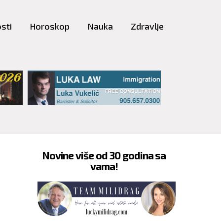
sti
Horoskop
Nauka
Zdravlje
Novine više od 30 godina sa
vama!