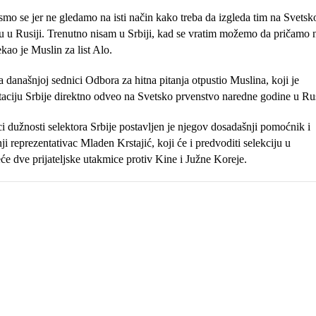
 smo se jer ne gledamo na isti način kako treba da izgleda tim na Svets
u u Rusiji. Trenutno nisam u Srbiji, kad se vratim možemo da pričamo 
kao je Muslin za list Alo.
a današnjoj sednici Odbora za hitna pitanja otpustio Muslina, koji je
taciju Srbije direktno odveo na Svetsko prvenstvo naredne godine u Rus
ci dužnosti selektora Srbije postavljen je njegov dosadašnji pomoćnik i
i reprezentativac Mladen Krstajić, koji će i predvoditi selekciju u
eće dve prijateljske utakmice protiv Kine i Južne Koreje.