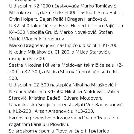
U disciplini K2-1000 učestvovaće Marko Tomićević i
Milenko Zorić, dok će u K4-1000 nastupiti Simo Boltić,
Ervin Holpert, Dejan Pajić i Dragan Hančovski.
U K2-500 takmičiće se Ervin Holpert i Dejan Pajić, a u
K4-500 Nebojša Grujić, Marko Novaković, Stefan
Vekić i Vladimir Torubarov.
Marko Dragosavljević nastupiće u disciplini K1-200,
Nikolina Mijušković u C1-200, a Milica Starović u
disciplini K1-200.
Sestre Nikolina i Olivera Moldovan takmičiće se u K2-
200 i u K2-500, a Milica Starović oprobaće se i u K1-
500.
U disciplini C2-500 nastupiće Nikolina Mijušković i
Nikolina Milić, a u K4-500 Nikolina Moldovan, Milica
Starović, Kristina Bedeč i Olivera Moldovan.
U parakajaku Srbiju će predstavljati Vuk Radovanović
u KL2-200 i Arsen Arsenović u KL3-200.
Evropsko prvenstvo održaće se od 14. do 16. jula na
regatnom kanalu u Plovdivu.
Sa srpskom ekipom u Plovdivu će biti i petorica