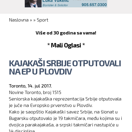
You are here
Naslovna
»
»
Sport
Više od 30 godina sa vama!
* Mali Oglasi *
KAJAKAŠI SRBIJE OTPUTOVALI
NA EP U PLOVDIV
Toronto,
14. jul 2017.
Novine Toronto, broj
1515
Seniorska kajakaška reprezentacija Srbije otputovala
je juče na Evropsko prvenstvo u Plovdiv.
Kako je saopštio Kajakaški savez Srbije, na šionat u
Bugarsku otputovalo je 19 takmičara, među kojima su i
dvojica parakajakaša, a srpski takmičari nastupiće u
14 disciplina.