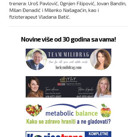
trenera: Uroš Pavlović, Ognjen Filipović, Jovan Bandin,
Milan Đenadić i Milenko Našagaćin, kao i
fizioterapeut Vladana Batić.
Novine više od 30 godina sa vama!