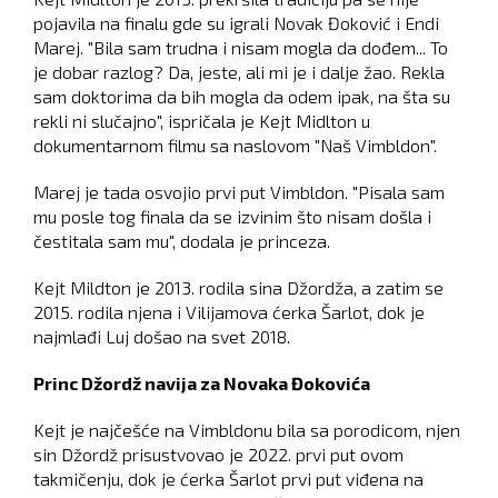
pojavila na finalu gde su igrali Novak Đoković i Endi
Marej. "Bila sam trudna i nisam mogla da dođem... To
je dobar razlog? Da, jeste, ali mi je i dalje žao. Rekla
sam doktorima da bih mogla da odem ipak, na šta su
rekli ni slučajno", ispričala je Kejt Midlton u
dokumentarnom filmu sa naslovom "Naš Vimbldon".
Marej je tada osvojio prvi put Vimbldon. "Pisala sam
mu posle tog finala da se izvinim što nisam došla i
čestitala sam mu", dodala je princeza.
Kejt Mildton je 2013. rodila sina Džordža, a zatim se
2015. rodila njena i Vilijamova ćerka Šarlot, dok je
najmlađi Luj došao na svet 2018.
Princ Džordž navija za Novaka Đokovića
Kejt je najčešće na Vimbldonu bila sa porodicom, njen
sin Džordž prisustvovao je 2022. prvi put ovom
takmičenju, dok je ćerka Šarlot prvi put viđena na