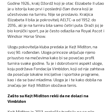
Godine 1926., kralj Džordž koji je otac Elizabete II ušao
je u istoriju kao prvi i poslednji član dvora koji je
učestvovao na turniru. Nije se proslavio. Kraljica
Elizabeta II bila je pokrovitelj AELTC-a od 1952. do
2016., ali je na turniru bila samo četiri puta. Draži joj je
bio konjički sport, pa je često odlazila na Royal Ascot i
Windsor Horse Show.
Ulogu pokovitelja kluba predala je Kejt Midlton, na
svoj 90. rođendan. Uloga princeze uključuje njeno
prisustvo na mečevima kako bi se povećao profil
turnira svake godine. Tu je i dobrotvorni aspekt uloge,
koju podržava Fondacija Vimbldon, koji od nje zahteva
da posećuje lokalne inicijative i sportske programe,
kao i da se bavi mladima. Uloga je i te kako dobila na
značaju jer Kejt Midlton obožava tenis.
Zašto su Kejt Midlton rekli da ne dolazi na
Vimbldon
Kejt Midlton je 2013. prekršila tradiciju pa se nije