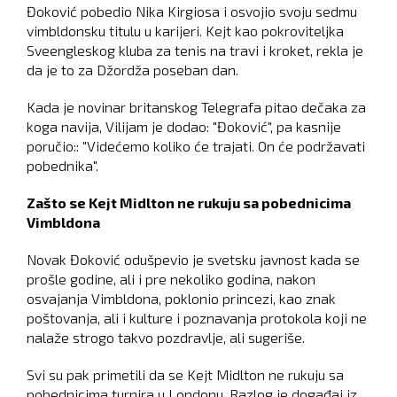
Đoković pobedio Nika Kirgiosa i osvojio svoju sedmu
vimbldonsku titulu u karijeri. Kejt kao pokroviteljka
Sveengleskog kluba za tenis na travi i kroket, rekla je
da je to za Džordža poseban dan.
Kada je novinar britanskog Telegrafa pitao dečaka za
koga navija, Vilijam je dodao: "Đoković", pa kasnije
poručio:: "Videćemo koliko će trajati. On će podržavati
pobednika".
Zašto se Kejt Midlton ne rukuju sa pobednicima
Vimbldona
Novak Đoković odušpevio je svetsku javnost kada se
prošle godine, ali i pre nekoliko godina, nakon
osvajanja Vimbldona, poklonio princezi, kao znak
poštovanja, ali i kulture i poznavanja protokola koji ne
nalaže strogo takvo pozdravlje, ali sugeriše.
Svi su pak primetili da se Kejt Midlton ne rukuju sa
pobednicima turnira u Londonu. Razlog je događaj iz