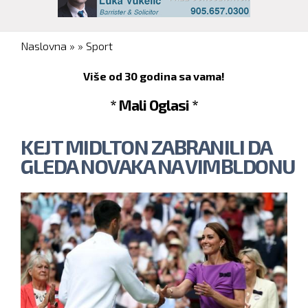
You are here
Naslovna
»
»
Sport
Više od 30 godina sa vama!
* Mali Oglasi *
KEJT MIDLTON ZABRANILI DA
GLEDA NOVAKA NA VIMBLDONU