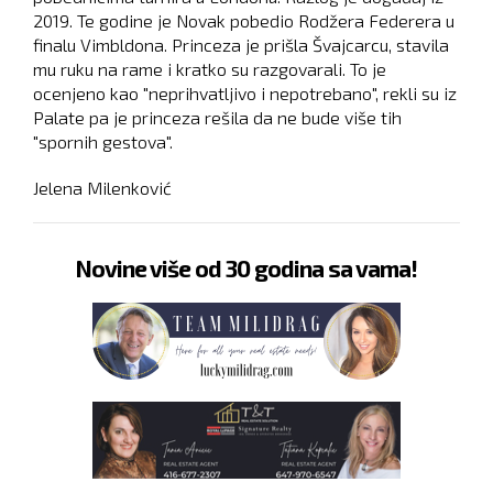
2019. Te godine je Novak pobedio Rodžera Federera u
finalu Vimbldona. Princeza je prišla Švajcarcu, stavila
mu ruku na rame i kratko su razgovarali. To je
ocenjeno kao "neprihvatljivo i nepotrebano", rekli su iz
Palate pa je princeza rešila da ne bude više tih
"spornih gestova".
Jelena Milenković
Novine više od 30 godina sa vama!