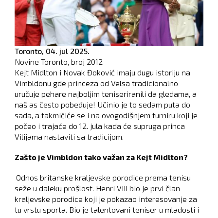
Toronto,
04. jul 2025.
Novine Toronto, broj
2012
Kejt Midlton i Novak Đoković imaju dugu istoriju na
Vimbldonu gde princeza od Velsa tradicionalno
uručuje pehare najboljim teniseriranili da gledama, a
naš as često pobeđuje! Učinio je to sedam puta do
sada, a takmičiće se i na ovogodišnjem turniru koji je
počeo i trajaće do 12. jula kada će supruga princa
Vilijama nastaviti sa tradicijom.
Zašto je Vimbldon tako važan za Kejt Midlton?
Odnos britanske kraljevske porodice prema tenisu
seže u daleku prošlost. Henri VIII bio je prvi član
kraljevske porodice koji je pokazao interesovanje za
tu vrstu sporta. Bio je talentovani teniser u mladosti i