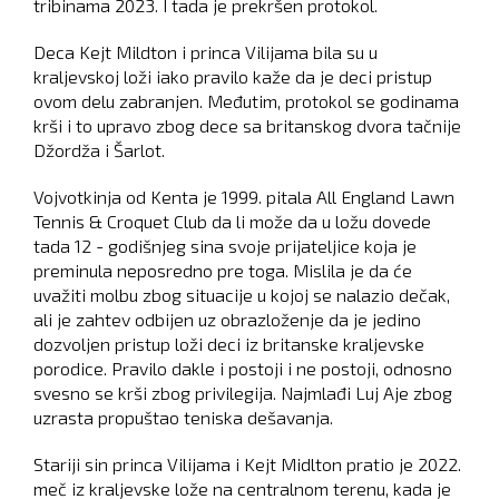
tribinama 2023. I tada je prekršen protokol.
Deca Kejt Mildton i princa Vilijama bila su u
kraljevskoj loži iako pravilo kaže da je deci pristup
ovom delu zabranjen. Međutim, protokol se godinama
krši i to upravo zbog dece sa britanskog dvora tačnije
Džordža i Šarlot.
Vojvotkinja od Kenta je 1999. pitala All England Lawn
Tennis & Croquet Club da li može da u ložu dovede
tada 12 - godišnjeg sina svoje prijateljice koja je
preminula neposredno pre toga. Mislila je da će
uvažiti molbu zbog situacije u kojoj se nalazio dečak,
ali je zahtev odbijen uz obrazloženje da je jedino
dozvoljen pristup loži deci iz britanske kraljevske
porodice. Pravilo dakle i postoji i ne postoji, odnosno
svesno se krši zbog privilegija. Najmlađi Luj Aje zbog
uzrasta propuštao teniska dešavanja.
Stariji sin princa Vilijama i Kejt Midlton pratio je 2022.
meč iz kraljevske lože na centralnom terenu, kada je