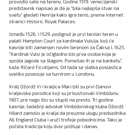
provodio sate na terenu. Godine 1519. venecijanski
predstavnik napisao je da je "bila najlepša stvar na
svetu" gledati Henrija kako igra tenis, prema internet
stranici Historic Royal Palaces.
Između 1526. i 1529. podignut je prvi teniski teren u
palati Hampton Court za kardinala Vulsija, koji će
kasnije biti zamenjen novim terenom za Čalrsa I, 1625.
“Kardinal Vulsi je očigledno bio prva osoba koja je
spojila jagode sa šlagom. Pomešao ih je na banketu”,
kaže Ričard Ficvilijams. Od tada se slatka poslastica
uveliko povezuje sa turnirom u Londonu.
Kralj Džordž Vi i kraljica Mari bili su prvi članovi
kraljevske porodice koji su prisustvovali Vimbldonu
1907. pre nego što su stupili na presto. Tri godine
kasnije, tadašnji advokat Vimbldonskog kluba Džordž
Hilard zamolio je kralja da preuzme ulogu predsednika
All England Cluba i uruči trofeje pobednicima. Tako je
počela tradicija koju dvor poštuje i danas.