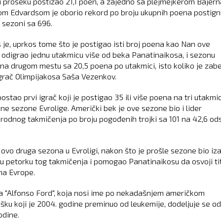
u proseku postizao 21,1 poen, a zajedno sa plejmejkerom Bajern
m Edvardsom je oborio rekord po broju ukupnih poena postign
j sezoni sa 696.
 je, uprkos tome što je postigao isti broj poena kao Nan ove
 odigrao jednu utakmicu više od beka Panatinaikosa, i sezonu
 na drugom mestu sa 20,5 poena po utakmici, isto koliko je zabe
 igrač Olimpijakosa Saša Vezenkov.
ostao prvi igrač koji je postigao 35 ili više poena na tri utakmi
dne sezone Evrolige. Američki bek je ove sezone bio i lider
odnog takmičenja po broju pogođenih trojki sa 101 na 42,6 od
 ovo druga sezona u Evroligi, nakon što je prošle sezone bio iz
nu petorku tog takmičenja i pomogao Panatinaikosu da osvoji ti
a Evrope.
 "Alfonso Ford", koja nosi ime po nekadašnjem američkom
šku koji je 2004. godine preminuo od leukemije, dodeljuje se od
odine.