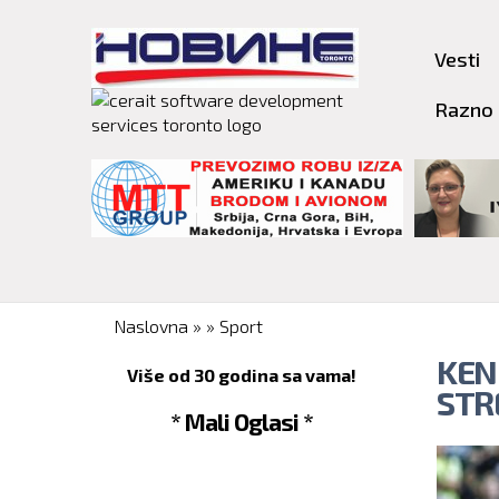
Vesti
Razno
You are here
Naslovna
»
»
Sport
KEN
Više od 30 godina sa vama!
STR
* Mali Oglasi *