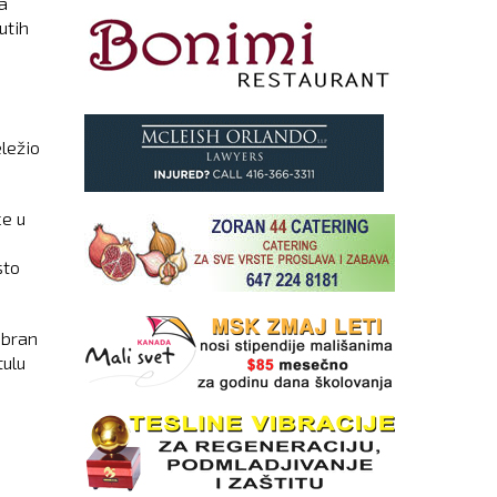
a
utih
ležio
ce u
sto
abran
tulu