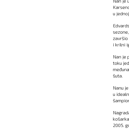
Nan je 
Karseno
u jedno
Edvards
sezone,
završio
i krilni
Nan je p
toku je
međunar
šuta.
Nanu je
u ideal
šampion
Nagrada
košarka
2005. g