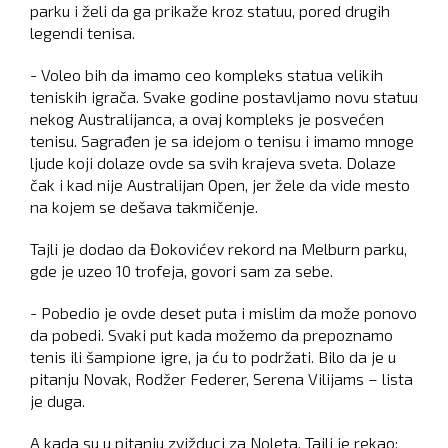
parku i želi da ga prikaže kroz statuu, pored drugih
legendi tenisa.
- Voleo bih da imamo ceo kompleks statua velikih
teniskih igrača. Svake godine postavljamo novu statuu
nekog Australijanca, a ovaj kompleks je posvećen
tenisu. Sagrađen je sa idejom o tenisu i imamo mnoge
ljude koji dolaze ovde sa svih krajeva sveta. Dolaze
čak i kad nije Australijan Open, jer žele da vide mesto
na kojem se dešava takmičenje.
Tajli je dodao da Đokovićev rekord na Melburn parku,
gde je uzeo 10 trofeja, govori sam za sebe.
- Pobedio je ovde deset puta i mislim da može ponovo
da pobedi. Svaki put kada možemo da prepoznamo
tenis ili šampione igre, ja ću to podržati. Bilo da je u
pitanju Novak, Rodžer Federer, Serena Vilijams – lista
je duga.
A kada su u pitanju zvižduci za Noleta, Tajli je rekao: