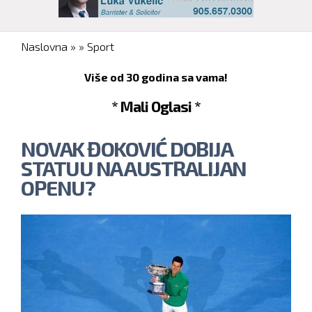
You are here
Naslovna
»
»
Sport
Više od 30 godina sa vama!
* Mali Oglasi *
NOVAK ĐOKOVIĆ DOBIJA
STATUU NA AUSTRALIJAN
OPENU?