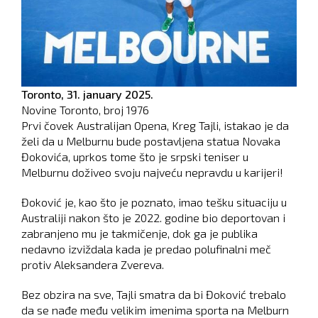
Toronto,
31. january 2025.
Novine Toronto, broj
1976
Prvi čovek Australijan Opena, Kreg Tajli, istakao je da
želi da u Melburnu bude postavljena statua Novaka
Đokovića, uprkos tome što je srpski teniser u
Melburnu doživeo svoju najveću nepravdu u karijeri!
Đoković je, kao što je poznato, imao tešku situaciju u
Australiji nakon što je 2022. godine bio deportovan i
zabranjeno mu je takmičenje, dok ga je publika
nedavno izviždala kada je predao polufinalni meč
protiv Aleksandera Zvereva.
Bez obzira na sve, Tajli smatra da bi Đoković trebalo
da se nađe među velikim imenima sporta na Melburn