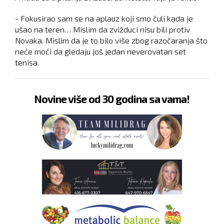
- Fokusirao sam se na aplauz koji smo čuli kada je
ušao na teren… Mislim da zvižduci nisu bili protiv
Novaka. Mislim da je to bilo više zbog razočaranja što
neće moći da gledaju još jedan neverovatan set
tenisa.
Novine više od 30 godina sa vama!