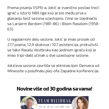
Prema pisanju ESPN-a, Jokić je zvanično postao treći
igrač u istoriji NBA lige koji je bio među prva u
glasanju šest sezona uzastopno, čime se izjednačio
sa Larijerm Berdom (1981-86) i Bilom Raselom (1958-
63).
U regularnom delu sezone, Jokić je imao prosek od
27,7 poena, 12,9 skokova i 10,7 asistencija, pridruživši
se tako Raselu Vestbruku kao jedinom igraču koji je
imao tripl-dabl učinak u dve uzastopne sezone.
Jokićeva sezona završila se eliminacijom Denvera od
Minesote u polufinalu plej-ofa Zapadne konferencije.
Novine više od 30 godina sa vama!