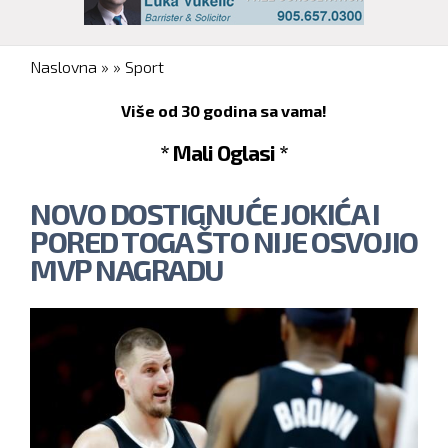
You are here
Naslovna
»
»
Sport
Više od 30 godina sa vama!
* Mali Oglasi *
NOVO DOSTIGNUĆE JOKIĆA I
PORED TOGA ŠTO NIJE OSVOJIO
MVP NAGRADU