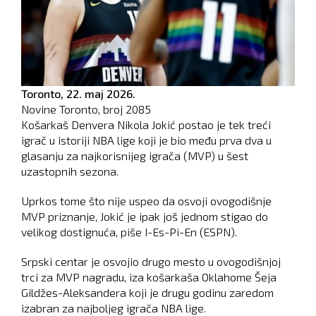
Toronto,
22. maj 2026.
Novine Toronto, broj
2085
Košarkaš Denvera Nikola Jokić postao je tek treći
igrač u istoriji NBA lige koji je bio među prva dva u
glasanju za najkorisnijeg igrača (MVP) u šest
uzastopnih sezona.
Uprkos tome što nije uspeo da osvoji ovogodišnje
MVP priznanje, Jokić je ipak još jednom stigao do
velikog dostignuća, piše I-Es-Pi-En (ESPN).
Srpski centar je osvojio drugo mesto u ovogodišnjoj
trci za MVP nagradu, iza košarkaša Oklahome Šeja
Gildžes-Aleksandera koji je drugu godinu zaredom
izabran za najboljeg igrača NBA lige.