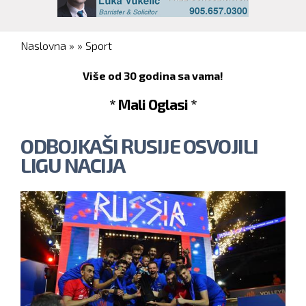
You are here
Naslovna
»
»
Sport
Više od 30 godina sa vama!
* Mali Oglasi *
ODBOJKAŠI RUSIJE OSVOJILI
LIGU NACIJA