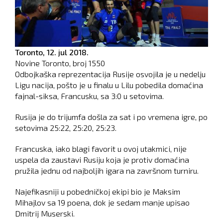
Toronto,
12. jul 2018.
Novine Toronto, broj
1550
Odbojkaška reprezentacija Rusije osvojila je u nedelju
Ligu nacija, pošto je u finalu u Lilu pobedila domaćina
fajnal-siksa, Francusku, sa 3:0 u setovima.
Rusija je do trijumfa došla za sat i po vremena igre, po
setovima 25:22, 25:20, 25:23.
Francuska, iako blagi favorit u ovoj utakmici, nije
uspela da zaustavi Rusiju koja je protiv domaćina
pružila jednu od najboljih igara na završnom turniru.
Najefikasniji u pobedničkoj ekipi bio je Maksim
Mihajlov sa 19 poena, dok je sedam manje upisao
Dmitrij Muserski.