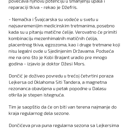
povećava njihovu potenciju u smanjenju upala i
reparaciji tkiva - rekao je Džefris.
- Nemačka i Švajcarska su vodeće u svetu u
najsavremenijim medicinskim tretmanima, posebno
kada su u pitanju matične ćelije. Verovatno će primiti
kombinaciju mezenhimalnih matičnih ćelija,
placentnog tkiva, egzozoma, kao i druge tretmane koji
nisu legalni ovde u Sjedinjenim Državama. Podseća
me na ono što je Kobi Brajant uradio pre mnogo
godina - izjavio je doktor Džesi Mors.
Dončić je doživeo povredu u trećoj četvrtini poraza
Lejkersa od Oklahoma Siti Tandera, a magnetna
rezonanca obavljena u petak popodne u Dalasu
otkrila je stepen istegnuća.
Tim je saopštio da će on biti van terena najmanje do
kraja regularnog dela sezone.
Dončićeva prva puna regularna sezona sa Lejkersima