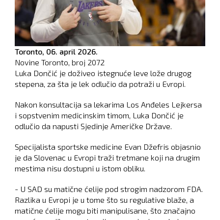
Toronto,
06. april 2026.
Novine Toronto, broj
2072
Luka Dončić je doživeo istegnuće leve lože drugog
stepena, za šta je lek odlučio da potraži u Evropi.
Nakon konsultacija sa lekarima Los Anđeles Lejkersa
i sopstvenim medicinskim timom, Luka Dončić je
odlučio da napusti Sjedinje Američke Države.
Specijalista sportske medicine Evan Džefris objasnio
je da Slovenac u Evropi traži tretmane koji na drugim
mestima nisu dostupni u istom obliku.
- U SAD su matične ćelije pod strogim nadzorom FDA.
Razlika u Evropi je u tome što su regulative blaže, a
matične ćelije mogu biti manipulisane, što značajno