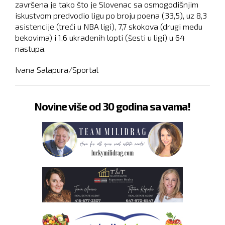
završena je tako što je Slovenac sa osmogodišnjim
iskustvom predvodio ligu po broju poena (33,5), uz 8,3
asistencije (treći u NBA ligi), 7,7 skokova (drugi među
bekovima) i 1,6 ukradenih lopti (šesti u ligi) u 64
nastupa.
Ivana Salapura/Sportal
Novine više od 30 godina sa vama!