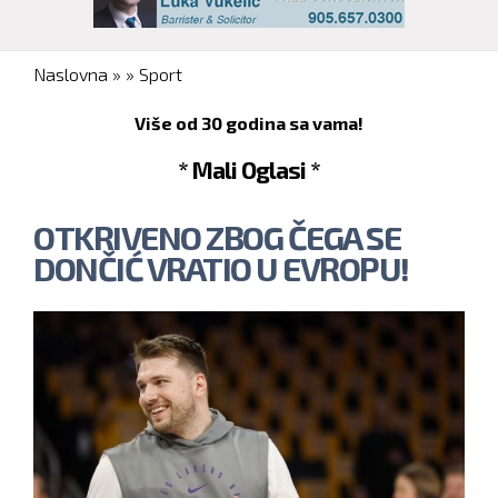
You are here
Naslovna
»
»
Sport
Više od 30 godina sa vama!
* Mali Oglasi *
OTKRIVENO ZBOG ČEGA SE
DONČIĆ VRATIO U EVROPU!