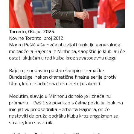
Toronto,
04. jul 2025.
Novine Toronto, broj
2012
Marko Pešić više neće obavljati funkciju generalnog
menadžera Bajerna iz Minhena, saopštio je klub, ali će
ostati uključen u rad kluba kroz savetodavnu ulogu.
Bajern je nedavno postao šampion nemačke
Bundeslige, nakon dramatične finalne serije protiv
Ulma, koja je odlučena tek u petoj utakmici.
Međutim, slavlje u Minhenu donelo je i značajnu
promenu – Pešić se povukao s čelne pozicije. Ipak, na
inicijativu predsednika Herberta Hajnera, on će
nastaviti da pruža podršku klubu kroz angažman sa
strane, kao savetnik.