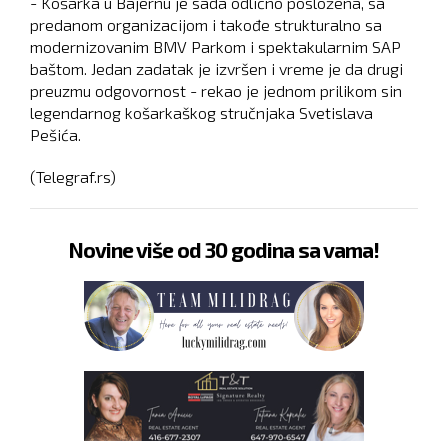
- Košarka u Bajernu je sada odlično posložena, sa
predanom organizacijom i takođe strukturalno sa
modernizovanim BMV Parkom i spektakularnim SAP
baštom. Jedan zadatak je izvršen i vreme je da drugi
preuzmu odgovornost - rekao je jednom prilikom sin
legendarnog košarkaškog stručnjaka Svetislava
Pešića.
(Telegraf.rs)
Novine više od 30 godina sa vama!