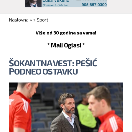
You are here
Naslovna
»
»
Sport
Više od 30 godina sa vama!
* Mali Oglasi *
ŠOKANTNA VEST: PEŠIĆ
PODNEO OSTAVKU