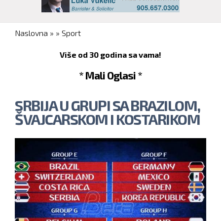
You are here
Naslovna
»
»
Sport
Više od 30 godina sa vama!
* Mali Oglasi *
SRBIJA U GRUPI SA BRAZILOM,
ŠVAJCARSKOM I KOSTARIKOM