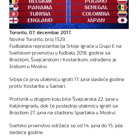
Toronto,
07. decembar 2017.
Novine Toronto, broj
1529
Fudbalska reprezentacija Srbije igraće u Grupi E na
Svetskom prvenstvu u fudbalu 2018. godine sa
Brazilom, Švajcarskom i Kostarikom, određeno je
žrebom u Moskvi.
Srbija će prvu utakmicu igrati 17. juna sledeće godine
protiv Kostarike u Samari.
Protivnik u drugom kolu biće Švajcarska 22. juna u
Kaljiningradu, dok će poslednju utakmicu igrati sa
Brazilom 27. juna na stadionu Spartaka u Moskvi.
Svetsko prvenstvo održaće se od 14. juna do 15. jula
sledeće godine.