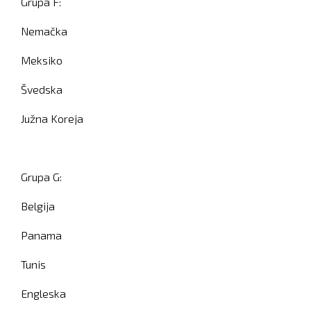
Grupa F:
Nemačka
Meksiko
Švedska
Južna Koreja
Grupa G:
Belgija
Panama
Tunis
Engleska