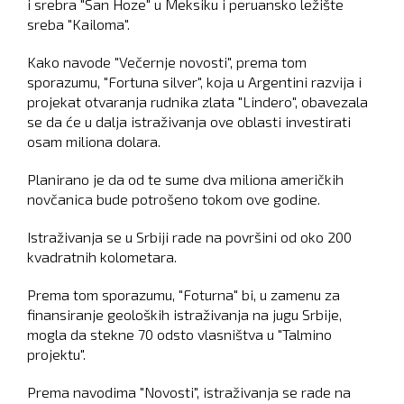
i srebra "San Hoze" u Meksiku i peruansko ležište
sreba "Kailoma".
Kako navode "Večernje novosti", prema tom
sporazumu, "Fortuna silver", koja u Argentini razvija i
projekat otvaranja rudnika zlata "Lindero", obavezala
se da će u dalja istraživanja ove oblasti investirati
osam miliona dolara.
Planirano je da od te sume dva miliona američkih
novčanica bude potrošeno tokom ove godine.
Istraživanja se u Srbiji rade na površini od oko 200
kvadratnih kolometara.
Prema tom sporazumu, "Foturna" bi, u zamenu za
finansiranje geoloških istraživanja na jugu Srbije,
mogla da stekne 70 odsto vlasništva u "Talmino
projektu".
Prema navodima "Novosti", istraživanja se rade na