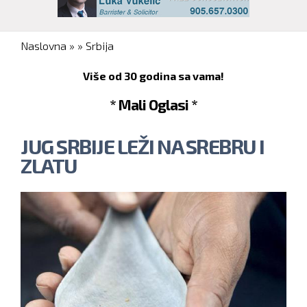
You are here
Naslovna
»
»
Srbija
Više od 30 godina sa vama!
* Mali Oglasi *
JUG SRBIJE LEŽI NA SREBRU I
ZLATU