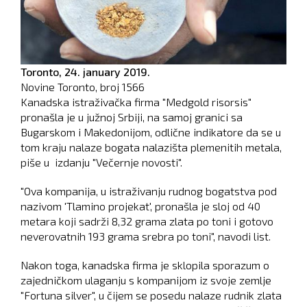
Toronto,
24. january 2019.
Novine Toronto, broj
1566
Kanadska istraživačka firma "Medgold risorsis"
pronašla je u južnoj Srbiji, na samoj granici sa
Bugarskom i Makedonijom, odlične indikatore da se u
tom kraju nalaze bogata nalazišta plemenitih metala,
piše u izdanju "Večernje novosti".
"Ova kompanija, u istraživanju rudnog bogatstva pod
nazivom 'Tlamino projekat', pronašla je sloj od 40
metara koji sadrži 8,32 grama zlata po toni i gotovo
neverovatnih 193 grama srebra po toni", navodi list.
Nakon toga, kanadska firma je sklopila sporazum o
zajedničkom ulaganju s kompanijom iz svoje zemlje
"Fortuna silver", u čijem se posedu nalaze rudnik zlata