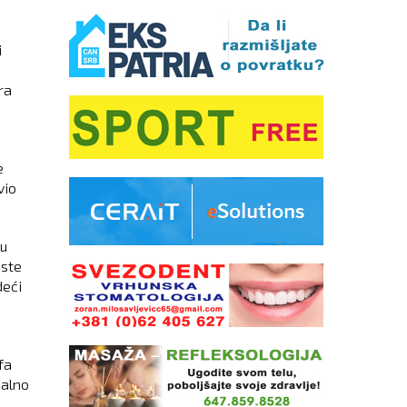
i
ra
e
vio
gu
iste
deći
fa
malno