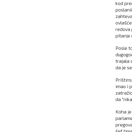
kod pre
poslanič
zahtevao
ovlašće
redova 
pitanje
Posle t
dugogod
trajala
da je s
Prištin
imao i 
zatraži
da "nik
Koha je
parlame
pregova
šef tim