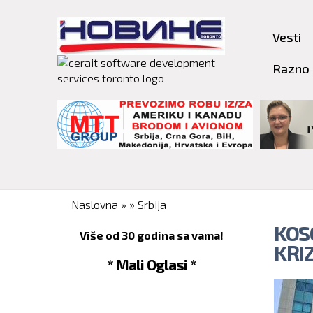
Vesti
Razno
You are here
Naslovna
»
»
Srbija
KOS
Više od 30 godina sa vama!
KRI
* Mali Oglasi *