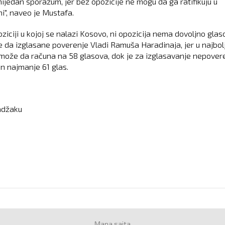
nijedan sporazum, jer bez opozicije ne mogu da ga ratifikuju u
i", naveo je Mustafa.
ziciji u kojoj se nalazi Kosovo, ni opozicija nema dovoljno glas
 da izglasane poverenje Vladi Ramuša Haradinaja, jer u najbo
 može da računa na 58 glasova, dok je za izglasavanje nepover
n najmanje 61 glas.
adžaku
Mapa sajta