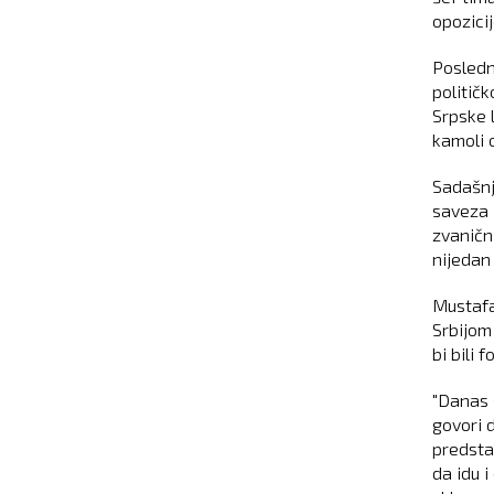
opozicij
Posledn
politič
Srpske 
kamoli 
Sadašnj
saveza 
zvanični
nijedan
Mustafa
Srbijom
bi bili 
"Danas 
govori 
predstav
da idu i