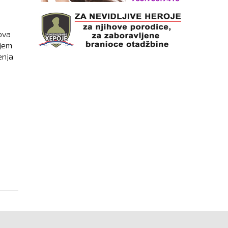
ova
ljem
enja