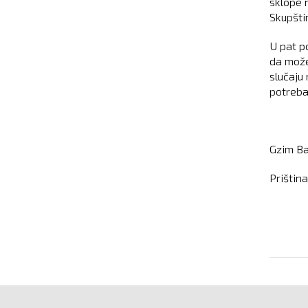
sklope 
Skupštin
U pat po
da može
slučaju
potreba
Gzim B
Priština