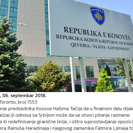
,
06. septembar 2018.
Toronto, broj
1553
ranje predsednika Kosova Hašima Tačija da u finalnom delu dija
lizaciji odnosa sa Srbijom može da se otvori pitanje razmene
ja ili redefinisanje granične linije, i oštro suprostavljanje opozici
jera Ramuša Haradinaja i njegovog zamenika Fatmira Ljimaja t