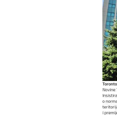
Toronto
Novine 
Insisti
o norma
teritori
i premi