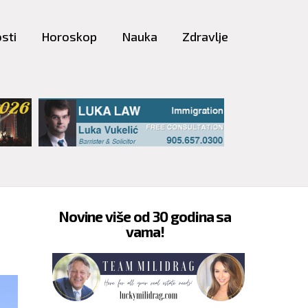
sti
Horoskop
Nauka
Zdravlje
Novine više od 30 godina sa
vama!