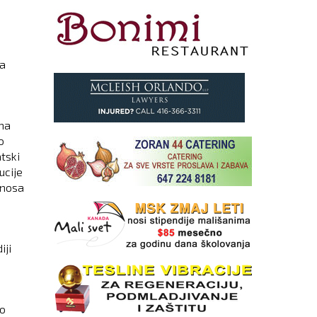
na
na
o
tski
ucije
dnosa
iji
no