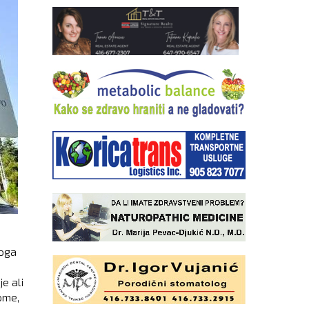
loga
je ali
ome,