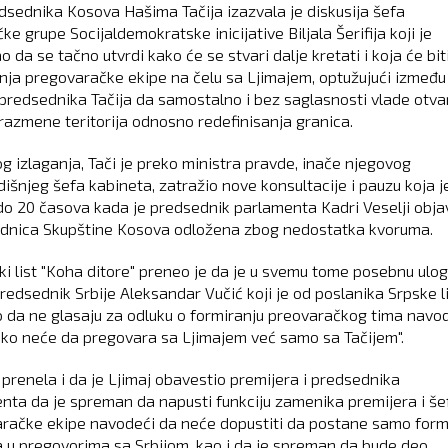
dsednika Kosova Hašima Tačija izazvala je diskusija šefa
ke grupe Socijaldemokratske inicijative Biljala Šerifija koji je
 da se tačno utvrdi kako će se stvari dalje kretati i koja će bit
nja pregovaračke ekipe na čelu sa Ljimajem, optužujući između
predsednika Tačija da samostalno i bez saglasnosti vlade otva
 razmene teritorija odnosno redefinisanja granica.
og izlaganja, Tači je preko ministra pravde, inače njegovog
išnjeg šefa kabineta, zatražio nove konsultacije i pauzu koja j
 do 20 časova kada je predsednik parlamenta Kadri Veselji obja
ednica Skupštine Kosova odložena zbog nedostatka kvoruma.
ski list "Koha ditore" preneo je da je u svemu tome posebnu ulo
predsednik Srbije Aleksandar Vučić koji je od poslanika Srpske l
o da ne glasaju za odluku o formiranju preovaračkog tima navo
ako neće da pregovara sa Ljimajem već samo sa Tačijem".
 prenela i da je Ljimaj obavestio premijera i predsednika
nta da je spreman da napusti funkciju zamenika premijera i še
račke ekipe navodeći da neće dopustiti da postane samo for
a u pregovorima sa Srbijom, kao i da je spreman da bude deo