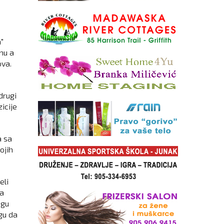
"
nu a
ova.
drugi
icije
a sa
ojih
eli
da
ogu
ogu da