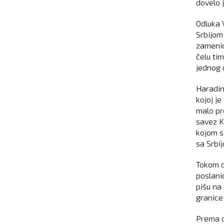
dovelo 
Odluka 
Srbijom
zamenic
čelu ti
jednog 
Haradin
kojoj j
malo pr
savez K
kojom s
sa Srbij
Tokom d
poslani
pišu na
granice
Prema o