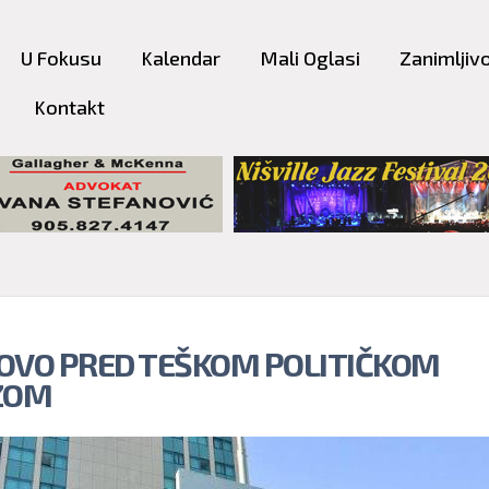
Skip to
main
U Fokusu
Kalendar
Mali Oglasi
Zanimljivo
content
Kontakt
OVO PRED TEŠKOM POLITIČKOM
ZOM