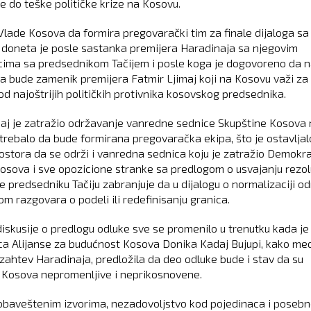
je do teške političke krize na Kosovu.
Vlade Kosova da formira pregovarački tim za finale dijaloga sa
 doneta je posle sastanka premijera Haradinaja sa njegovim
ima sa predsednikom Tačijem i posle koga je dogovoreno da 
ma bude zamenik premijera Fatmir Ljimaj koji na Kosovu važi za
od najoštrijih političkih protivnika kosovskog predsednika.
aj je zatražio održavanje vanredne sednice Skupštine Kosova 
e trebalo da bude formirana pregovaračka ekipa, što je ostavljal
ostora da se održi i vanredna sednica koju je zatražio Demokra
osova i sve opozicione stranke sa predlogom o usvajanju rezol
e predsedniku Tačiju zabranjuje da u dijalogu o normalizaciji o
om razgovara o podeli ili redefinisanju granica.
iskusije o predlogu odluke sve se promenilo u trenutku kada je
ca Alijanse za budućnost Kosova Donika Kadaj Bujupi, kako med
 zahtev Haradinaja, predložila da deo odluke bude i stav da su
 Kosova nepromenljive i neprikosnovene.
baveštenim izvorima, nezadovoljstvo kod pojedinaca i poseb