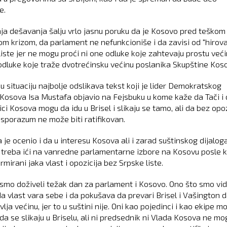
e.
ja dešavanja šalju vrlo jasnu poruku da je Kosovo pred teškom
kom krizom, da parlament ne nefunkcioniše i da zavisi od "hirova
liste jer ne mogu proći ni one odluke koje zahtevaju prostu veći
odluke koje traže dvotrećinsku većinu poslanika Skupštine Kos
u situaciju najbolje odslikava tekst koji je lider Demokratskog
Kosova Isa Mustafa objavio na Fejsbuku u kome kaže da Tači i 
ci Kosova mogu da idu u Brisel i slikaju se tamo, ali da bez opoz
 sporazum ne može biti ratifikovan.
 je ocenio i da u interesu Kosova ali i zarad suštinskog dijalog
 treba ići na vanredne parlamentarne izbore na Kosovu posle k
formirani jaka vlast i opozicija bez Srpske liste.
smo doživeli težak dan za parlament i Kosovo. Ono što smo vid
da vlast vara sebe i da pokušava da prevari Brisel i Vašington 
lja većinu, jer to u suštini nije. Oni kao pojedinci i kao ekipe m
 da se slikaju u Briselu, ali ni predsednik ni Vlada Kosova ne m