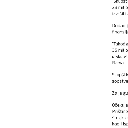
"Skupšt
28 mili
izvršiti
Dodao je
finansi
"Takođe
35 milio
u Skupšt
Rama.
Skupšti
sopstve
Za je g
Očekuje
Prištine
štrajka
kao i i