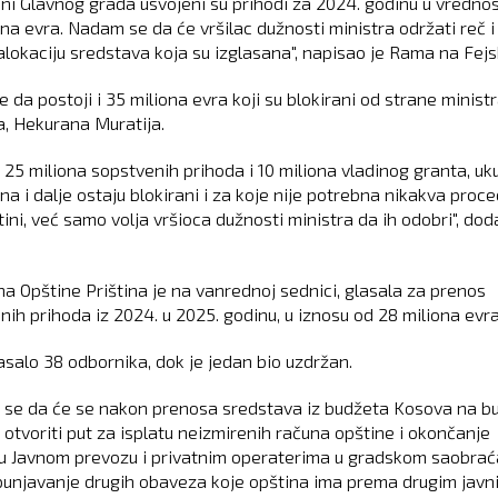
ini Glavnog grada usvojeni su prihodi za 2024. godinu u vrednos
ona evra. Nadam se da će vršilac dužnosti ministra održati reč i
 alokaciju sredstava koja su izglasana", napisao je Rama na Fejs
 da postoji i 35 miliona evra koji su blokirani od strane minist
ja, Hekurana Muratija.
 25 miliona sopstvenih prihoda i 10 miliona vladinog granta, u
na i dalje ostaju blokirani i za koje nije potrebna nikakva proc
ini, već samo volja vršioca dužnosti ministra da ih odobri", dod
na Opštine Priština je na vanrednoj sednici, glasala za prenos
nih prihoda iz 2024. u 2025. godinu, u iznosu od 28 miliona evra
lasalo 38 odbornika, dok je jedan bio uzdržan.
 se da će se nakon prenosa sredstava iz budžeta Kosova na b
 otvoriti put za isplatu neizmirenih računa opštine i okončanje
 u Javnom prevozu i privatnim operaterima u gradskom saobrać
spunjavanje drugih obaveza koje opština ima prema drugim javn