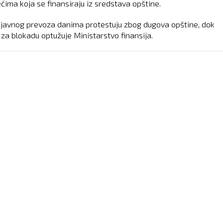
ćima koja se finansiraju iz sredstava opštine.
 javnog prevoza danima protestuju zbog dugova opštine, dok
 za blokadu optužuje Ministarstvo finansija.