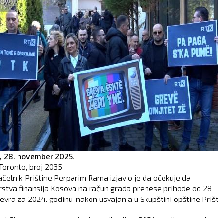
,
28. november 2025.
Toronto, broj
2035
čelnik Prištine Perparim Rama izjavio je da očekuje da
rstva finansija Kosova na račun grada prenese prihode od 28
 evra za 2024. godinu, nakon usvajanja u Skupštini opštine Prišt