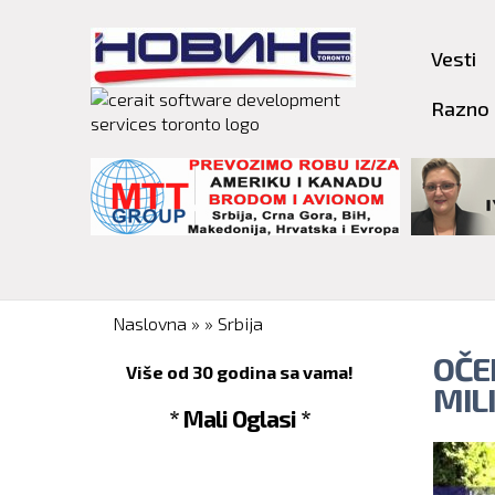
Vesti
Razno
You are here
Naslovna
»
»
Srbija
OČE
Više od 30 godina sa vama!
MIL
* Mali Oglasi *