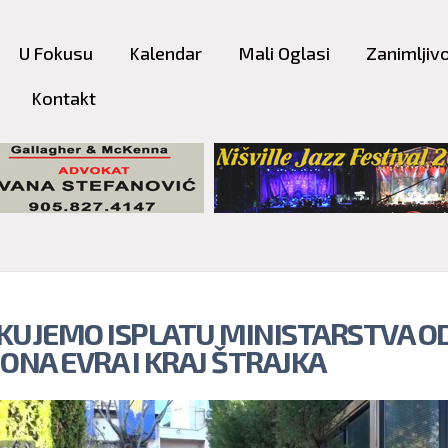
Skip to
main
U Fokusu
Kalendar
Mali Oglasi
Zanimljivo
content
Kontakt
KUJEMO ISPLATU MINISTARSTVA OD
IONA EVRA I KRAJ ŠTRAJKA