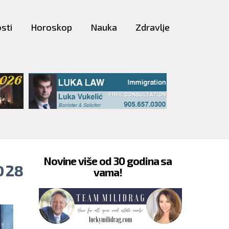
sti
Horoskop
Nauka
Zdravlje
Novine više od 30 godina sa
 28
vama!