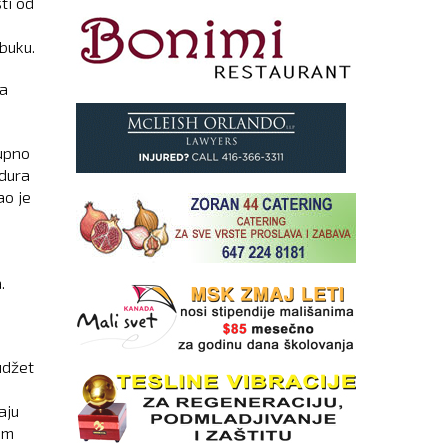
ti od
buku.
ra
kupno
edura
ao je
.
udžet
aju
im