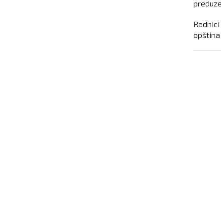
preduze
Radnici
opština