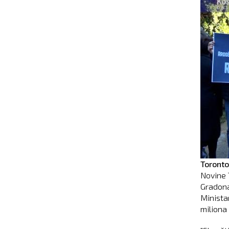
Toronto
Novine 
Gradona
Minista
miliona