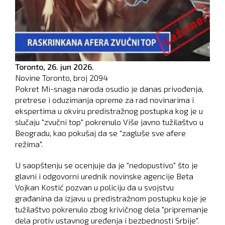
Toronto,
26. jun 2026.
Novine Toronto, broj
2094
Pokret Mi-snaga naroda osudio je danas privođenja,
pretrese i oduzimanja opreme za rad novinarima i
ekspertima u okviru predistražnog postupka kog je u
slučaju "zvučni top" pokrenulo Više javno tužilaštvo u
Beogradu, kao pokušaj da se "zagluše sve afere
režima".
U saopštenju se ocenjuje da je "nedopustivo" što je
glavni i odgovorni urednik novinske agencije Beta
Vojkan Kostić pozvan u policiju da u svojstvu
građanina da izjavu u predistražnom postupku koje je
tužilaštvo pokrenulo zbog krivičnog dela "pripremanje
dela protiv ustavnog uređenja i bezbednosti Srbije".