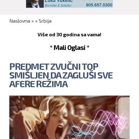
You are here
Naslovna
»
»
Srbija
Više od 30 godina sa vama!
* Mali Oglasi *
PREDMET ZVUČNI TOP
SMIŠLJEN DA ZAGLUŠI SVE
AFERE REŽIMA