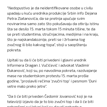
"Nedopustivo je da neidentifikovane osobe u civilu
upadaju u kuću urednika produkcije Srbin info Dejana
Petra Zlatanovića, da se pretnja upućuje svim
novinarima samo zato što pokušavaju da otkriju istinu
šta se desilo 15. marta tokom 15 minuta tišine, te da
se preti studentima, stručnjacima, medijima i na kraju,
što je najskandaloznije, preti se i žrtvama tog
zvučnog ili bilo kakvog topa", stoji u saopštenju
pokreta.
Upitali su da li će biti privedeni i glavni urednik
Informera Dragan J. Vučićević i advokat Vladimir
Đukanović, koji su, po navodima pokreta, razdvajanje
mase na studentskom protestu 15. marta prošle
godine, "proslavili rečima 'zvučni top' i pesmom 'Duni
vetre malo preko jetre".
"Da li će biti priveden Čedomir Jovanović koji je na
televiziji izjavio da je to bio zvučni top i da li će biti
pohapšeni svi lekari koji su davali potvrde o