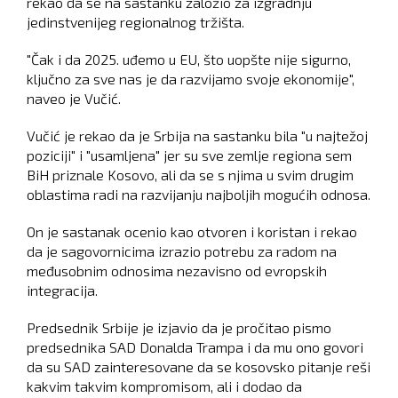
rekao da se na sastanku založio za izgradnju
jedinstvenijeg regionalnog tržišta.
"Čak i da 2025. uđemo u EU, što uopšte nije sigurno,
ključno za sve nas je da razvijamo svoje ekonomije",
naveo je Vučić.
Vučić je rekao da je Srbija na sastanku bila "u najtežoj
poziciji" i "usamljena" jer su sve zemlje regiona sem
BiH priznale Kosovo, ali da se s njima u svim drugim
oblastima radi na razvijanju najboljih mogućih odnosa.
On je sastanak ocenio kao otvoren i koristan i rekao
da je sagovornicima izrazio potrebu za radom na
međusobnim odnosima nezavisno od evropskih
integracija.
Predsednik Srbije je izjavio da je pročitao pismo
predsednika SAD Donalda Trampa i da mu ono govori
da su SAD zainteresovane da se kosovsko pitanje reši
kakvim takvim kompromisom, ali i dodao da