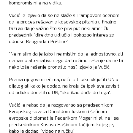
kompromis nije na vidiku.
Vučić je izjavio da se ne slaže s Trampovom ocenom
da je proces rešavanja kosovskog pitanja u finalnoj
fazi ali da je važno što se prvi put neki američki
predsednik "direktno uključio i pokazao interes za
odnose Beograda i Prištine".
"Ne mislim da je lako i ne mislim da je jednostavno, ali
nemamo alternativu nego da tražimo rešenje da ne bi
neko loše rešenje pronašlo nas", izjavio je Vučić.
Prema njegovim rečima, neće biti lako uključiti UN u
dijalog ali kako je dodao, na kraju će ipak sve zavisiti
od odluka donetih u UN, "ako ikad dođe do toga".
Vučić je rekao da je razgovarao sa predsednikom
Evropskog saveta Donaldom Tuskom i šeficom
evropske diplomatije Federikom Mogerini ali ne i sa
predsednikom Kosova Hašimom Tačijem, kojeg je,
kako je dodao, "video na ručku".