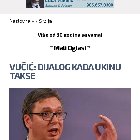
You are here
Naslovna
»
»
Srbija
Više od 30 godina sa vama!
* Mali Oglasi *
VUČIĆ: DIJALOG KADA UKINU
TAKSE