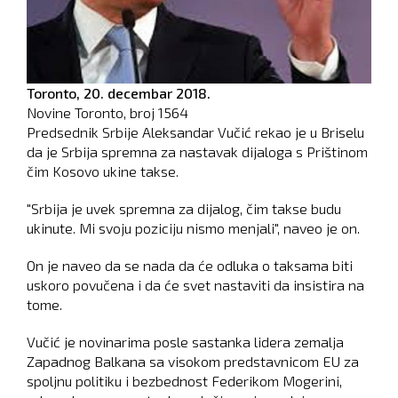
Toronto,
20. decembar 2018.
Novine Toronto, broj
1564
Predsednik Srbije Aleksandar Vučić rekao je u Briselu
da je Srbija spremna za nastavak dijaloga s Prištinom
čim Kosovo ukine takse.
"Srbija je uvek spremna za dijalog, čim takse budu
ukinute. Mi svoju poziciju nismo menjali", naveo je on.
On je naveo da se nada da će odluka o taksama biti
uskoro povučena i da će svet nastaviti da insistira na
tome.
Vučić je novinarima posle sastanka lidera zemalja
Zapadnog Balkana sa visokom predstavnicom EU za
spoljnu politiku i bezbednost Federikom Mogerini,