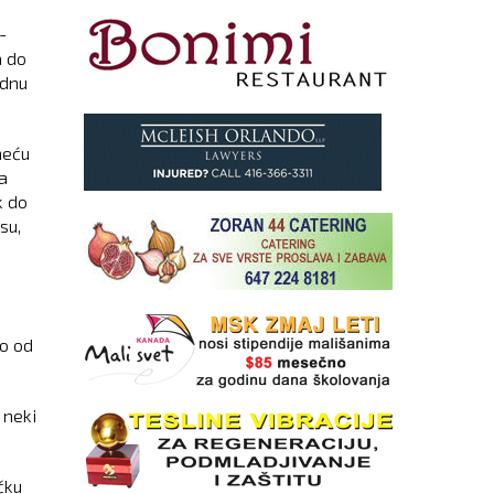
-
a do
ednu
neću
a
k do
su,
no od
 neki
čku