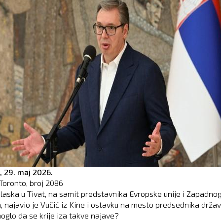
,
29. maj 2026.
Toronto, broj
2086
laska u Tivat, na samit predstavnika Evropske unije i Zapadno
, najavio je Vučić iz Kine i ostavku na mesto predsednika držav
moglo da se krije iza takve najave?