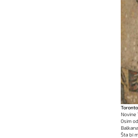
Toronto
Novine 
Osim od
Balkana
Šta bi 