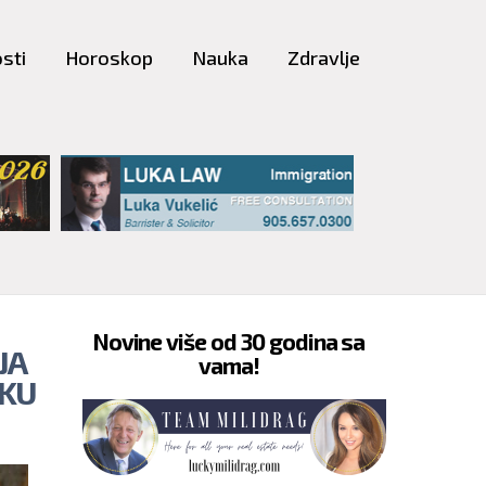
sti
Horoskop
Nauka
Zdravlje
Novine više od 30 godina sa
JA
vama!
SKU