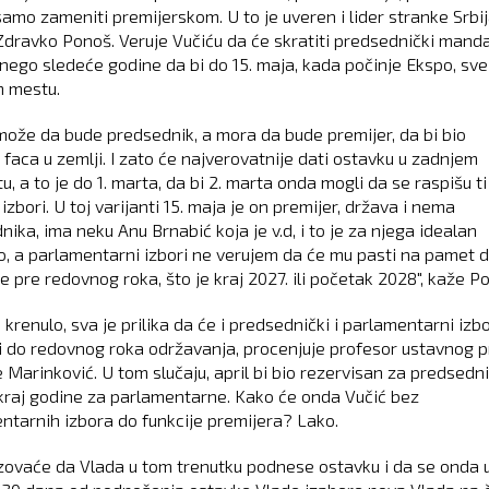
 samo zameniti premijerskom. U to je uveren i lider stranke Srbi
Zdravko Ponoš. Veruje Vučiću da će skratiti predsednički mandat
 nego sledeće godine da bi do 15. maja, kada počinje Ekspo, sve
 mestu.
može da bude predsednik, a mora da bude premijer, da bi bio
 faca u zemlji. I zato će najverovatnije dati ostavku u zadnjem
 a to je do 1. marta, da bi 2. marta onda mogli da se raspišu ti
izbori. U toj varijanti 15. maja je on premijer, država i nema
ika, ima neku Anu Brnabić koja je v.d, i to je za njega idealan
o, a parlamentarni izbori ne verujem da će mu pasti na pamet d
e pre redovnog roka, što je kraj 2027. ili početak 2028", kaže P
krenulo, sva je prilika da će i predsednički i parlamentarni izbo
i do redovnog roka održavanja, procenjuje profesor ustavnog 
e Marinković. U tom slučaju, april bi bio rezervisan za predsedn
 kraj godine za parlamentarne. Kako će onda Vučić bez
ntarnih izbora do funkcije premijera? Lako.
zovaće da Vlada u tom trenutku podnese ostavku i da se onda 