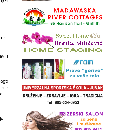
čijem
 on
viji
nego
anje
 o
je