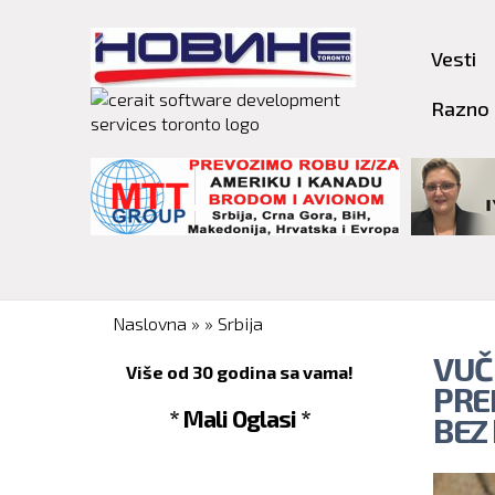
Vesti
Razno
You are here
Naslovna
»
»
Srbija
VUČ
Više od 30 godina sa vama!
PRE
* Mali Oglasi *
BEZ