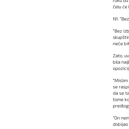
roku od
čelu će 
N1: "Bez
"Bez iz
skupšti
neće bit
Zato, uv
bila naj
opozicij
"Mislim
se rasp
da se t
tome ko
predlog
"On nem
dobijao