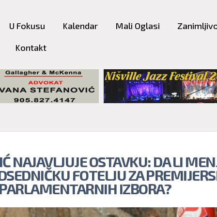
Skip to
main
U Fokusu
Kalendar
Mali Oglasi
Zanimljivo
content
Kontakt
IĆ NAJAVLJUJE OSTAVKU: DA LI MEN
DSEDNIČKU FOTELJU ZA PREMIJER
 PARLAMENTARNIH IZBORA?