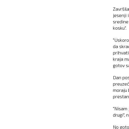
Završila
jesenji
sredine
kosku".
"Uskoro
da skra
prihvati
kraja m
gotov s
Dan pos
preuzeć
moraju 
prestan
"Nisam j
drugi", 
No goto