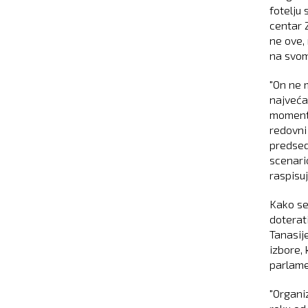
fotelju
centar 
ne ove,
na svom
"On ne 
najveća
momentu,
redovni 
predsedn
scenari
raspisuj
Kako se 
doterat
Tanasij
izbore,
parlame
"Organi