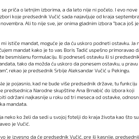
 se priča o letnjim izborima, a da leto nije ni počelo. I evo nove 
 izbori koje predsednik Vučić sada najavljuje od kraja septembr
 novembra. Ali to nije sve, jer onima gladnim izbora "baca još j
 mi ističe mandat, moguće je da ću uskoro podneti ostavku. Ja 
ćujem mandat kako je to vas Boris Tadić uspešno primoravao d
te besmislenu formulaciju. Ili podneseš ostavku ili si predsedni
andata, tako da možda ću uskoro da ponesem ostavku, u pravu 
am", rekao je predsednik Srbije Aleksandar Vučić u Pekingu.
le je pojasnio, kad ne bude više predsednik države, tu funkciju
e predsednica Narodne skupštine Ana Brnabić do izbora koji
biti održani najkasnije u roku od tri meseca od ostavke, odnos
ka mandata.
a neko ko želi da sedi u svojoj fotelji do kraja života kao što su
naveo je Vučić.
vo je izvesno da će predsednik Vučić, pre ili kasnije, predsedni