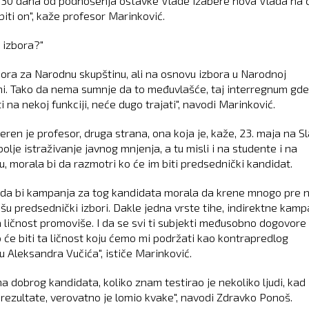
 30 dana od podnošenja ostavke Vlade izabere nova Vlada na 
biti on", kaže profesor Marinković.
 izbora?"
bora za Narodnu skupštinu, ali na osnovu izbora u Narodnoj
ni. Tako da nema sumnje da to međuvlašće, taj interregnum gde
i na nekoj funkciji, neće dugo trajati", navodi Marinković.
eren je profesor, druga strana, ona koja je, kaže, 23. maja na Sla
bolje istraživanje javnog mnjenja, a tu misli i na studente i na
u, morala bi da razmotri ko će im biti predsednički kandidat.
 da bi kampanja za tog kandidata morala da krene mnogo pre 
išu predsednički izbori. Dakle jedna vrste tihe, indirektne kamp
a ličnost promoviše. I da se svi ti subjekti međusobno dogovore
 će biti ta ličnost koju ćemo mi podržati kao kontrapredlog
u Aleksandra Vučića", ističe Marinković.
a dobrog kandidata, koliko znam testirao je nekoliko ljudi, kad 
 rezultate, verovatno je lomio kvake", navodi Zdravko Ponoš.