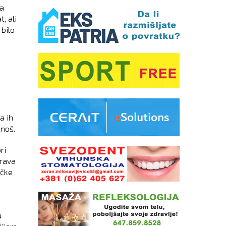
ja
, ali
 bilo
a ih
onoš.
ri
prava
ičke
u