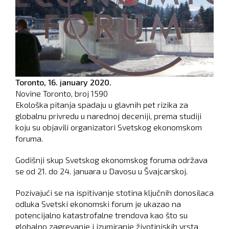
Toronto,
16. january 2020.
Novine Toronto, broj
1590
Ekološka pitanja spadaju u glavnih pet rizika za
globalnu privredu u narednoj deceniji, prema studiji
koju su objavili organizatori Svetskog ekonomskom
foruma.
Godišnji skup Svetskog ekonomskog foruma održava
se od 21. do 24. januara u Davosu u Švajcarskoj.
Pozivajući se na ispitivanje stotina ključnih donosilaca
odluka Svetski ekonomski forum je ukazao na
potencijalno katastrofalne trendova kao što su
globalno zagrevanje i izumiranje životinjskih vrsta