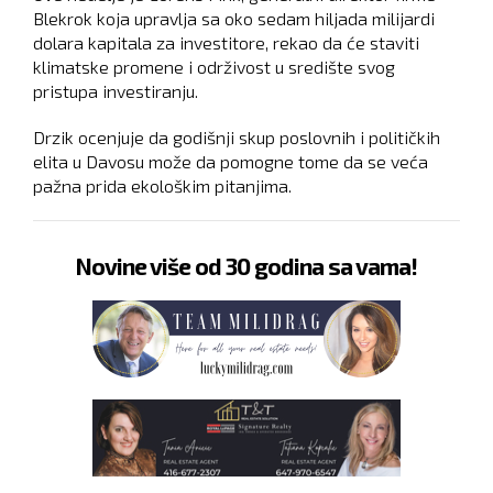
Blekrok koja upravlja sa oko sedam hiljada milijardi
dolara kapitala za investitore, rekao da će staviti
klimatske promene i održivost u središte svog
pristupa investiranju.
Drzik ocenjuje da godišnji skup poslovnih i političkih
elita u Davosu može da pomogne tome da se veća
pažna prida ekološkim pitanjima.
Novine više od 30 godina sa vama!