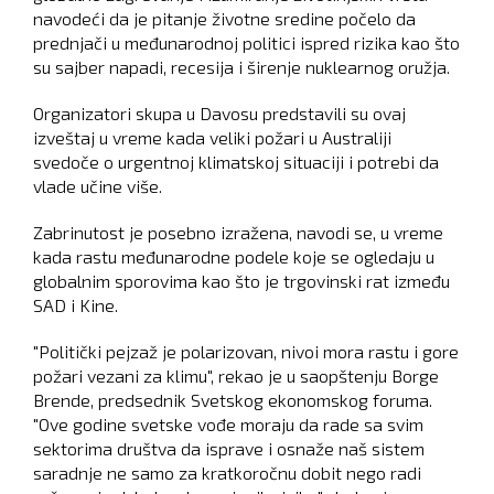
navodeći da je pitanje životne sredine počelo da
prednjači u međunarodnoj politici ispred rizika kao što
su sajber napadi, recesija i širenje nuklearnog oružja.
Organizatori skupa u Davosu predstavili su ovaj
izveštaj u vreme kada veliki požari u Australiji
svedoče o urgentnoj klimatskoj situaciji i potrebi da
vlade učine više.
Zabrinutost je posebno izražena, navodi se, u vreme
kada rastu međunarodne podele koje se ogledaju u
globalnim sporovima kao što je trgovinski rat između
SAD i Kine.
"Politički pejzaž je polarizovan, nivoi mora rastu i gore
požari vezani za klimu", rekao je u saopštenju Borge
Brende, predsednik Svetskog ekonomskog foruma.
"Ove godine svetske vođe moraju da rade sa svim
sektorima društva da isprave i osnaže naš sistem
saradnje ne samo za kratkoročnu dobit nego radi