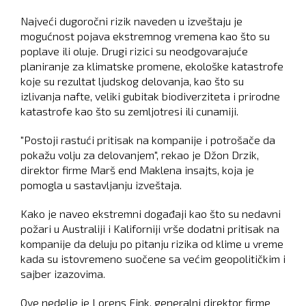
Najveći dugoročni rizik naveden u izveštaju je
mogućnost pojava ekstremnog vremena kao što su
poplave ili oluje. Drugi rizici su neodgovarajuće
planiranje za klimatske promene, ekološke katastrofe
koje su rezultat ljudskog delovanja, kao što su
izlivanja nafte, veliki gubitak biodiverziteta i prirodne
katastrofe kao što su zemljotresi ili cunamiji.
"Postoji rastući pritisak na kompanije i potrošače da
pokažu volju za delovanjem", rekao je Džon Drzik,
direktor firme Marš end Maklena insajts, koja je
pomogla u sastavljanju izveštaja.
Kako je naveo ekstremni događaji kao što su nedavni
požari u Australiji i Kaliforniji vrše dodatni pritisak na
kompanije da deluju po pitanju rizika od klime u vreme
kada su istovremeno suočene sa većim geopolitičkim i
sajber izazovima.
Ove nedelje je Lorens Fink, generalni direktor firme