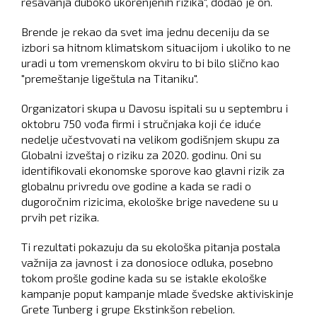
rešavanja duboko ukorenjenih rizika", dodao je on.
Brende je rekao da svet ima jednu deceniju da se
izbori sa hitnom klimatskom situacijom i ukoliko to ne
uradi u tom vremenskom okviru to bi bilo slično kao
"premeštanje ligeštula na Titaniku".
Organizatori skupa u Davosu ispitali su u septembru i
oktobru 750 vođa firmi i stručnjaka koji će iduće
nedelje učestvovati na velikom godišnjem skupu za
Globalni izveštaj o riziku za 2020. godinu. Oni su
identifikovali ekonomske sporove kao glavni rizik za
globalnu privredu ove godine a kada se radi o
dugoročnim rizicima, ekološke brige navedene su u
prvih pet rizika.
Ti rezultati pokazuju da su ekološka pitanja postala
važnija za javnost i za donosioce odluka, posebno
tokom prošle godine kada su se istakle ekološke
kampanje poput kampanje mlade švedske aktiviskinje
Grete Tunberg i grupe Ekstinkšon rebelion.