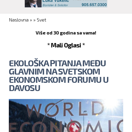
You are here
Naslovna
»
»
Svet
Više od 30 godina sa vama!
* Mali Oglasi *
EKOLOŠKA PITANJA MEĐU
GLAVNIM NA SVETSKOM
EKONOMSKOM FORUMU U
DAVOSU